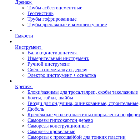
Дренаж
Трубы асбестоцементные
Геотекстиль
Трубы гофрированные
Трубы дренажные и комплектующие
Емкости
Инструмент
Валики,кисти,шпателя.
Измерительный инструмент.
Ручной инструмент
Свёрла по металлу и дереву
Электро инструмент + оснастка
Крепеж
Блоки/зажимы для троса,талреп, скобы такелажные
Болты, гайки, шайбы
Гвозди для ондулина, оцинкованные, строительны
Дюбель
Крепёжные уголки,пластины,опоры,лента перфори
Саморезы гипсокартон-дерево
Саморезы конструкционные
Саморезы кровельные
Саморезы с прессшайбой для тонких пластин