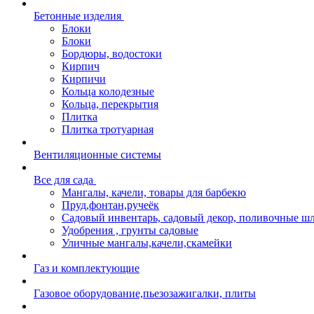
Бетонные изделия
Блоки
Блоки
Бордюры, водостоки
Кирпич
Кирпичи
Кольца колодезные
Кольца, перекрытия
Плитка
Плитка тротуарная
Вентиляционные системы
Все для сада
Мангалы, качели, товары для барбекю
Пруд,фонтан,ручеёк
Садовый инвентарь, садовый декор, поливочные ш
Удобрения , грунты садовые
Уличные мангалы,качели,скамейки
Газ и комплектующие
Газовое оборудование,пьезозажигалки, плиты