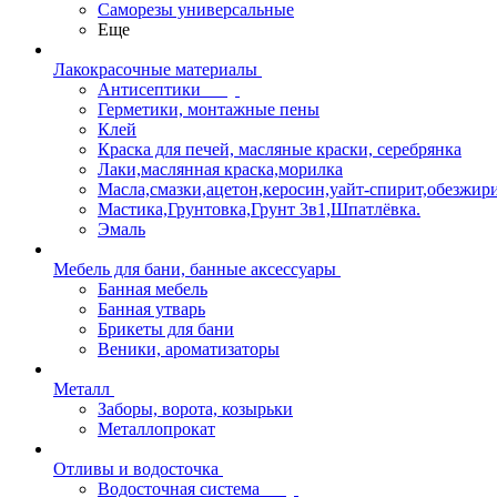
Саморезы универсальные
Еще
Лакокрасочные материалы
Антисептики
Герметики, монтажные пены
Клей
Краска для печей, масляные краски, серебрянка
Лаки,маслянная краска,морилка
Масла,смазки,ацетон,керосин,уайт-спирит,обезжир
Мастика,Грунтовка,Грунт 3в1,Шпатлёвка.
Эмаль
Мебель для бани, банные аксессуары
Банная мебель
Банная утварь
Брикеты для бани
Веники, ароматизаторы
Металл
Заборы, ворота, козырьки
Металлопрокат
Отливы и водосточка
Водосточная система