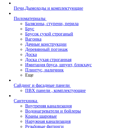
Печи,Дымоходы и комплектующие
Пиломатериалы
Балясины, ступени, перила
Брус
Брусок сухой строганый
Вагонка
Дачные конструкции
Деревянный погонаж
Доска
Доска сухая строганная
Имитация бруса, шпунт, блокхаус
Плинтус, наличник
Еще
Сайдинг и фасадные панели
ПВХ панели , комплектующие
Сантехника
Внутреняя канализация
Водонагреватели и бойлеры
Краны шаровые
Наружная канализация
Резьбовые фитинги