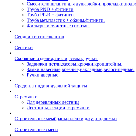
Смесители,шланги для душа,лейки,прокладки,подв
Труба PND + фитинги
Труба PP-R + фитинги.
Труба мет.пластик + обжим.фитинги.
Фильтры и очистные системы
Сендвич и гипсокартон
Септики
Скобяные изделия, петли, замки, ручки
Задвижки,петли,засовы,крючки,кронштейны.
Замки навесные,врезные,накладные,велосипедные.
Ручки дверные
Средства индивидуальной защиты
Стремянки
Для деревянных лестниц
Лестницы, секции, стремянки
Строительные мембраны,плёнки,джут,подложки
Строительные смеси