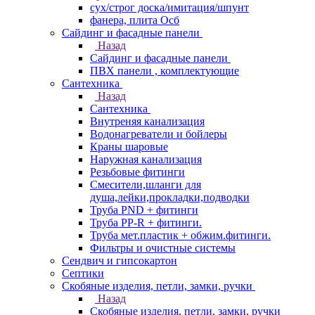
сух/строг доска/имитация/шпунт
фанера, плита Осб
Сайдинг и фасадные панели
Назад
Сайдинг и фасадные панели
ПВХ панели , комплектующие
Сантехника
Назад
Сантехника
Внутреняя канализация
Водонагреватели и бойлеры
Краны шаровые
Наружная канализация
Резьбовые фитинги
Смесители,шланги для
душа,лейки,прокладки,подводки
Труба PND + фитинги
Труба PP-R + фитинги.
Труба мет.пластик + обжим.фитинги.
Фильтры и очистные системы
Сендвич и гипсокартон
Септики
Скобяные изделия, петли, замки, ручки
Назад
Скобяные изделия, петли, замки, ручки