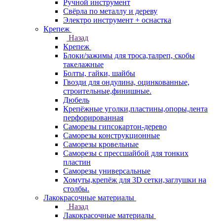
Ручной инструмент
Свёрла по металлу и дереву
Электро инструмент + оснастка
Крепеж
Назад
Крепеж
Блоки/зажимы для троса,талреп, скобы
такелажные
Болты, гайки, шайбы
Гвозди для ондулина, оцинкованные,
строительные,финишные.
Дюбель
Крепёжные уголки,пластины,опоры,лента
перфорированная
Саморезы гипсокартон-дерево
Саморезы конструкционные
Саморезы кровельные
Саморезы с прессшайбой для тонких
пластин
Саморезы универсальные
Хомуты,крепёж для 3D сетки,заглушки на
столбы.
Лакокрасочные материалы
Назад
Лакокрасочные материалы