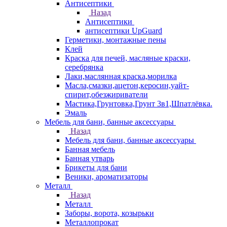
Антисептики
Назад
Антисептики
антисептики UpGuard
Герметики, монтажные пены
Клей
Краска для печей, масляные краски,
серебрянка
Лаки,маслянная краска,морилка
Масла,смазки,ацетон,керосин,уайт-
спирит,обезжириватели
Мастика,Грунтовка,Грунт 3в1,Шпатлёвка.
Эмаль
Мебель для бани, банные аксессуары
Назад
Мебель для бани, банные аксессуары
Банная мебель
Банная утварь
Брикеты для бани
Веники, ароматизаторы
Металл
Назад
Металл
Заборы, ворота, козырьки
Металлопрокат