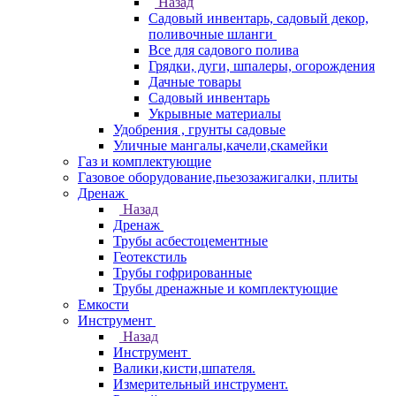
Назад
Садовый инвентарь, садовый декор,
поливочные шланги
Все для садового полива
Грядки, дуги, шпалеры, огорождения
Дачные товары
Садовый инвентарь
Укрывные материалы
Удобрения , грунты садовые
Уличные мангалы,качели,скамейки
Газ и комплектующие
Газовое оборудование,пьезозажигалки, плиты
Дренаж
Назад
Дренаж
Трубы асбестоцементные
Геотекстиль
Трубы гофрированные
Трубы дренажные и комплектующие
Емкости
Инструмент
Назад
Инструмент
Валики,кисти,шпателя.
Измерительный инструмент.