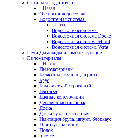
Отливы и водосточка
Назад
Отливы и водосточка
Водосточная система
Назад
Водосточная система
Водосточная система Docke
Водосточная система Murol
Водосточная система Verat
Печи,Дымоходы и комплектующие
Пиломатериалы
Назад
Пиломатериалы
Балясины, ступени, перила
Брус
Брусок сухой строганый
Вагонка
Дачные конструкции
Деревянный погонаж
Доска
Доска сухая строганная
Имитация бруса, шпунт, блокхаус
Плинтус, наличник
Полок
прочее