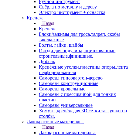
Ручной инструмент
Свёрла по металлу и дереву
Электро инструмент + оснастка
Крепеж
Назад
Крепеж
Блоки/зажимы для троса,талреп, скобы
такелажные
Болты, гайки, шайбы
Гвозди для ондулина, оцинкованные,
строительные,финишные.
Дюбель
Крепёжные уголки,пластины,опоры,лента
перфорированная
Саморезы гипсокартон-дерево
Саморезы конструкционные
Саморезы кровельные
Саморезы с прессшайбой для тонких
пластин
Саморезы универсальные
Хомуты,крепёж для 3D сетки,заглушки на
столбы.
Лакокрасочные материалы
Назад
Лакокрасочные материалы