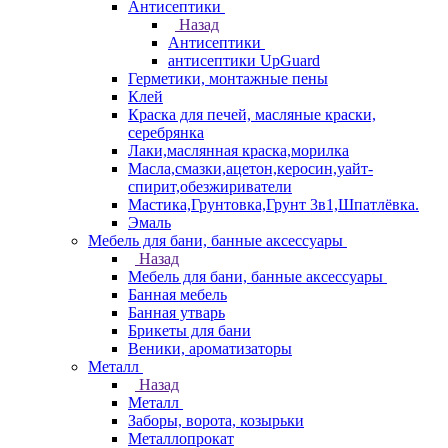
Антисептики
Назад
Антисептики
антисептики UpGuard
Герметики, монтажные пены
Клей
Краска для печей, масляные краски,
серебрянка
Лаки,маслянная краска,морилка
Масла,смазки,ацетон,керосин,уайт-
спирит,обезжириватели
Мастика,Грунтовка,Грунт 3в1,Шпатлёвка.
Эмаль
Мебель для бани, банные аксессуары
Назад
Мебель для бани, банные аксессуары
Банная мебель
Банная утварь
Брикеты для бани
Веники, ароматизаторы
Металл
Назад
Металл
Заборы, ворота, козырьки
Металлопрокат