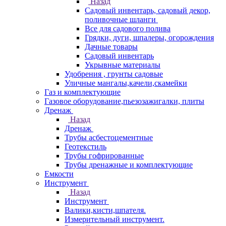
Назад
Садовый инвентарь, садовый декор,
поливочные шланги
Все для садового полива
Грядки, дуги, шпалеры, огорождения
Дачные товары
Садовый инвентарь
Укрывные материалы
Удобрения , грунты садовые
Уличные мангалы,качели,скамейки
Газ и комплектующие
Газовое оборудование,пьезозажигалки, плиты
Дренаж
Назад
Дренаж
Трубы асбестоцементные
Геотекстиль
Трубы гофрированные
Трубы дренажные и комплектующие
Емкости
Инструмент
Назад
Инструмент
Валики,кисти,шпателя.
Измерительный инструмент.