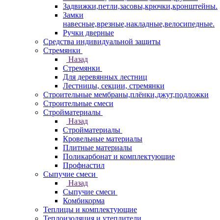
Задвижки,петли,засовы,крючки,кронштейны.
Замки
навесные,врезные,накладные,велосипедные.
Ручки дверные
Средства индивидуальной защиты
Стремянки
Назад
Стремянки
Для деревянных лестниц
Лестницы, секции, стремянки
Строительные мембраны,плёнки,джут,подложки
Строительные смеси
Стройматериалы
Назад
Стройматериалы
Кровельные материалы
Плитные материалы
Поликарбонат и комплектующие
Профнастил
Сыпучие смеси
Назад
Сыпучие смеси
Комбикорма
Теплицы и комплектующие
Теплоизоляция и утеплители