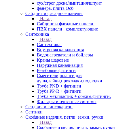
сух/строг доска/имитация/шпунт
фанера, плита Осб
Сайдинг и фасадные панели
Назад
Сайдинг и фасадные панели
ПВХ панели , комплектующие
Сантехника
Назад
Сантехника
Внутреняя канализация
Водонагреватели и бойлеры
Краны шаровые
Наружная канализация
Резьбовые фитинги
Смесители,шланги для
душа,лейки,прокладки,подводки
Труба PND + фитинги
Труба PP-R + фитинги.
Труба мет.пластик + обжим.фитинги.
Фильтры и очистные системы
Сендвич и гипсокартон
Септики
Скобяные изделия, петли, замки, ручки
Назад
Скобяные изделия, петли, замки, ручки