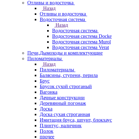
Отливы и водосточка
Назад
Отливы и водосточка
Водосточная система
Назад
Водосточная система
Водосточная система Docke
Водосточная система Murol
Водосточная система Verat
Печи,Дымоходы и комплектующие
Пиломатериалы
Назад
Пиломатериалы
Балясины, ступени, перила
Брус
Брусок сухой строганый
Вагонка
Дачные конструкции
Деревянный погонаж
Доска
Доска сухая строганная
Имитация бруса, шпунт, блокхаус
Плинтус, наличник
Полок
прочее