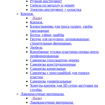
Ручной инструмент
Свёрла по металлу и дереву
Электро инструмент + оснастка
Крепеж
Назад
Крепеж
Блоки/зажимы для троса,талреп, скобы
такелажные
Болты, гайки, шайбы
Гвозди для ондулина, оцинкованные,
строительные,финишные.
Дюбель
Крепёжные уголки,пластины,опоры,лента
перфорированная
Саморезы гипсокартон-дерево
Саморезы конструкционные
Саморезы кровельные
Саморезы с прессшайбой для тонких
пластин
Саморезы универсальные
Хомуты,крепёж для 3D сетки,заглушки на
столбы.
Лакокрасочные материалы
Назад
Лакокрасочные материалы