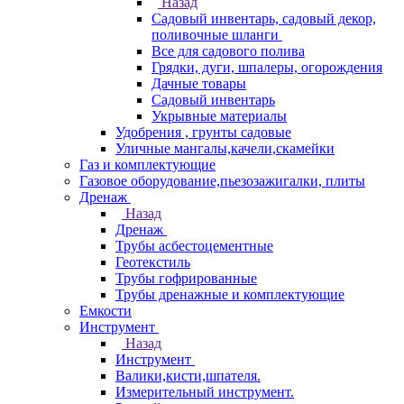
Назад
Садовый инвентарь, садовый декор,
поливочные шланги
Все для садового полива
Грядки, дуги, шпалеры, огорождения
Дачные товары
Садовый инвентарь
Укрывные материалы
Удобрения , грунты садовые
Уличные мангалы,качели,скамейки
Газ и комплектующие
Газовое оборудование,пьезозажигалки, плиты
Дренаж
Назад
Дренаж
Трубы асбестоцементные
Геотекстиль
Трубы гофрированные
Трубы дренажные и комплектующие
Емкости
Инструмент
Назад
Инструмент
Валики,кисти,шпателя.
Измерительный инструмент.