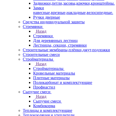
Задвижки,петли,засовы,крючки,кронштейны.
Замки
навесные,врезные,накладные,велосипедные.
Ручки дверные
Средства индивидуальной защиты
Стремянки
Назад
Стремянки
Для деревянных лестниц
Лестницы, секции, стремянки
Строительные мембраны,плёнки,джут,подложки
Строительные смеси
Стройматериалы
Назад
Стройматериалы
Кровельные материалы
Плитные материалы
Поликарбонат и комплектующие
Профнастил
Сыпучие смеси
Назад
Сыпучие смеси
Комбикорма
Теплицы и комплектующие
Теплоизоляция и утеплители