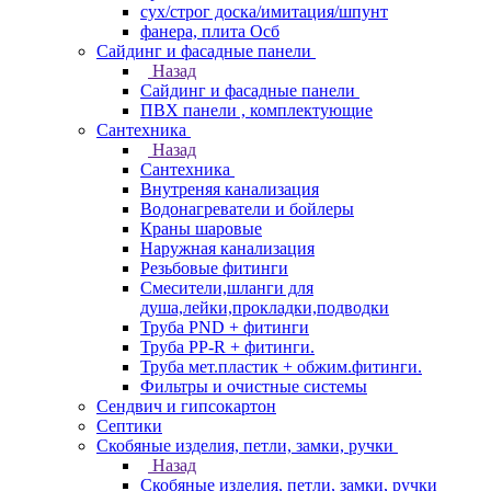
сух/строг доска/имитация/шпунт
фанера, плита Осб
Сайдинг и фасадные панели
Назад
Сайдинг и фасадные панели
ПВХ панели , комплектующие
Сантехника
Назад
Сантехника
Внутреняя канализация
Водонагреватели и бойлеры
Краны шаровые
Наружная канализация
Резьбовые фитинги
Смесители,шланги для
душа,лейки,прокладки,подводки
Труба PND + фитинги
Труба PP-R + фитинги.
Труба мет.пластик + обжим.фитинги.
Фильтры и очистные системы
Сендвич и гипсокартон
Септики
Скобяные изделия, петли, замки, ручки
Назад
Скобяные изделия, петли, замки, ручки