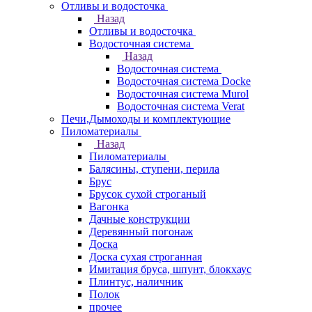
Отливы и водосточка
Назад
Отливы и водосточка
Водосточная система
Назад
Водосточная система
Водосточная система Docke
Водосточная система Murol
Водосточная система Verat
Печи,Дымоходы и комплектующие
Пиломатериалы
Назад
Пиломатериалы
Балясины, ступени, перила
Брус
Брусок сухой строганый
Вагонка
Дачные конструкции
Деревянный погонаж
Доска
Доска сухая строганная
Имитация бруса, шпунт, блокхаус
Плинтус, наличник
Полок
прочее