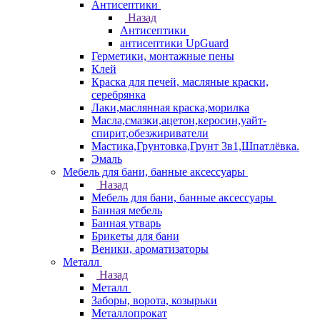
Антисептики
Назад
Антисептики
антисептики UpGuard
Герметики, монтажные пены
Клей
Краска для печей, масляные краски,
серебрянка
Лаки,маслянная краска,морилка
Масла,смазки,ацетон,керосин,уайт-
спирит,обезжириватели
Мастика,Грунтовка,Грунт 3в1,Шпатлёвка.
Эмаль
Мебель для бани, банные аксессуары
Назад
Мебель для бани, банные аксессуары
Банная мебель
Банная утварь
Брикеты для бани
Веники, ароматизаторы
Металл
Назад
Металл
Заборы, ворота, козырьки
Металлопрокат