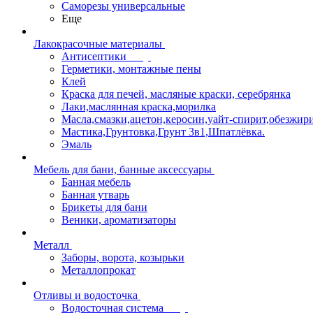
Саморезы универсальные
Еще
Лакокрасочные материалы
Антисептики
Герметики, монтажные пены
Клей
Краска для печей, масляные краски, серебрянка
Лаки,маслянная краска,морилка
Масла,смазки,ацетон,керосин,уайт-спирит,обезжир
Мастика,Грунтовка,Грунт 3в1,Шпатлёвка.
Эмаль
Мебель для бани, банные аксессуары
Банная мебель
Банная утварь
Брикеты для бани
Веники, ароматизаторы
Металл
Заборы, ворота, козырьки
Металлопрокат
Отливы и водосточка
Водосточная система