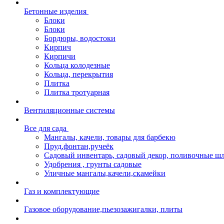
Бетонные изделия
Блоки
Блоки
Бордюры, водостоки
Кирпич
Кирпичи
Кольца колодезные
Кольца, перекрытия
Плитка
Плитка тротуарная
Вентиляционные системы
Все для сада
Мангалы, качели, товары для барбекю
Пруд,фонтан,ручеёк
Садовый инвентарь, садовый декор, поливочные ш
Удобрения , грунты садовые
Уличные мангалы,качели,скамейки
Газ и комплектующие
Газовое оборудование,пьезозажигалки, плиты