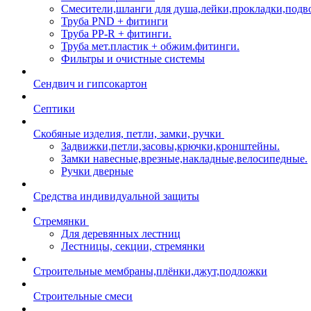
Смесители,шланги для душа,лейки,прокладки,подв
Труба PND + фитинги
Труба PP-R + фитинги.
Труба мет.пластик + обжим.фитинги.
Фильтры и очистные системы
Сендвич и гипсокартон
Септики
Скобяные изделия, петли, замки, ручки
Задвижки,петли,засовы,крючки,кронштейны.
Замки навесные,врезные,накладные,велосипедные.
Ручки дверные
Средства индивидуальной защиты
Стремянки
Для деревянных лестниц
Лестницы, секции, стремянки
Строительные мембраны,плёнки,джут,подложки
Строительные смеси