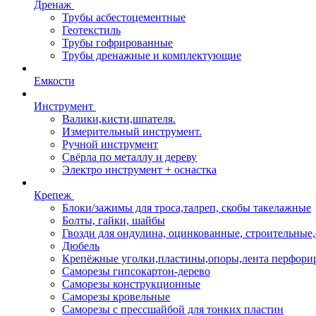
Дренаж
Трубы асбестоцементные
Геотекстиль
Трубы гофрированные
Трубы дренажные и комплектующие
Емкости
Инструмент
Валики,кисти,шпателя.
Измерительный инструмент.
Ручной инструмент
Свёрла по металлу и дереву
Электро инструмент + оснастка
Крепеж
Блоки/зажимы для троса,талреп, скобы такелажные
Болты, гайки, шайбы
Гвозди для ондулина, оцинкованные, строительны
Дюбель
Крепёжные уголки,пластины,опоры,лента перфори
Саморезы гипсокартон-дерево
Саморезы конструкционные
Саморезы кровельные
Саморезы с прессшайбой для тонких пластин