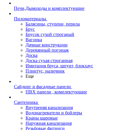
Печи,Дымоходы и комплектующие
Пиломатериалы
Балясины, ступени, перила
Брус
Брусок сухой строганый
Вагонка
Дачные конструкции
Деревянный погонаж
Доска
Доска сухая строганная
Имитация бруса, шпунт, блокхаус
Плинтус, наличник
Еще
Сайдинг и фасадные панели
ПВХ панели , комплектующие
Сантехника
Внутреняя канализация
Водонагреватели и бойлеры
Краны шаровые
Наружная канализация
Резьбовые фитинги