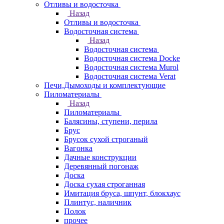
Отливы и водосточка
Назад
Отливы и водосточка
Водосточная система
Назад
Водосточная система
Водосточная система Docke
Водосточная система Murol
Водосточная система Verat
Печи,Дымоходы и комплектующие
Пиломатериалы
Назад
Пиломатериалы
Балясины, ступени, перила
Брус
Брусок сухой строганый
Вагонка
Дачные конструкции
Деревянный погонаж
Доска
Доска сухая строганная
Имитация бруса, шпунт, блокхаус
Плинтус, наличник
Полок
прочее