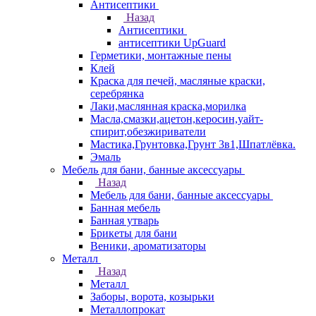
Антисептики
Назад
Антисептики
антисептики UpGuard
Герметики, монтажные пены
Клей
Краска для печей, масляные краски,
серебрянка
Лаки,маслянная краска,морилка
Масла,смазки,ацетон,керосин,уайт-
спирит,обезжириватели
Мастика,Грунтовка,Грунт 3в1,Шпатлёвка.
Эмаль
Мебель для бани, банные аксессуары
Назад
Мебель для бани, банные аксессуары
Банная мебель
Банная утварь
Брикеты для бани
Веники, ароматизаторы
Металл
Назад
Металл
Заборы, ворота, козырьки
Металлопрокат