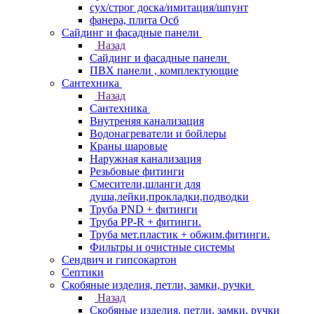
сух/строг доска/имитация/шпунт
фанера, плита Осб
Сайдинг и фасадные панели
Назад
Сайдинг и фасадные панели
ПВХ панели , комплектующие
Сантехника
Назад
Сантехника
Внутреняя канализация
Водонагреватели и бойлеры
Краны шаровые
Наружная канализация
Резьбовые фитинги
Смесители,шланги для
душа,лейки,прокладки,подводки
Труба PND + фитинги
Труба PP-R + фитинги.
Труба мет.пластик + обжим.фитинги.
Фильтры и очистные системы
Сендвич и гипсокартон
Септики
Скобяные изделия, петли, замки, ручки
Назад
Скобяные изделия, петли, замки, ручки