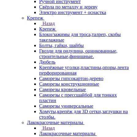
Ручной инструмент
Свёрла по металлу и дереву
Электро инструмент + оснастка
Крепеж
Назад
Крепеж
Блоки/зажимы для троса,талреп, скобы
такелажные
Болты, гайки, шайбы
Гвозди для ондулина, оцинкованные,
строительные,финишные.
Дюбель
Крепёжные уголки,пластины,опоры,лента
перфорированная
Саморезы гипсокартон-дерево
Саморезы конструкционные
Саморезы кровельные
Саморезы с прессшайбой для тонких
пластин
Саморезы универсальные
Хомуты,крепёж для 3D сетки,заглушки на
столбы.
Лакокрасочные материалы
Назад
Лакокрасочные материалы