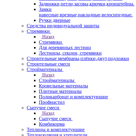
Задвижки,петли,засовы,крючки,кронштейны.
Замки
навесные,врезные,накладные,велосипедные.
Ручки дверные
Средства индивидуальной защиты
Стремянки
Назад
Стремянки
Для деревянных лестниц
Лестницы, секции, стремянки
Строительные мембраны,плёнки,джут,подложки
Строительные смеси
Стройматериалы
Назад
Стройматериалы
Кровельные материалы
Плитные материалы
Поликарбонат и комплектующие
Профнастил
Сыпучие смеси
Назад
Сыпучие смеси
Комбикорма
Теплицы и комплектующие
Теплоизоляция и утеплители