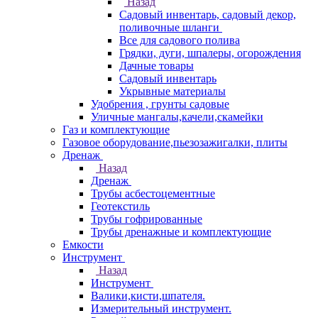
Назад
Садовый инвентарь, садовый декор,
поливочные шланги
Все для садового полива
Грядки, дуги, шпалеры, огорождения
Дачные товары
Садовый инвентарь
Укрывные материалы
Удобрения , грунты садовые
Уличные мангалы,качели,скамейки
Газ и комплектующие
Газовое оборудование,пьезозажигалки, плиты
Дренаж
Назад
Дренаж
Трубы асбестоцементные
Геотекстиль
Трубы гофрированные
Трубы дренажные и комплектующие
Емкости
Инструмент
Назад
Инструмент
Валики,кисти,шпателя.
Измерительный инструмент.