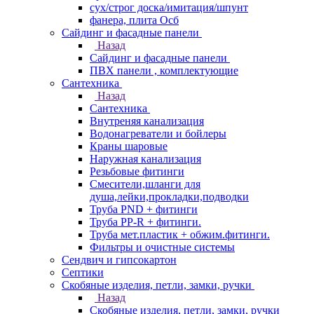
сух/строг доска/имитация/шпунт
фанера, плита Осб
Сайдинг и фасадные панели
Назад
Сайдинг и фасадные панели
ПВХ панели , комплектующие
Сантехника
Назад
Сантехника
Внутреняя канализация
Водонагреватели и бойлеры
Краны шаровые
Наружная канализация
Резьбовые фитинги
Смесители,шланги для
душа,лейки,прокладки,подводки
Труба PND + фитинги
Труба PP-R + фитинги.
Труба мет.пластик + обжим.фитинги.
Фильтры и очистные системы
Сендвич и гипсокартон
Септики
Скобяные изделия, петли, замки, ручки
Назад
Скобяные изделия, петли, замки, ручки