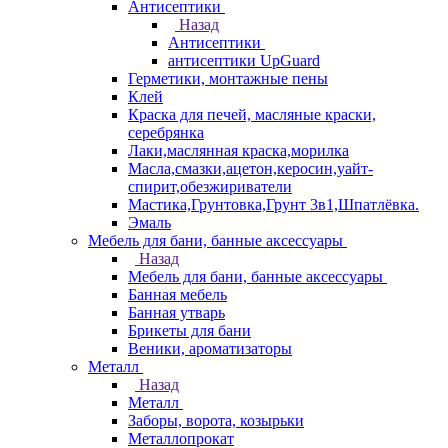
Антисептики
Назад
Антисептики
антисептики UpGuard
Герметики, монтажные пены
Клей
Краска для печей, масляные краски,
серебрянка
Лаки,маслянная краска,морилка
Масла,смазки,ацетон,керосин,уайт-
спирит,обезжириватели
Мастика,Грунтовка,Грунт 3в1,Шпатлёвка.
Эмаль
Мебель для бани, банные аксессуары
Назад
Мебель для бани, банные аксессуары
Банная мебель
Банная утварь
Брикеты для бани
Веники, ароматизаторы
Металл
Назад
Металл
Заборы, ворота, козырьки
Металлопрокат