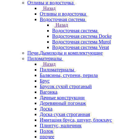
Отливы и водосточка
Назад
Отливы и водосточка
Водосточная система
Назад
Водосточная система
Водосточная система Docke
Водосточная система Murol
Водосточная система Verat
Печи,Дымоходы и комплектующие
Пиломатериалы
Назад
Пиломатериалы
Балясины, ступени, перила
Брус
Брусок сухой строганый
Вагонка
Дачные конструкции
Деревянный погонаж
Доска
Доска сухая строганная
Имитация бруса, шпунт, блокхаус
Плинтус, наличник
Полок
прочее