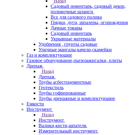
Назад
Садовый инвентарь, садовый декор,
поливочные шланги
Все для садового полива
Грядки, дуги, шпалеры, огорождения
Дачные товары
Садовый инвентарь
Укрывные материалы
Удобрения , грунты садовые
Уличные мангалы,качели,скамейки
Газ и комплектующие
Газовое оборудование,пьезозажигалки, плиты
Дренаж
Назад
Дренаж
Трубы асбестоцементные
Геотекстиль
Трубы гофрированные
Трубы дренажные и комплектующие
Емкости
Инструмент
Назад
Инструмент
Валики,кисти,шпателя.
Измерительный инструмент.