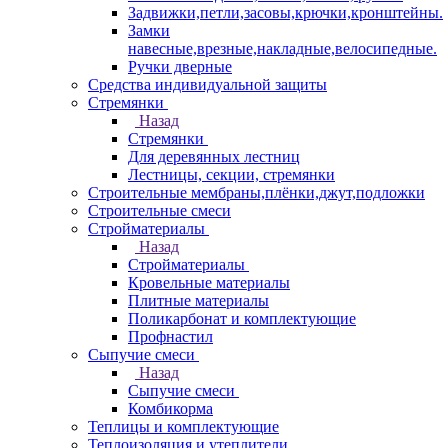
Задвижки,петли,засовы,крючки,кронштейны.
Замки
навесные,врезные,накладные,велосипедные.
Ручки дверные
Средства индивидуальной защиты
Стремянки
Назад
Стремянки
Для деревянных лестниц
Лестницы, секции, стремянки
Строительные мембраны,плёнки,джут,подложки
Строительные смеси
Стройматериалы
Назад
Стройматериалы
Кровельные материалы
Плитные материалы
Поликарбонат и комплектующие
Профнастил
Сыпучие смеси
Назад
Сыпучие смеси
Комбикорма
Теплицы и комплектующие
Теплоизоляция и утеплители