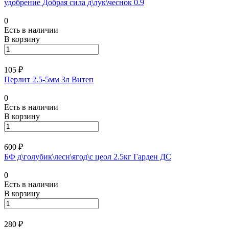
удобрение Добрая сила д\лук\чеснок 0.9
0
Есть в наличии
В корзину
105 ₽
Перлит 2.5-5мм 3л Витеп
0
Есть в наличии
В корзину
600 ₽
БФ д\голубик\лесн\ягод\с цеол 2.5кг Гарден ДС
0
Есть в наличии
В корзину
280 ₽