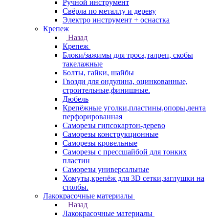
Ручной инструмент
Свёрла по металлу и дереву
Электро инструмент + оснастка
Крепеж
Назад
Крепеж
Блоки/зажимы для троса,талреп, скобы
такелажные
Болты, гайки, шайбы
Гвозди для ондулина, оцинкованные,
строительные,финишные.
Дюбель
Крепёжные уголки,пластины,опоры,лента
перфорированная
Саморезы гипсокартон-дерево
Саморезы конструкционные
Саморезы кровельные
Саморезы с прессшайбой для тонких
пластин
Саморезы универсальные
Хомуты,крепёж для 3D сетки,заглушки на
столбы.
Лакокрасочные материалы
Назад
Лакокрасочные материалы