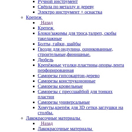
Ручной инструмент
Свёрла по металлу и дереву
Электро инструмент + оснастка
Крепеж
Назад
Крепеж
Блоки/зажимы для троса,талреп, скобы
такелажные
Болты, гайки, шайбы
Гвозди для ондулина, оцинкованные,
строительные,финишные.
Дюбель
Крепёжные уголки,пластины,опоры,лента
перфорированная
Саморезы гипсокартон-дерево
Саморезы конструкционные
Саморезы кровельные
Саморезы с прессшайбой для тонких
пластин
Саморезы универсальные
Хомуты,крепёж для 3D сетки,заглушки на
столбы.
Лакокрасочные материалы
Назад
Лакокрасочные материалы