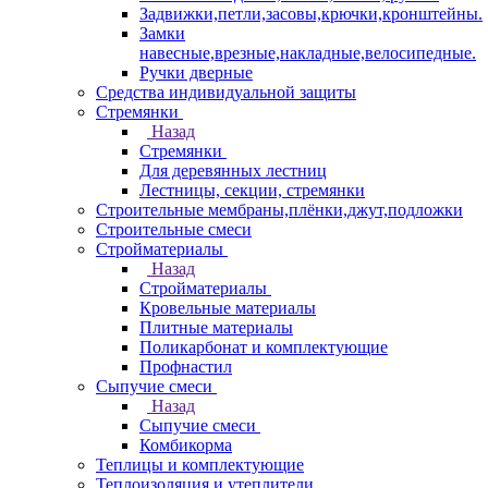
Задвижки,петли,засовы,крючки,кронштейны.
Замки
навесные,врезные,накладные,велосипедные.
Ручки дверные
Средства индивидуальной защиты
Стремянки
Назад
Стремянки
Для деревянных лестниц
Лестницы, секции, стремянки
Строительные мембраны,плёнки,джут,подложки
Строительные смеси
Стройматериалы
Назад
Стройматериалы
Кровельные материалы
Плитные материалы
Поликарбонат и комплектующие
Профнастил
Сыпучие смеси
Назад
Сыпучие смеси
Комбикорма
Теплицы и комплектующие
Теплоизоляция и утеплители