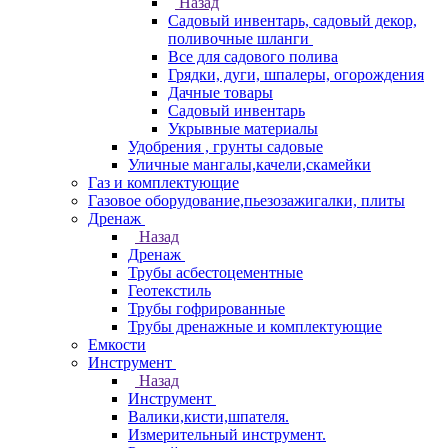
Назад
Садовый инвентарь, садовый декор,
поливочные шланги
Все для садового полива
Грядки, дуги, шпалеры, огорождения
Дачные товары
Садовый инвентарь
Укрывные материалы
Удобрения , грунты садовые
Уличные мангалы,качели,скамейки
Газ и комплектующие
Газовое оборудование,пьезозажигалки, плиты
Дренаж
Назад
Дренаж
Трубы асбестоцементные
Геотекстиль
Трубы гофрированные
Трубы дренажные и комплектующие
Емкости
Инструмент
Назад
Инструмент
Валики,кисти,шпателя.
Измерительный инструмент.