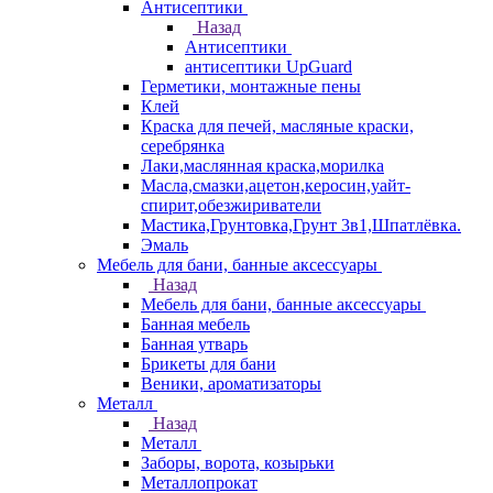
Антисептики
Назад
Антисептики
антисептики UpGuard
Герметики, монтажные пены
Клей
Краска для печей, масляные краски,
серебрянка
Лаки,маслянная краска,морилка
Масла,смазки,ацетон,керосин,уайт-
спирит,обезжириватели
Мастика,Грунтовка,Грунт 3в1,Шпатлёвка.
Эмаль
Мебель для бани, банные аксессуары
Назад
Мебель для бани, банные аксессуары
Банная мебель
Банная утварь
Брикеты для бани
Веники, ароматизаторы
Металл
Назад
Металл
Заборы, ворота, козырьки
Металлопрокат