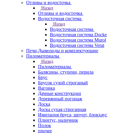
Отливы и водосточка
Назад
Отливы и водосточка
Водосточная система
Назад
Водосточная система
Водосточная система Docke
Водосточная система Murol
Водосточная система Verat
Печи,Дымоходы и комплектующие
Пиломатериалы
Назад
Пиломатериалы
Балясины, ступени, перила
Брус
Брусок сухой строганый
Вагонка
Дачные конструкции
Деревянный погонаж
Доска
Доска сухая строганная
Имитация бруса, шпунт, блокхаус
Плинтус, наличник
Полок
прочее