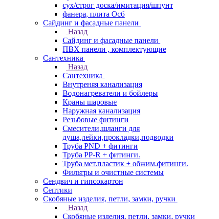
сух/строг доска/имитация/шпунт
фанера, плита Осб
Сайдинг и фасадные панели
Назад
Сайдинг и фасадные панели
ПВХ панели , комплектующие
Сантехника
Назад
Сантехника
Внутреняя канализация
Водонагреватели и бойлеры
Краны шаровые
Наружная канализация
Резьбовые фитинги
Смесители,шланги для
душа,лейки,прокладки,подводки
Труба PND + фитинги
Труба PP-R + фитинги.
Труба мет.пластик + обжим.фитинги.
Фильтры и очистные системы
Сендвич и гипсокартон
Септики
Скобяные изделия, петли, замки, ручки
Назад
Скобяные изделия, петли, замки, ручки