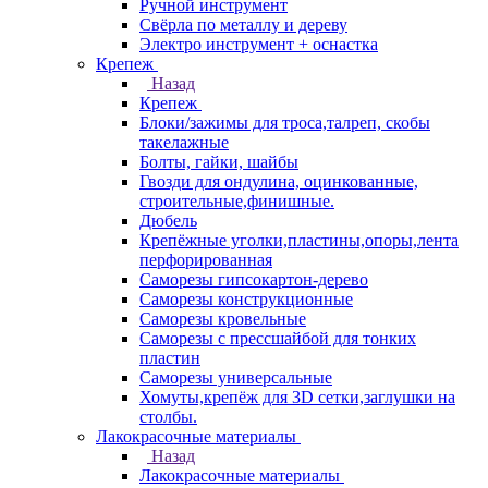
Ручной инструмент
Свёрла по металлу и дереву
Электро инструмент + оснастка
Крепеж
Назад
Крепеж
Блоки/зажимы для троса,талреп, скобы
такелажные
Болты, гайки, шайбы
Гвозди для ондулина, оцинкованные,
строительные,финишные.
Дюбель
Крепёжные уголки,пластины,опоры,лента
перфорированная
Саморезы гипсокартон-дерево
Саморезы конструкционные
Саморезы кровельные
Саморезы с прессшайбой для тонких
пластин
Саморезы универсальные
Хомуты,крепёж для 3D сетки,заглушки на
столбы.
Лакокрасочные материалы
Назад
Лакокрасочные материалы