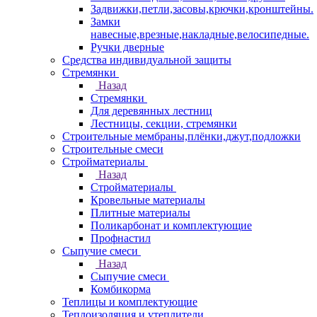
Задвижки,петли,засовы,крючки,кронштейны.
Замки
навесные,врезные,накладные,велосипедные.
Ручки дверные
Средства индивидуальной защиты
Стремянки
Назад
Стремянки
Для деревянных лестниц
Лестницы, секции, стремянки
Строительные мембраны,плёнки,джут,подложки
Строительные смеси
Стройматериалы
Назад
Стройматериалы
Кровельные материалы
Плитные материалы
Поликарбонат и комплектующие
Профнастил
Сыпучие смеси
Назад
Сыпучие смеси
Комбикорма
Теплицы и комплектующие
Теплоизоляция и утеплители