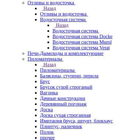
Отливы и водосточка
Назад
Отливы и водосточка
Водосточная система
Назад
Водосточная система
Водосточная система Docke
Водосточная система Murol
Водосточная система Verat
Печи,Дымоходы и комплектующие
Пиломатериалы
Назад
Пиломатериалы
Балясины, ступени, перила
Брус
Брусок сухой строганый
Вагонка
Дачные конструкции
Деревянный погонаж
Доска
Доска сухая строганная
Имитация бруса, шпунт, блокхаус
Плинтус, наличник
Полок
прочее