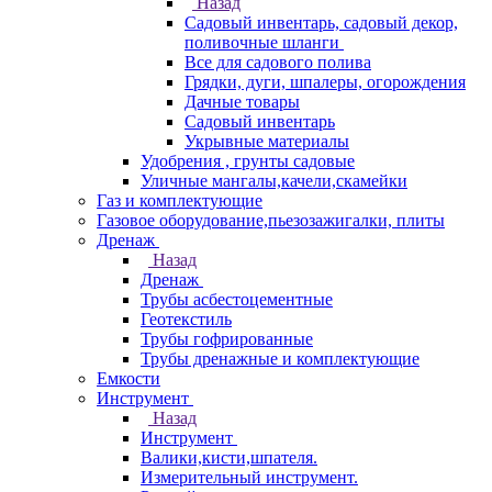
Назад
Садовый инвентарь, садовый декор,
поливочные шланги
Все для садового полива
Грядки, дуги, шпалеры, огорождения
Дачные товары
Садовый инвентарь
Укрывные материалы
Удобрения , грунты садовые
Уличные мангалы,качели,скамейки
Газ и комплектующие
Газовое оборудование,пьезозажигалки, плиты
Дренаж
Назад
Дренаж
Трубы асбестоцементные
Геотекстиль
Трубы гофрированные
Трубы дренажные и комплектующие
Емкости
Инструмент
Назад
Инструмент
Валики,кисти,шпателя.
Измерительный инструмент.