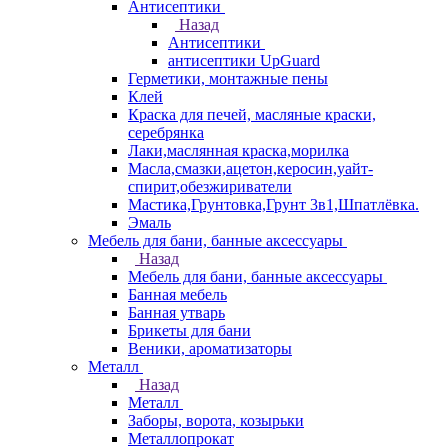
Антисептики
Назад
Антисептики
антисептики UpGuard
Герметики, монтажные пены
Клей
Краска для печей, масляные краски,
серебрянка
Лаки,маслянная краска,морилка
Масла,смазки,ацетон,керосин,уайт-
спирит,обезжириватели
Мастика,Грунтовка,Грунт 3в1,Шпатлёвка.
Эмаль
Мебель для бани, банные аксессуары
Назад
Мебель для бани, банные аксессуары
Банная мебель
Банная утварь
Брикеты для бани
Веники, ароматизаторы
Металл
Назад
Металл
Заборы, ворота, козырьки
Металлопрокат