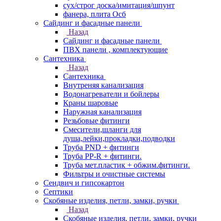
сух/строг доска/имитация/шпунт
фанера, плита Осб
Сайдинг и фасадные панели
Назад
Сайдинг и фасадные панели
ПВХ панели , комплектующие
Сантехника
Назад
Сантехника
Внутреняя канализация
Водонагреватели и бойлеры
Краны шаровые
Наружная канализация
Резьбовые фитинги
Смесители,шланги для
душа,лейки,прокладки,подводки
Труба PND + фитинги
Труба PP-R + фитинги.
Труба мет.пластик + обжим.фитинги.
Фильтры и очистные системы
Сендвич и гипсокартон
Септики
Скобяные изделия, петли, замки, ручки
Назад
Скобяные изделия, петли, замки, ручки