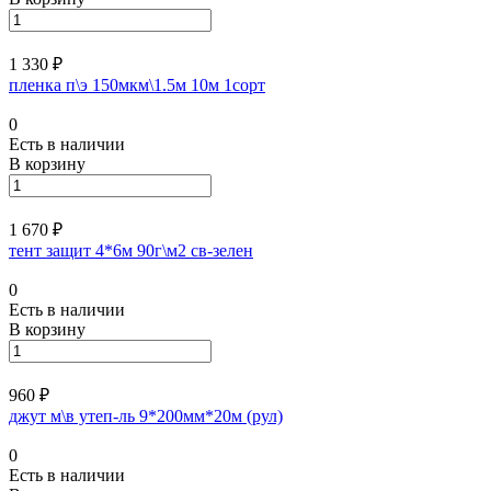
1 330 ₽
пленка п\э 150мкм\1.5м 10м 1сорт
0
Есть в наличии
В корзину
1 670 ₽
тент защит 4*6м 90г\м2 св-зелен
0
Есть в наличии
В корзину
960 ₽
джут м\в утеп-ль 9*200мм*20м (рул)
0
Есть в наличии