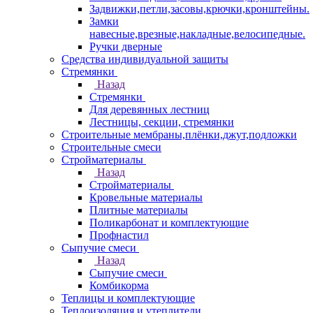
Задвижки,петли,засовы,крючки,кронштейны.
Замки
навесные,врезные,накладные,велосипедные.
Ручки дверные
Средства индивидуальной защиты
Стремянки
Назад
Стремянки
Для деревянных лестниц
Лестницы, секции, стремянки
Строительные мембраны,плёнки,джут,подложки
Строительные смеси
Стройматериалы
Назад
Стройматериалы
Кровельные материалы
Плитные материалы
Поликарбонат и комплектующие
Профнастил
Сыпучие смеси
Назад
Сыпучие смеси
Комбикорма
Теплицы и комплектующие
Теплоизоляция и утеплители