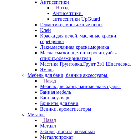
Антисептики
Назад
Антисептики
антисептики UpGuard
Герметики, монтажные пены
Клей
Краска для печей, масляные краски,
серебрянка
Лаки,маслянная краска,морилка
Масла,смазки,ацетон,керосин,уайт-
спирит,обезжириватели
Мастика,Грунтовка,Грунт 3в1,Шпатлёвка.
Эмаль
Мебель для бани, банные аксессуары
Назад
Мебель для бани, банные аксессуары
Банная мебель
Банная утварь
Брикеты для бани
Веники, ароматизаторы
Металл
Назад
Металл
Заборы, ворота, козырьки
Металлопрокат