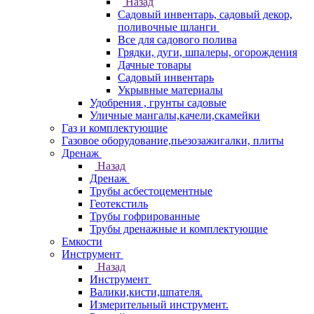
Назад
Садовый инвентарь, садовый декор,
поливочные шланги
Все для садового полива
Грядки, дуги, шпалеры, огорождения
Дачные товары
Садовый инвентарь
Укрывные материалы
Удобрения , грунты садовые
Уличные мангалы,качели,скамейки
Газ и комплектующие
Газовое оборудование,пьезозажигалки, плиты
Дренаж
Назад
Дренаж
Трубы асбестоцементные
Геотекстиль
Трубы гофрированные
Трубы дренажные и комплектующие
Емкости
Инструмент
Назад
Инструмент
Валики,кисти,шпателя.
Измерительный инструмент.