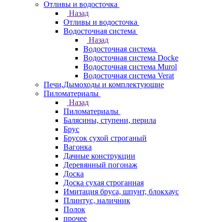
Отливы и водосточка
Назад
Отливы и водосточка
Водосточная система
Назад
Водосточная система
Водосточная система Docke
Водосточная система Murol
Водосточная система Verat
Печи,Дымоходы и комплектующие
Пиломатериалы
Назад
Пиломатериалы
Балясины, ступени, перила
Брус
Брусок сухой строганый
Вагонка
Дачные конструкции
Деревянный погонаж
Доска
Доска сухая строганная
Имитация бруса, шпунт, блокхаус
Плинтус, наличник
Полок
прочее