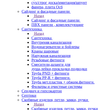
сух/строг доска/имитация/шпунт
фанера, плита Осб
Сайдинг и фасадные панели
Назад
Сайдинг и фасадные панели
ПВХ панели , комплектующие
Сантехника
Назад
Сантехника
Внутреняя канализация
Водонагреватели и бойлеры
Краны шаровые
Наружная канализация
Резьбовые фитинги
Смесители,шланги для
душа,лейки,прокладки,подводки
Труба PND + фитинги
Труба PP-R + фитинги.
Труба мет.пластик + обжим.фитинги.
Фильтры и очистные системы
Сендвич и гипсокартон
Септики
Скобяные изделия, петли, замки, ручки
Назад
Скобяные изделия, петли, замки, ручки