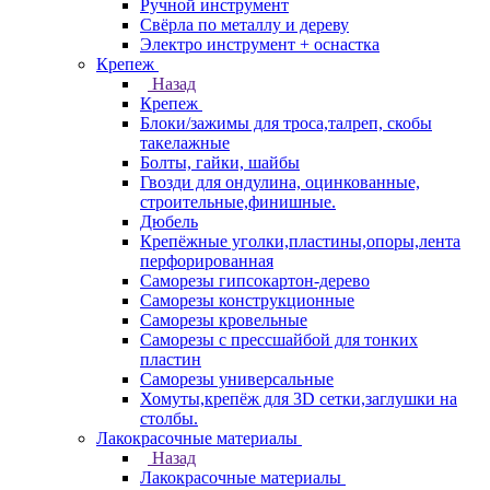
Ручной инструмент
Свёрла по металлу и дереву
Электро инструмент + оснастка
Крепеж
Назад
Крепеж
Блоки/зажимы для троса,талреп, скобы
такелажные
Болты, гайки, шайбы
Гвозди для ондулина, оцинкованные,
строительные,финишные.
Дюбель
Крепёжные уголки,пластины,опоры,лента
перфорированная
Саморезы гипсокартон-дерево
Саморезы конструкционные
Саморезы кровельные
Саморезы с прессшайбой для тонких
пластин
Саморезы универсальные
Хомуты,крепёж для 3D сетки,заглушки на
столбы.
Лакокрасочные материалы
Назад
Лакокрасочные материалы