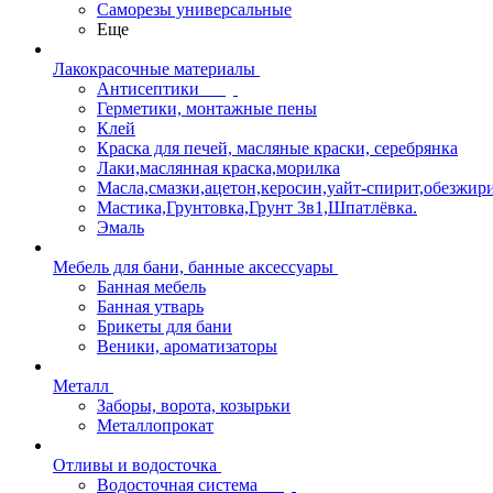
Саморезы универсальные
Еще
Лакокрасочные материалы
Антисептики
Герметики, монтажные пены
Клей
Краска для печей, масляные краски, серебрянка
Лаки,маслянная краска,морилка
Масла,смазки,ацетон,керосин,уайт-спирит,обезжир
Мастика,Грунтовка,Грунт 3в1,Шпатлёвка.
Эмаль
Мебель для бани, банные аксессуары
Банная мебель
Банная утварь
Брикеты для бани
Веники, ароматизаторы
Металл
Заборы, ворота, козырьки
Металлопрокат
Отливы и водосточка
Водосточная система