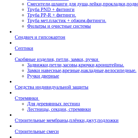
Смесители,шланги для душа,лейки,прокладки,подв
Труба PND + фитинги
Труба PP-R + фитинги.
Труба мет.пластик + обжим.фитинги.
Фильтры и очистные системы
Сендвич и гипсокартон
Септики
Скобяные изделия, петли, замки, ручки
Задвижки,петли,засовы,крючки,кронштейны.
Замки навесные,врезные,накладные,велосипедные.
Ручки дверные
Средства индивидуальной защиты
Стремянки
Для деревянных лестниц
Лестницы, секции, стремянки
Строительные мембраны,плёнки,джут,подложки
Строительные смеси