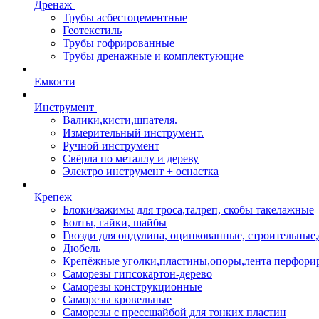
Дренаж
Трубы асбестоцементные
Геотекстиль
Трубы гофрированные
Трубы дренажные и комплектующие
Емкости
Инструмент
Валики,кисти,шпателя.
Измерительный инструмент.
Ручной инструмент
Свёрла по металлу и дереву
Электро инструмент + оснастка
Крепеж
Блоки/зажимы для троса,талреп, скобы такелажные
Болты, гайки, шайбы
Гвозди для ондулина, оцинкованные, строительны
Дюбель
Крепёжные уголки,пластины,опоры,лента перфори
Саморезы гипсокартон-дерево
Саморезы конструкционные
Саморезы кровельные
Саморезы с прессшайбой для тонких пластин