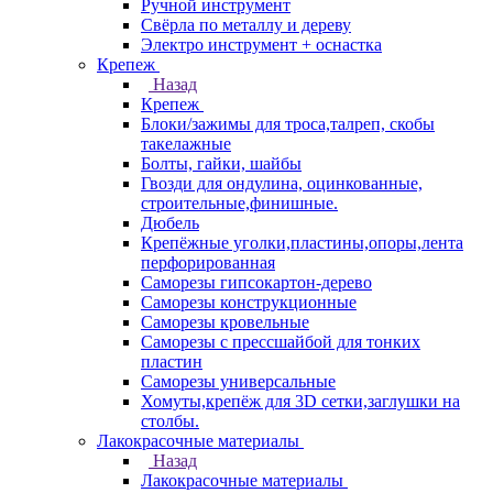
Ручной инструмент
Свёрла по металлу и дереву
Электро инструмент + оснастка
Крепеж
Назад
Крепеж
Блоки/зажимы для троса,талреп, скобы
такелажные
Болты, гайки, шайбы
Гвозди для ондулина, оцинкованные,
строительные,финишные.
Дюбель
Крепёжные уголки,пластины,опоры,лента
перфорированная
Саморезы гипсокартон-дерево
Саморезы конструкционные
Саморезы кровельные
Саморезы с прессшайбой для тонких
пластин
Саморезы универсальные
Хомуты,крепёж для 3D сетки,заглушки на
столбы.
Лакокрасочные материалы
Назад
Лакокрасочные материалы