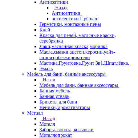
Антисептики
Назад
Антисептики
антисептики UpGuard
Герметики, монтажные пены
Клей
Краска для печей, масляные краски,
серебрянка
Лаки,маслянная краска,морилка
Масла,смазки,ацетон,керосин,уайт-
спирит,обезжириватели
Мастика,Грунтовка,Грунт 3в1,Шпатлёвка.
Эмаль
Мебель для бани, банные аксессуары
Назад
Мебель для бани, банные аксессуары
Банная мебель
Банная утварь
Брикеты для бани
Веники, ароматизаторы
Металл
Назад
Металл
Заборы, ворота, козырьки
Металлопрокат