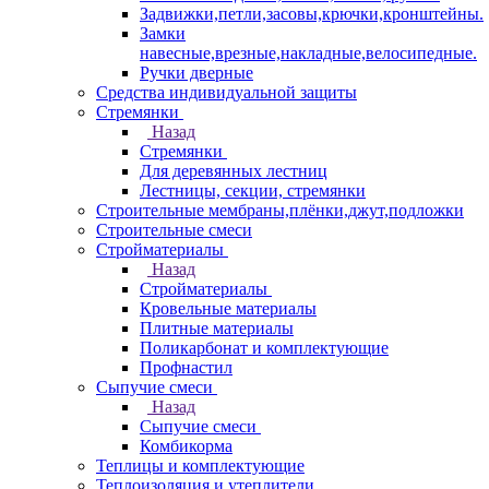
Задвижки,петли,засовы,крючки,кронштейны.
Замки
навесные,врезные,накладные,велосипедные.
Ручки дверные
Средства индивидуальной защиты
Стремянки
Назад
Стремянки
Для деревянных лестниц
Лестницы, секции, стремянки
Строительные мембраны,плёнки,джут,подложки
Строительные смеси
Стройматериалы
Назад
Стройматериалы
Кровельные материалы
Плитные материалы
Поликарбонат и комплектующие
Профнастил
Сыпучие смеси
Назад
Сыпучие смеси
Комбикорма
Теплицы и комплектующие
Теплоизоляция и утеплители