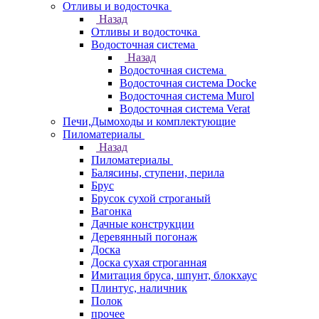
Отливы и водосточка
Назад
Отливы и водосточка
Водосточная система
Назад
Водосточная система
Водосточная система Docke
Водосточная система Murol
Водосточная система Verat
Печи,Дымоходы и комплектующие
Пиломатериалы
Назад
Пиломатериалы
Балясины, ступени, перила
Брус
Брусок сухой строганый
Вагонка
Дачные конструкции
Деревянный погонаж
Доска
Доска сухая строганная
Имитация бруса, шпунт, блокхаус
Плинтус, наличник
Полок
прочее