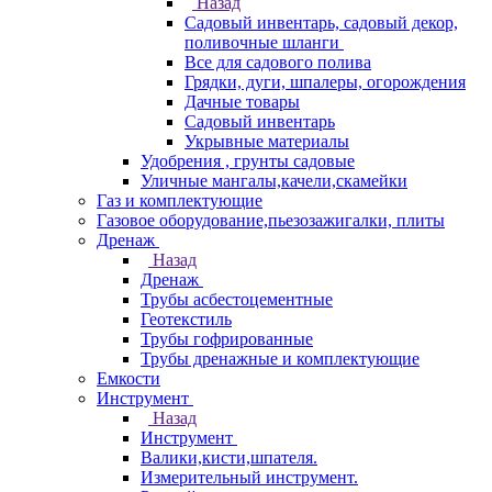
Назад
Садовый инвентарь, садовый декор,
поливочные шланги
Все для садового полива
Грядки, дуги, шпалеры, огорождения
Дачные товары
Садовый инвентарь
Укрывные материалы
Удобрения , грунты садовые
Уличные мангалы,качели,скамейки
Газ и комплектующие
Газовое оборудование,пьезозажигалки, плиты
Дренаж
Назад
Дренаж
Трубы асбестоцементные
Геотекстиль
Трубы гофрированные
Трубы дренажные и комплектующие
Емкости
Инструмент
Назад
Инструмент
Валики,кисти,шпателя.
Измерительный инструмент.