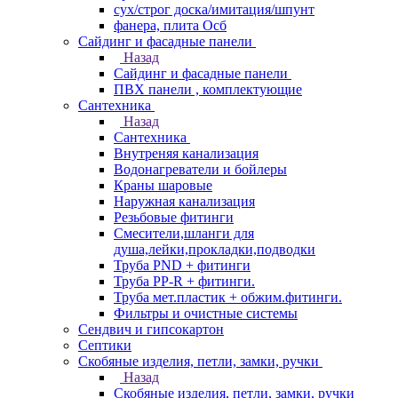
сух/строг доска/имитация/шпунт
фанера, плита Осб
Сайдинг и фасадные панели
Назад
Сайдинг и фасадные панели
ПВХ панели , комплектующие
Сантехника
Назад
Сантехника
Внутреняя канализация
Водонагреватели и бойлеры
Краны шаровые
Наружная канализация
Резьбовые фитинги
Смесители,шланги для
душа,лейки,прокладки,подводки
Труба PND + фитинги
Труба PP-R + фитинги.
Труба мет.пластик + обжим.фитинги.
Фильтры и очистные системы
Сендвич и гипсокартон
Септики
Скобяные изделия, петли, замки, ручки
Назад
Скобяные изделия, петли, замки, ручки