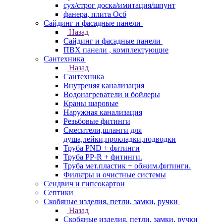
сух/строг доска/имитация/шпунт
фанера, плита Осб
Сайдинг и фасадные панели
Назад
Сайдинг и фасадные панели
ПВХ панели , комплектующие
Сантехника
Назад
Сантехника
Внутреняя канализация
Водонагреватели и бойлеры
Краны шаровые
Наружная канализация
Резьбовые фитинги
Смесители,шланги для
душа,лейки,прокладки,подводки
Труба PND + фитинги
Труба PP-R + фитинги.
Труба мет.пластик + обжим.фитинги.
Фильтры и очистные системы
Сендвич и гипсокартон
Септики
Скобяные изделия, петли, замки, ручки
Назад
Скобяные изделия, петли, замки, ручки