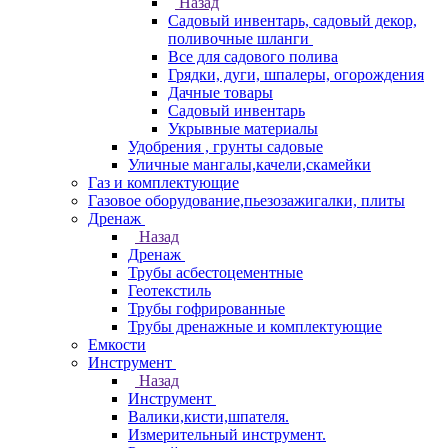
Назад
Садовый инвентарь, садовый декор,
поливочные шланги
Все для садового полива
Грядки, дуги, шпалеры, огорождения
Дачные товары
Садовый инвентарь
Укрывные материалы
Удобрения , грунты садовые
Уличные мангалы,качели,скамейки
Газ и комплектующие
Газовое оборудование,пьезозажигалки, плиты
Дренаж
Назад
Дренаж
Трубы асбестоцементные
Геотекстиль
Трубы гофрированные
Трубы дренажные и комплектующие
Емкости
Инструмент
Назад
Инструмент
Валики,кисти,шпателя.
Измерительный инструмент.