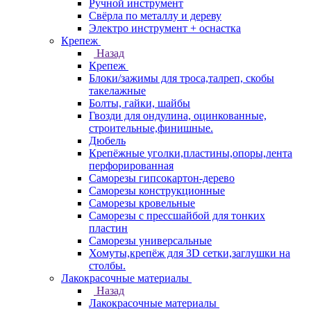
Ручной инструмент
Свёрла по металлу и дереву
Электро инструмент + оснастка
Крепеж
Назад
Крепеж
Блоки/зажимы для троса,талреп, скобы
такелажные
Болты, гайки, шайбы
Гвозди для ондулина, оцинкованные,
строительные,финишные.
Дюбель
Крепёжные уголки,пластины,опоры,лента
перфорированная
Саморезы гипсокартон-дерево
Саморезы конструкционные
Саморезы кровельные
Саморезы с прессшайбой для тонких
пластин
Саморезы универсальные
Хомуты,крепёж для 3D сетки,заглушки на
столбы.
Лакокрасочные материалы
Назад
Лакокрасочные материалы