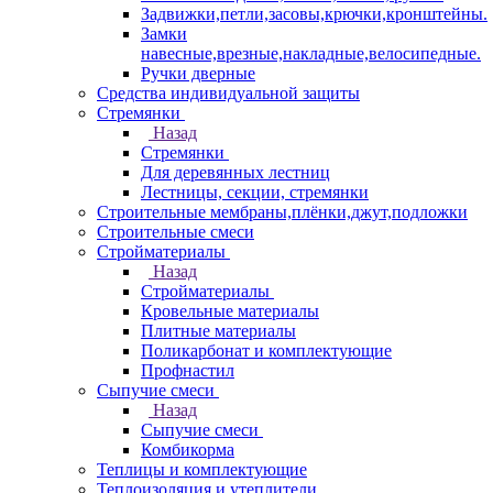
Задвижки,петли,засовы,крючки,кронштейны.
Замки
навесные,врезные,накладные,велосипедные.
Ручки дверные
Средства индивидуальной защиты
Стремянки
Назад
Стремянки
Для деревянных лестниц
Лестницы, секции, стремянки
Строительные мембраны,плёнки,джут,подложки
Строительные смеси
Стройматериалы
Назад
Стройматериалы
Кровельные материалы
Плитные материалы
Поликарбонат и комплектующие
Профнастил
Сыпучие смеси
Назад
Сыпучие смеси
Комбикорма
Теплицы и комплектующие
Теплоизоляция и утеплители