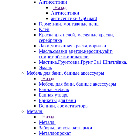
Антисептики
Назад
Антисептики
антисептики UpGuard
Герметики, монтажные пены
Клей
Краска для печей, масляные краски,
серебрянка
Лаки,маслянная краска,морилка
Масла,смазки,ацетон,керосин,уайт-
спирит,обезжириватели
Мастика,Грунтовка,Грунт 3в1,Шпатлёвка.
Эмаль
Мебель для бани, банные аксессуары
Назад
Мебель для бани, банные аксессуары
Банная мебель
Банная утварь
Брикеты для бани
Веники, ароматизаторы
Металл
Назад
Металл
Заборы, ворота, козырьки
Металлопрокат