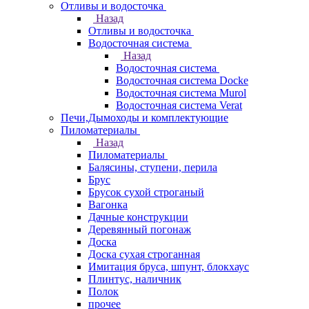
Отливы и водосточка
Назад
Отливы и водосточка
Водосточная система
Назад
Водосточная система
Водосточная система Docke
Водосточная система Murol
Водосточная система Verat
Печи,Дымоходы и комплектующие
Пиломатериалы
Назад
Пиломатериалы
Балясины, ступени, перила
Брус
Брусок сухой строганый
Вагонка
Дачные конструкции
Деревянный погонаж
Доска
Доска сухая строганная
Имитация бруса, шпунт, блокхаус
Плинтус, наличник
Полок
прочее