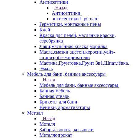
Антисептики
Назад
Антисептики
антисептики UpGuard
Герметики, монтажные пены
Клей
Краска для печей, масляные краски,
серебрянка
Лаки,маслянная краска,морилка
Масла,смазки,ацетон,керосин,уайт-
спирит,обезжириватели
Мастика,Грунтовка,Грунт 3в1,Шпатлёвка.
Эмаль
Мебель для бани, банные аксессуары
Назад
Мебель для бани, банные аксессуары
Банная мебель
Банная утварь
Брикеты для бани
Веники, ароматизаторы
Металл
Назад
Металл
Заборы, ворота, козырьки
Металлопрокат