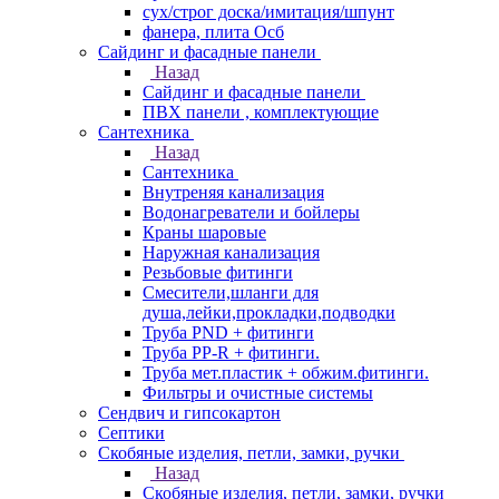
сух/строг доска/имитация/шпунт
фанера, плита Осб
Сайдинг и фасадные панели
Назад
Сайдинг и фасадные панели
ПВХ панели , комплектующие
Сантехника
Назад
Сантехника
Внутреняя канализация
Водонагреватели и бойлеры
Краны шаровые
Наружная канализация
Резьбовые фитинги
Смесители,шланги для
душа,лейки,прокладки,подводки
Труба PND + фитинги
Труба PP-R + фитинги.
Труба мет.пластик + обжим.фитинги.
Фильтры и очистные системы
Сендвич и гипсокартон
Септики
Скобяные изделия, петли, замки, ручки
Назад
Скобяные изделия, петли, замки, ручки