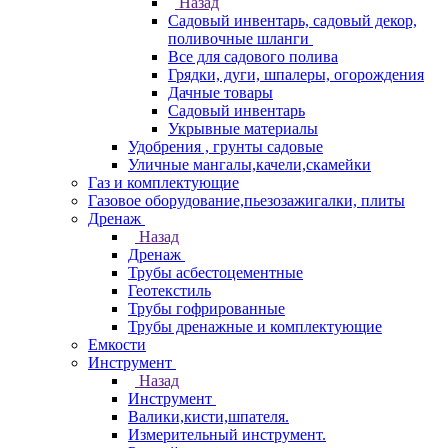
Назад
Садовый инвентарь, садовый декор,
поливочные шланги
Все для садового полива
Грядки, дуги, шпалеры, огорождения
Дачные товары
Садовый инвентарь
Укрывные материалы
Удобрения , грунты садовые
Уличные мангалы,качели,скамейки
Газ и комплектующие
Газовое оборудование,пьезозажигалки, плиты
Дренаж
Назад
Дренаж
Трубы асбестоцементные
Геотекстиль
Трубы гофрированные
Трубы дренажные и комплектующие
Емкости
Инструмент
Назад
Инструмент
Валики,кисти,шпателя.
Измерительный инструмент.