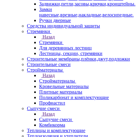
Задвижки,петли,засовы,крючки,кронштейны.
Замки
навесные,врезные,накладные,велосипедные.
Ручки дверные
Средства индивидуальной защиты
Стремянки
Назад
Стремянки
Для деревянных лестниц
Лестницы, секции, стремянки
Строительные мембраны,плёнки,джут,подложки
Строительные смеси
Стройматериалы
Назад
Стройматериалы
Кровельные материалы
Плитные материалы
Поликарбонат и комплектующие
Профнастил
Сыпучие смеси
Назад
Сыпучие смеси
Комбикорма
Теплицы и комплектующие
Теплоизоляция и утеплители