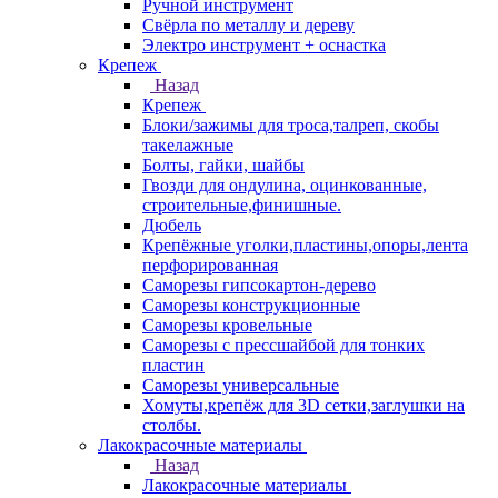
Ручной инструмент
Свёрла по металлу и дереву
Электро инструмент + оснастка
Крепеж
Назад
Крепеж
Блоки/зажимы для троса,талреп, скобы
такелажные
Болты, гайки, шайбы
Гвозди для ондулина, оцинкованные,
строительные,финишные.
Дюбель
Крепёжные уголки,пластины,опоры,лента
перфорированная
Саморезы гипсокартон-дерево
Саморезы конструкционные
Саморезы кровельные
Саморезы с прессшайбой для тонких
пластин
Саморезы универсальные
Хомуты,крепёж для 3D сетки,заглушки на
столбы.
Лакокрасочные материалы
Назад
Лакокрасочные материалы