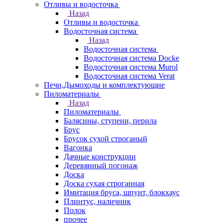
Отливы и водосточка
Назад
Отливы и водосточка
Водосточная система
Назад
Водосточная система
Водосточная система Docke
Водосточная система Murol
Водосточная система Verat
Печи,Дымоходы и комплектующие
Пиломатериалы
Назад
Пиломатериалы
Балясины, ступени, перила
Брус
Брусок сухой строганый
Вагонка
Дачные конструкции
Деревянный погонаж
Доска
Доска сухая строганная
Имитация бруса, шпунт, блокхаус
Плинтус, наличник
Полок
прочее