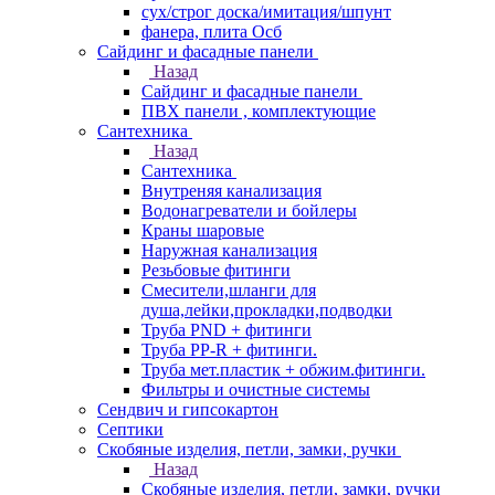
сух/строг доска/имитация/шпунт
фанера, плита Осб
Сайдинг и фасадные панели
Назад
Сайдинг и фасадные панели
ПВХ панели , комплектующие
Сантехника
Назад
Сантехника
Внутреняя канализация
Водонагреватели и бойлеры
Краны шаровые
Наружная канализация
Резьбовые фитинги
Смесители,шланги для
душа,лейки,прокладки,подводки
Труба PND + фитинги
Труба PP-R + фитинги.
Труба мет.пластик + обжим.фитинги.
Фильтры и очистные системы
Сендвич и гипсокартон
Септики
Скобяные изделия, петли, замки, ручки
Назад
Скобяные изделия, петли, замки, ручки