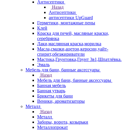
Антисептики
Назад
Антисептики
антисептики UpGuard
Герметики, монтажные пены
Клей
Краска для печей, масляные краски,
серебрянка
Лаки,маслянная краска,морилка
Масла,смазки,ацетон,керосин,уайт-
спирит,обезжириватели
Мастика,Грунтовка,Грунт 3в1,Шпатлёвка.
Эмаль
Мебель для бани, банные аксессуары
Назад
Мебель для бани, банные аксессуары
Банная мебель
Банная утварь
Брикеты для бани
Веники, ароматизаторы
Металл
Назад
Металл
Заборы, ворота, козырьки
Металлопрокат