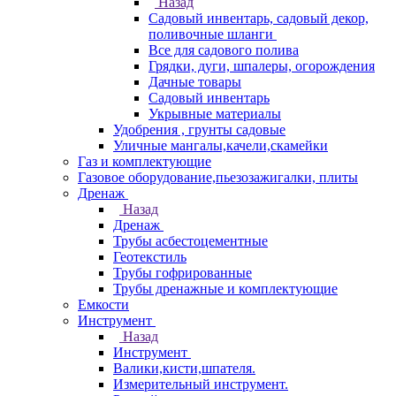
Назад
Садовый инвентарь, садовый декор,
поливочные шланги
Все для садового полива
Грядки, дуги, шпалеры, огорождения
Дачные товары
Садовый инвентарь
Укрывные материалы
Удобрения , грунты садовые
Уличные мангалы,качели,скамейки
Газ и комплектующие
Газовое оборудование,пьезозажигалки, плиты
Дренаж
Назад
Дренаж
Трубы асбестоцементные
Геотекстиль
Трубы гофрированные
Трубы дренажные и комплектующие
Емкости
Инструмент
Назад
Инструмент
Валики,кисти,шпателя.
Измерительный инструмент.