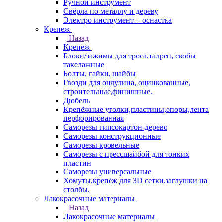
Ручной инструмент
Свёрла по металлу и дереву
Электро инструмент + оснастка
Крепеж
Назад
Крепеж
Блоки/зажимы для троса,талреп, скобы
такелажные
Болты, гайки, шайбы
Гвозди для ондулина, оцинкованные,
строительные,финишные.
Дюбель
Крепёжные уголки,пластины,опоры,лента
перфорированная
Саморезы гипсокартон-дерево
Саморезы конструкционные
Саморезы кровельные
Саморезы с прессшайбой для тонких
пластин
Саморезы универсальные
Хомуты,крепёж для 3D сетки,заглушки на
столбы.
Лакокрасочные материалы
Назад
Лакокрасочные материалы