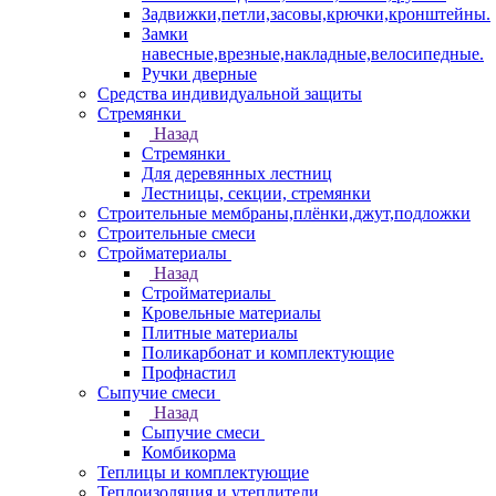
Задвижки,петли,засовы,крючки,кронштейны.
Замки
навесные,врезные,накладные,велосипедные.
Ручки дверные
Средства индивидуальной защиты
Стремянки
Назад
Стремянки
Для деревянных лестниц
Лестницы, секции, стремянки
Строительные мембраны,плёнки,джут,подложки
Строительные смеси
Стройматериалы
Назад
Стройматериалы
Кровельные материалы
Плитные материалы
Поликарбонат и комплектующие
Профнастил
Сыпучие смеси
Назад
Сыпучие смеси
Комбикорма
Теплицы и комплектующие
Теплоизоляция и утеплители