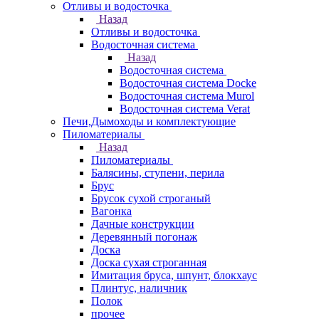
Отливы и водосточка
Назад
Отливы и водосточка
Водосточная система
Назад
Водосточная система
Водосточная система Docke
Водосточная система Murol
Водосточная система Verat
Печи,Дымоходы и комплектующие
Пиломатериалы
Назад
Пиломатериалы
Балясины, ступени, перила
Брус
Брусок сухой строганый
Вагонка
Дачные конструкции
Деревянный погонаж
Доска
Доска сухая строганная
Имитация бруса, шпунт, блокхаус
Плинтус, наличник
Полок
прочее