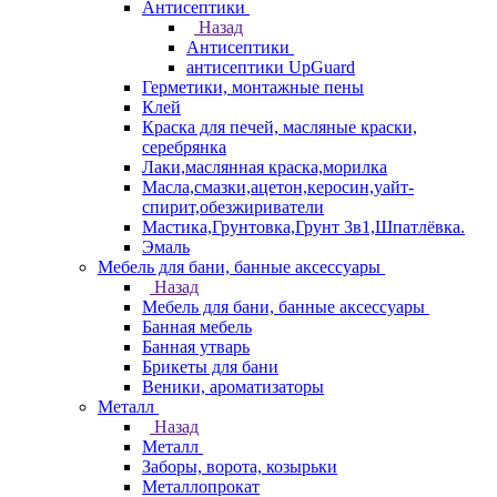
Антисептики
Назад
Антисептики
антисептики UpGuard
Герметики, монтажные пены
Клей
Краска для печей, масляные краски,
серебрянка
Лаки,маслянная краска,морилка
Масла,смазки,ацетон,керосин,уайт-
спирит,обезжириватели
Мастика,Грунтовка,Грунт 3в1,Шпатлёвка.
Эмаль
Мебель для бани, банные аксессуары
Назад
Мебель для бани, банные аксессуары
Банная мебель
Банная утварь
Брикеты для бани
Веники, ароматизаторы
Металл
Назад
Металл
Заборы, ворота, козырьки
Металлопрокат