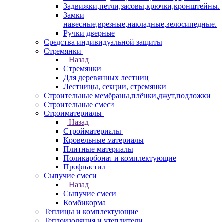
Задвижки,петли,засовы,крючки,кронштейны.
Замки
навесные,врезные,накладные,велосипедные.
Ручки дверные
Средства индивидуальной защиты
Стремянки
Назад
Стремянки
Для деревянных лестниц
Лестницы, секции, стремянки
Строительные мембраны,плёнки,джут,подложки
Строительные смеси
Стройматериалы
Назад
Стройматериалы
Кровельные материалы
Плитные материалы
Поликарбонат и комплектующие
Профнастил
Сыпучие смеси
Назад
Сыпучие смеси
Комбикорма
Теплицы и комплектующие
Теплоизоляция и утеплители