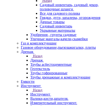
Назад
Садовый инвентарь, садовый декор,
поливочные шланги
Все для садового полива
Грядки, дуги, шпалеры, огорождения
Дачные товары
Садовый инвентарь
Укрывные материалы
Удобрения , грунты садовые
Уличные мангалы,качели,скамейки
Газ и комплектующие
Газовое оборудование,пьезозажигалки, плиты
Дренаж
Назад
Дренаж
Трубы асбестоцементные
Геотекстиль
Трубы гофрированные
Трубы дренажные и комплектующие
Емкости
Инструмент
Назад
Инструмент
Валики,кисти,шпателя.
Измерительный инструмент.