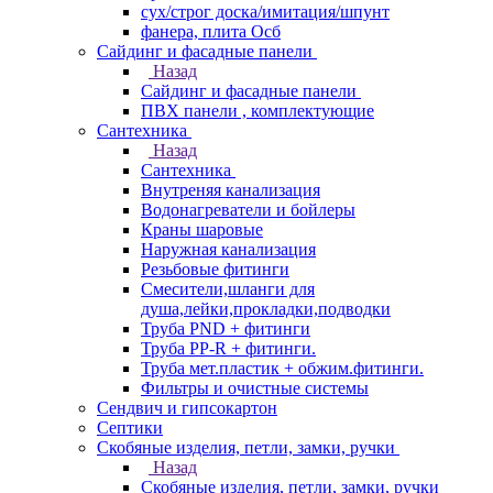
сух/строг доска/имитация/шпунт
фанера, плита Осб
Сайдинг и фасадные панели
Назад
Сайдинг и фасадные панели
ПВХ панели , комплектующие
Сантехника
Назад
Сантехника
Внутреняя канализация
Водонагреватели и бойлеры
Краны шаровые
Наружная канализация
Резьбовые фитинги
Смесители,шланги для
душа,лейки,прокладки,подводки
Труба PND + фитинги
Труба PP-R + фитинги.
Труба мет.пластик + обжим.фитинги.
Фильтры и очистные системы
Сендвич и гипсокартон
Септики
Скобяные изделия, петли, замки, ручки
Назад
Скобяные изделия, петли, замки, ручки