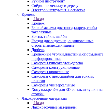
Ручной инструмент
Свёрла по металлу и дереву
Электро инструмент + оснастка
Крепеж
Назад
Крепеж
Блоки/зажимы для троса,талреп, скобы
такелажные
Болты, гайки, шайбы
Гвозди для ондулина, оцинкованные,
строительные,финишные.
Дюбель
Крепёжные уголки,пластины,опоры,лента
перфорированная
Саморезы гипсокартон-дерево
Саморезы конструкционные
Саморезы кровельные
Саморезы с прессшайбой для тонких
пластин
Саморезы универсальные
Хомуты,крепёж для 3D сетки,заглушки на
столбы.
Лакокрасочные материалы
Назад
Лакокрасочные материалы