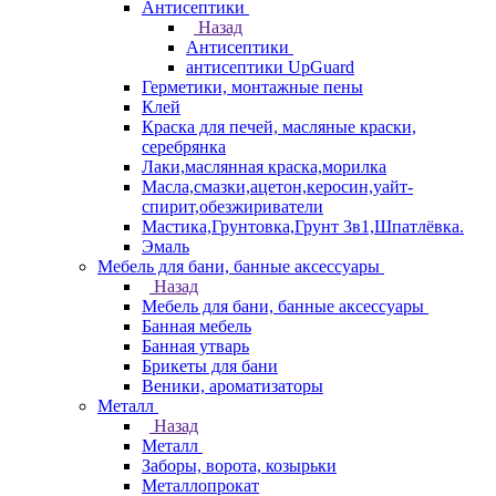
Антисептики
Назад
Антисептики
антисептики UpGuard
Герметики, монтажные пены
Клей
Краска для печей, масляные краски,
серебрянка
Лаки,маслянная краска,морилка
Масла,смазки,ацетон,керосин,уайт-
спирит,обезжириватели
Мастика,Грунтовка,Грунт 3в1,Шпатлёвка.
Эмаль
Мебель для бани, банные аксессуары
Назад
Мебель для бани, банные аксессуары
Банная мебель
Банная утварь
Брикеты для бани
Веники, ароматизаторы
Металл
Назад
Металл
Заборы, ворота, козырьки
Металлопрокат