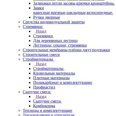
Задвижки,петли,засовы,крючки,кронштейны.
Замки
навесные,врезные,накладные,велосипедные.
Ручки дверные
Средства индивидуальной защиты
Стремянки
Назад
Стремянки
Для деревянных лестниц
Лестницы, секции, стремянки
Строительные мембраны,плёнки,джут,подложки
Строительные смеси
Стройматериалы
Назад
Стройматериалы
Кровельные материалы
Плитные материалы
Поликарбонат и комплектующие
Профнастил
Сыпучие смеси
Назад
Сыпучие смеси
Комбикорма
Теплицы и комплектующие
Теплоизоляция и утеплители