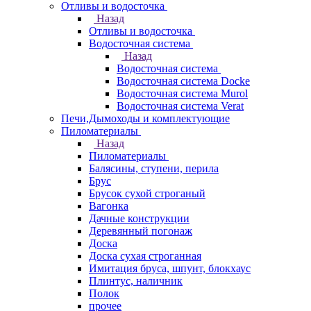
Отливы и водосточка
Назад
Отливы и водосточка
Водосточная система
Назад
Водосточная система
Водосточная система Docke
Водосточная система Murol
Водосточная система Verat
Печи,Дымоходы и комплектующие
Пиломатериалы
Назад
Пиломатериалы
Балясины, ступени, перила
Брус
Брусок сухой строганый
Вагонка
Дачные конструкции
Деревянный погонаж
Доска
Доска сухая строганная
Имитация бруса, шпунт, блокхаус
Плинтус, наличник
Полок
прочее