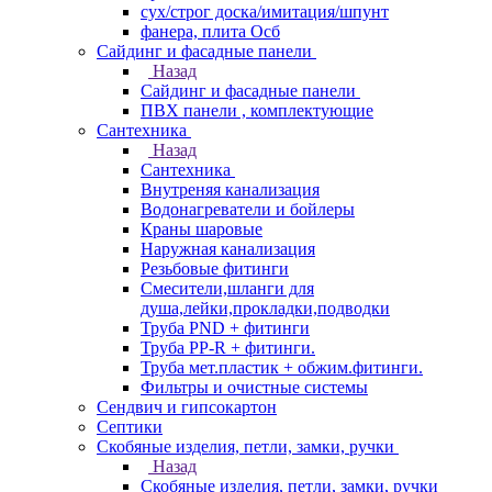
сух/строг доска/имитация/шпунт
фанера, плита Осб
Сайдинг и фасадные панели
Назад
Сайдинг и фасадные панели
ПВХ панели , комплектующие
Сантехника
Назад
Сантехника
Внутреняя канализация
Водонагреватели и бойлеры
Краны шаровые
Наружная канализация
Резьбовые фитинги
Смесители,шланги для
душа,лейки,прокладки,подводки
Труба PND + фитинги
Труба PP-R + фитинги.
Труба мет.пластик + обжим.фитинги.
Фильтры и очистные системы
Сендвич и гипсокартон
Септики
Скобяные изделия, петли, замки, ручки
Назад
Скобяные изделия, петли, замки, ручки