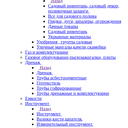
Назад
Садовый инвентарь, садовый декор,
поливочные шланги
Все для садового полива
Грядки, дуги, шпалеры, огорождения
Дачные товары
Садовый инвентарь
Укрывные материалы
Удобрения , грунты садовые
Уличные мангалы,качели,скамейки
Газ и комплектующие
Газовое оборудование,пьезозажигалки, плиты
Дренаж
Назад
Дренаж
Трубы асбестоцементные
Геотекстиль
Трубы гофрированные
Трубы дренажные и комплектующие
Емкости
Инструмент
Назад
Инструмент
Валики,кисти,шпателя.
Измерительный инструмент.