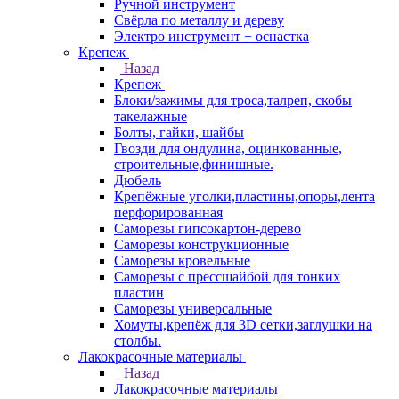
Ручной инструмент
Свёрла по металлу и дереву
Электро инструмент + оснастка
Крепеж
Назад
Крепеж
Блоки/зажимы для троса,талреп, скобы
такелажные
Болты, гайки, шайбы
Гвозди для ондулина, оцинкованные,
строительные,финишные.
Дюбель
Крепёжные уголки,пластины,опоры,лента
перфорированная
Саморезы гипсокартон-дерево
Саморезы конструкционные
Саморезы кровельные
Саморезы с прессшайбой для тонких
пластин
Саморезы универсальные
Хомуты,крепёж для 3D сетки,заглушки на
столбы.
Лакокрасочные материалы
Назад
Лакокрасочные материалы