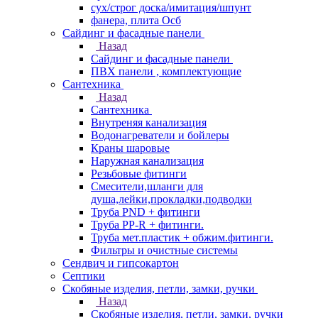
сух/строг доска/имитация/шпунт
фанера, плита Осб
Сайдинг и фасадные панели
Назад
Сайдинг и фасадные панели
ПВХ панели , комплектующие
Сантехника
Назад
Сантехника
Внутреняя канализация
Водонагреватели и бойлеры
Краны шаровые
Наружная канализация
Резьбовые фитинги
Смесители,шланги для
душа,лейки,прокладки,подводки
Труба PND + фитинги
Труба PP-R + фитинги.
Труба мет.пластик + обжим.фитинги.
Фильтры и очистные системы
Сендвич и гипсокартон
Септики
Скобяные изделия, петли, замки, ручки
Назад
Скобяные изделия, петли, замки, ручки