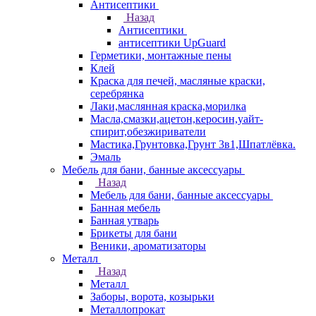
Антисептики
Назад
Антисептики
антисептики UpGuard
Герметики, монтажные пены
Клей
Краска для печей, масляные краски,
серебрянка
Лаки,маслянная краска,морилка
Масла,смазки,ацетон,керосин,уайт-
спирит,обезжириватели
Мастика,Грунтовка,Грунт 3в1,Шпатлёвка.
Эмаль
Мебель для бани, банные аксессуары
Назад
Мебель для бани, банные аксессуары
Банная мебель
Банная утварь
Брикеты для бани
Веники, ароматизаторы
Металл
Назад
Металл
Заборы, ворота, козырьки
Металлопрокат