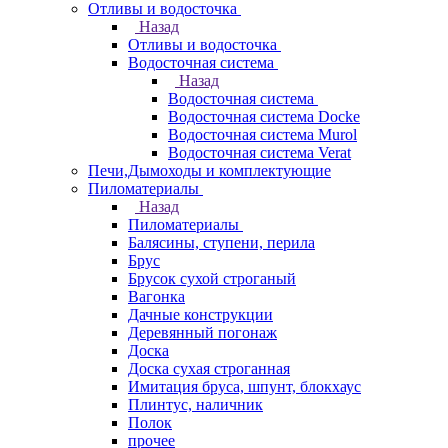
Отливы и водосточка
Назад
Отливы и водосточка
Водосточная система
Назад
Водосточная система
Водосточная система Docke
Водосточная система Murol
Водосточная система Verat
Печи,Дымоходы и комплектующие
Пиломатериалы
Назад
Пиломатериалы
Балясины, ступени, перила
Брус
Брусок сухой строганый
Вагонка
Дачные конструкции
Деревянный погонаж
Доска
Доска сухая строганная
Имитация бруса, шпунт, блокхаус
Плинтус, наличник
Полок
прочее