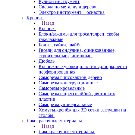
Ручной инструмент
Свёрла по металлу и дереву
Электро инструмент + оснастка
Крепеж
Назад
Крепеж
Блоки/зажимы для троса,талреп, скобы
такелажные
Болты, гайки, шайбы
Гвозди для ондулина, оцинкованные,
строительные,финишные.
Дюбель
Крепёжные уголки,пластины,опоры,лента
перфорированная
Саморезы гипсокартон-дерево
Саморезы конструкционные
Саморезы кровельные
Саморезы с прессшайбой для тонких
пластин
Саморезы универсальные
Хомуты,крепёж для 3D сетки,заглушки на
столбы.
Лакокрасочные материалы
Назад
Лакокрасочные материалы