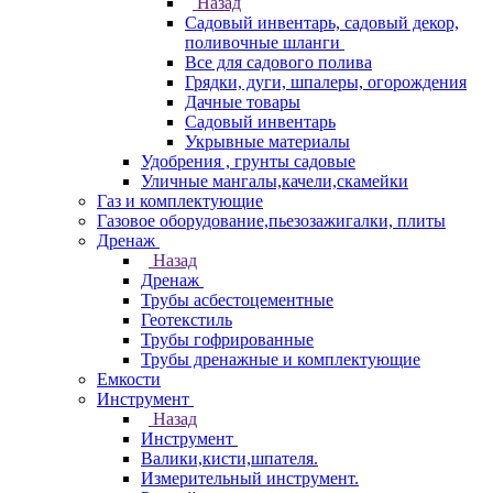
Назад
Садовый инвентарь, садовый декор,
поливочные шланги
Все для садового полива
Грядки, дуги, шпалеры, огорождения
Дачные товары
Садовый инвентарь
Укрывные материалы
Удобрения , грунты садовые
Уличные мангалы,качели,скамейки
Газ и комплектующие
Газовое оборудование,пьезозажигалки, плиты
Дренаж
Назад
Дренаж
Трубы асбестоцементные
Геотекстиль
Трубы гофрированные
Трубы дренажные и комплектующие
Емкости
Инструмент
Назад
Инструмент
Валики,кисти,шпателя.
Измерительный инструмент.