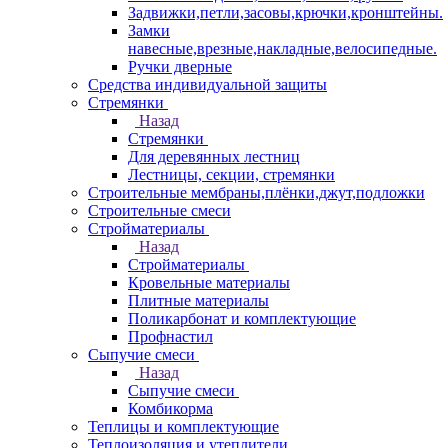
Задвижки,петли,засовы,крючки,кронштейны.
Замки
навесные,врезные,накладные,велосипедные.
Ручки дверные
Средства индивидуальной защиты
Стремянки
Назад
Стремянки
Для деревянных лестниц
Лестницы, секции, стремянки
Строительные мембраны,плёнки,джут,подложки
Строительные смеси
Стройматериалы
Назад
Стройматериалы
Кровельные материалы
Плитные материалы
Поликарбонат и комплектующие
Профнастил
Сыпучие смеси
Назад
Сыпучие смеси
Комбикорма
Теплицы и комплектующие
Теплоизоляция и утеплители