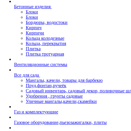
Бетонные изделия
Блоки
Блоки
Бордюры, водостоки
Кирпич
Кирпичи
Кольца колодезные
Кольца, перекрытия
Плитка
Плитка тротуарная
Вентиляционные системы
Все для сада
Мангалы, качели, товары для барбекю
Пруд,фонтан,ручеёк
Садовый инвентарь, садовый декор, поливочные ш
Удобрения , грунты садовые
Уличные мангалы,качели,скамейки
Газ и комплектующие
Газовое оборудование,пьезозажигалки, плиты