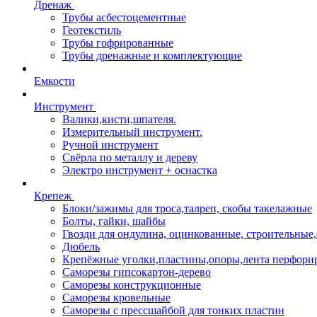
Дренаж
Трубы асбестоцементные
Геотекстиль
Трубы гофрированные
Трубы дренажные и комплектующие
Емкости
Инструмент
Валики,кисти,шпателя.
Измерительный инструмент.
Ручной инструмент
Свёрла по металлу и дереву
Электро инструмент + оснастка
Крепеж
Блоки/зажимы для троса,талреп, скобы такелажные
Болты, гайки, шайбы
Гвозди для ондулина, оцинкованные, строительны
Дюбель
Крепёжные уголки,пластины,опоры,лента перфори
Саморезы гипсокартон-дерево
Саморезы конструкционные
Саморезы кровельные
Саморезы с прессшайбой для тонких пластин