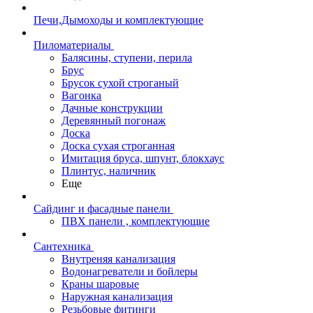
Печи,Дымоходы и комплектующие
Пиломатериалы
Балясины, ступени, перила
Брус
Брусок сухой строганый
Вагонка
Дачные конструкции
Деревянный погонаж
Доска
Доска сухая строганная
Имитация бруса, шпунт, блокхаус
Плинтус, наличник
Еще
Сайдинг и фасадные панели
ПВХ панели , комплектующие
Сантехника
Внутреняя канализация
Водонагреватели и бойлеры
Краны шаровые
Наружная канализация
Резьбовые фитинги