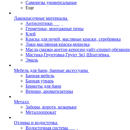
Саморезы универсальные
Еще
Лакокрасочные материалы
Антисептики
Герметики, монтажные пены
Клей
Краска для печей, масляные краски, серебрянка
Лаки,маслянная краска,морилка
Масла,смазки,ацетон,керосин,уайт-спирит,обезжир
Мастика,Грунтовка,Грунт 3в1,Шпатлёвка.
Эмаль
Мебель для бани, банные аксессуары
Банная мебель
Банная утварь
Брикеты для бани
Веники, ароматизаторы
Металл
Заборы, ворота, козырьки
Металлопрокат
Отливы и водосточка
Водосточная система