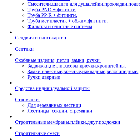
Смесители,шланги для душа,лейки,прокладки,подв
Труба PND + фитинги
Труба PP-R + фитинги.
Труба мет.пластик + обжим.фитинги.
Фильтры и очистные системы
Сендвич и гипсокартон
Септики
Скобяные изделия, петли, замки, ручки
Задвижки,петли,засовы,крючки,кронштейны.
Замки навесные,врезные,накладные,велосипедные.
Ручки дверные
Средства индивидуальной защиты
Стремянки
Для деревянных лестниц
Лестницы, секции, стремянки
Строительные мембраны,плёнки,джут,подложки
Строительные смеси