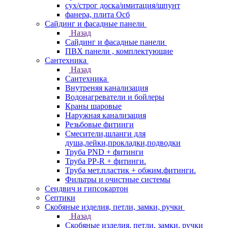
сух/строг доска/имитация/шпунт
фанера, плита Осб
Сайдинг и фасадные панели
Назад
Сайдинг и фасадные панели
ПВХ панели , комплектующие
Сантехника
Назад
Сантехника
Внутреняя канализация
Водонагреватели и бойлеры
Краны шаровые
Наружная канализация
Резьбовые фитинги
Смесители,шланги для
душа,лейки,прокладки,подводки
Труба PND + фитинги
Труба PP-R + фитинги.
Труба мет.пластик + обжим.фитинги.
Фильтры и очистные системы
Сендвич и гипсокартон
Септики
Скобяные изделия, петли, замки, ручки
Назад
Скобяные изделия, петли, замки, ручки