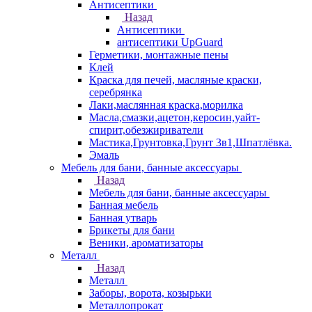
Антисептики
Назад
Антисептики
антисептики UpGuard
Герметики, монтажные пены
Клей
Краска для печей, масляные краски,
серебрянка
Лаки,маслянная краска,морилка
Масла,смазки,ацетон,керосин,уайт-
спирит,обезжириватели
Мастика,Грунтовка,Грунт 3в1,Шпатлёвка.
Эмаль
Мебель для бани, банные аксессуары
Назад
Мебель для бани, банные аксессуары
Банная мебель
Банная утварь
Брикеты для бани
Веники, ароматизаторы
Металл
Назад
Металл
Заборы, ворота, козырьки
Металлопрокат