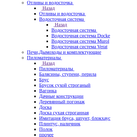
Отливы и водосточка
Назад
Отливы и водосточка
Водосточная система
Назад
Водосточная система
Водосточная система Docke
Водосточная система Murol
Водосточная система Verat
Печи,Дымоходы и комплектующие
Пиломатериалы
Назад
Пиломатериалы
Балясины, ступени, перила
Брус
Брусок сухой строганый
Вагонка
Дачные конструкции
Деревянный погонаж
Доска
Доска сухая строганная
Имитация бруса, шпунт, блокхаус
Плинтус, наличник
Полок
прочее