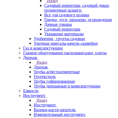
Назад
Садовый инвентарь, садовый декор,
поливочные шланги
Все для садового полива
Грядки, дуги, шпалеры, огорождения
Дачные товары
Садовый инвентарь
Укрывные материалы
Удобрения , грунты садовые
Уличные мангалы,качели,скамейки
Газ и комплектующие
Газовое оборудование,пьезозажигалки, плиты
Дренаж
Назад
Дренаж
Трубы асбестоцементные
Геотекстиль
Трубы гофрированные
Трубы дренажные и комплектующие
Емкости
Инструмент
Назад
Инструмент
Валики,кисти,шпателя.
Измерительный инструмент.