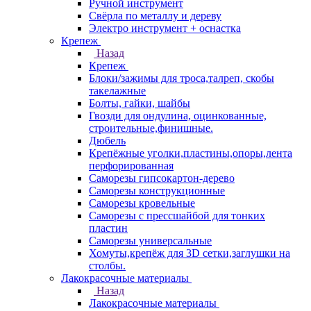
Ручной инструмент
Свёрла по металлу и дереву
Электро инструмент + оснастка
Крепеж
Назад
Крепеж
Блоки/зажимы для троса,талреп, скобы
такелажные
Болты, гайки, шайбы
Гвозди для ондулина, оцинкованные,
строительные,финишные.
Дюбель
Крепёжные уголки,пластины,опоры,лента
перфорированная
Саморезы гипсокартон-дерево
Саморезы конструкционные
Саморезы кровельные
Саморезы с прессшайбой для тонких
пластин
Саморезы универсальные
Хомуты,крепёж для 3D сетки,заглушки на
столбы.
Лакокрасочные материалы
Назад
Лакокрасочные материалы