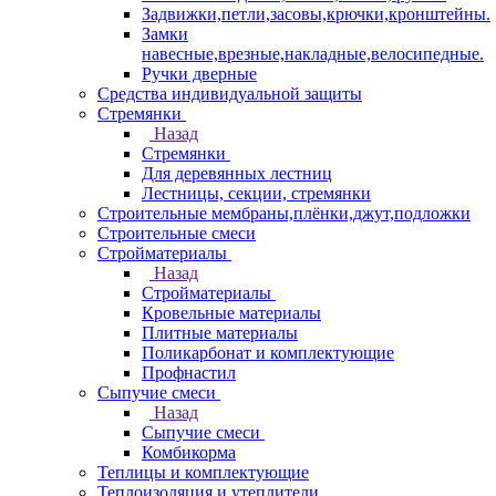
Задвижки,петли,засовы,крючки,кронштейны.
Замки
навесные,врезные,накладные,велосипедные.
Ручки дверные
Средства индивидуальной защиты
Стремянки
Назад
Стремянки
Для деревянных лестниц
Лестницы, секции, стремянки
Строительные мембраны,плёнки,джут,подложки
Строительные смеси
Стройматериалы
Назад
Стройматериалы
Кровельные материалы
Плитные материалы
Поликарбонат и комплектующие
Профнастил
Сыпучие смеси
Назад
Сыпучие смеси
Комбикорма
Теплицы и комплектующие
Теплоизоляция и утеплители