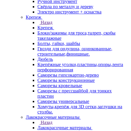
Ручной инструмент
Свёрла по металлу и дереву
Электро инструмент + оснастка
Крепеж
Назад
Крепеж
Блоки/зажимы для троса,талреп, скобы
такелажные
Болты, гайки, шайбы
Гвозди для ондулина, оцинкованные,
строительные,финишные.
Дюбель
Крепёжные уголки,пластины,опоры,лента
перфорированная
Саморезы гипсокартон-дерево
Саморезы конструкционные
Саморезы кровельные
Саморезы с прессшайбой для тонких
пластин
Саморезы универсальные
Хомуты,крепёж для 3D сетки,заглушки на
столбы.
Лакокрасочные материалы
Назад
Лакокрасочные материалы