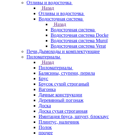
Отливы и водосточка
Назад
Отливы и водосточка
Водосточная система
Назад
Водосточная система
Водосточная система Docke
Водосточная система Murol
Водосточная система Verat
Печи,Дымоходы и комплектующие
Пиломатериалы
Назад
Пиломатериалы
Балясины, ступени, перила
Брус
Брусок сухой строганый
Вагонка
Дачные конструкции
Деревянный погонаж
Доска
Доска сухая строганная
Имитация бруса, шпунт, блокхаус
Плинтус, наличник
Полок
прочее