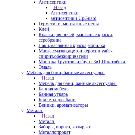
Антисептики
Назад
Антисептики
антисептики UpGuard
Герметики, монтажные пены
Клей
Краска для печей, масляные краски,
серебрянка
Лаки,маслянная краска,морилка
Масла,смазки,ацетон,керосин,уайт-
спирит,обезжириватели
Мастика,Грунтовка,Грунт 3в1,Шпатлёвка.
Эмаль
Мебель для бани, банные аксессуары
Назад
Мебель для бани, банные аксессуары
Банная мебель
Банная утварь
Брикеты для бани
Веники, ароматизаторы
Металл
Назад
Металл
Заборы, ворота, козырьки
Металлопрокат