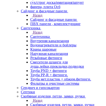
сух/строг доска/имитация/шпунт
фанера, плита Осб
Сайдинг и фасадные панели
Назад
Сайдинг и фасадные панели
ПВХ панели , комплектующие
Сантехника
Назад
Сантехника
Внутреняя канализация
Водонагреватели и бойлеры
Краны шаровые
Наружная канализация
Резьбовые фитинги
Смесители,шланги для
душа,лейки,прокладки,подводки
Труба PND + фитинги
Труба PP-R + фитинги.
Труба мет.пластик + обжим.фитинги.
Фильтры и очистные системы
Сендвич и гипсокартон
Септики
Скобяные изделия, петли, замки, ручки
Назад
Скобяные изделия, петли, замки, ручки