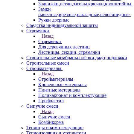
Задвижки,петли,засовы,крючки,кронштейны.
Замки
навесные,врезные,накладные,велосипедные.
Ручки дверные
Средства индивидуальной защиты
Стремянки
Назад
Стремянки
Для деревянных лестниц
Лестницы, секции, стремянки
Строительные мембраны,плёнки,джут,подложки
Строительные смеси
Стройматериалы
Назад
Стройматериалы
Кровельные материалы
Плитные материалы
Поликарбонат и комплектующие
Профнастил
Сыпучие смеси
Назад
Сыпучие смеси
Комбикорма
Теплицы и комплектующие
Теплоизоляция и утеплители