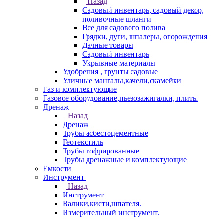
Назад
Садовый инвентарь, садовый декор,
поливочные шланги
Все для садового полива
Грядки, дуги, шпалеры, огорождения
Дачные товары
Садовый инвентарь
Укрывные материалы
Удобрения , грунты садовые
Уличные мангалы,качели,скамейки
Газ и комплектующие
Газовое оборудование,пьезозажигалки, плиты
Дренаж
Назад
Дренаж
Трубы асбестоцементные
Геотекстиль
Трубы гофрированные
Трубы дренажные и комплектующие
Емкости
Инструмент
Назад
Инструмент
Валики,кисти,шпателя.
Измерительный инструмент.