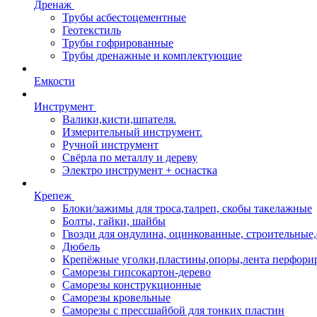
Дренаж
Трубы асбестоцементные
Геотекстиль
Трубы гофрированные
Трубы дренажные и комплектующие
Емкости
Инструмент
Валики,кисти,шпателя.
Измерительный инструмент.
Ручной инструмент
Свёрла по металлу и дереву
Электро инструмент + оснастка
Крепеж
Блоки/зажимы для троса,талреп, скобы такелажные
Болты, гайки, шайбы
Гвозди для ондулина, оцинкованные, строительны
Дюбель
Крепёжные уголки,пластины,опоры,лента перфори
Саморезы гипсокартон-дерево
Саморезы конструкционные
Саморезы кровельные
Саморезы с прессшайбой для тонких пластин