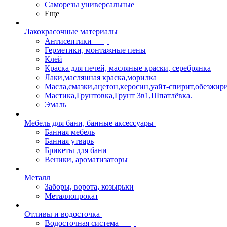
Саморезы универсальные
Еще
Лакокрасочные материалы
Антисептики
Герметики, монтажные пены
Клей
Краска для печей, масляные краски, серебрянка
Лаки,маслянная краска,морилка
Масла,смазки,ацетон,керосин,уайт-спирит,обезжир
Мастика,Грунтовка,Грунт 3в1,Шпатлёвка.
Эмаль
Мебель для бани, банные аксессуары
Банная мебель
Банная утварь
Брикеты для бани
Веники, ароматизаторы
Металл
Заборы, ворота, козырьки
Металлопрокат
Отливы и водосточка
Водосточная система