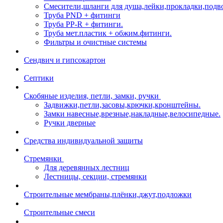
Смесители,шланги для душа,лейки,прокладки,подв
Труба PND + фитинги
Труба PP-R + фитинги.
Труба мет.пластик + обжим.фитинги.
Фильтры и очистные системы
Сендвич и гипсокартон
Септики
Скобяные изделия, петли, замки, ручки
Задвижки,петли,засовы,крючки,кронштейны.
Замки навесные,врезные,накладные,велосипедные.
Ручки дверные
Средства индивидуальной защиты
Стремянки
Для деревянных лестниц
Лестницы, секции, стремянки
Строительные мембраны,плёнки,джут,подложки
Строительные смеси