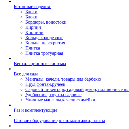
Бетонные изделия
Блоки
Блоки
Бордюры, водостоки
Кирпич
Кирпичи
Кольца колодезные
Кольца, перекрытия
Плитка
Плитка тротуарная
Вентиляционные системы
Все для сада
Мангалы, качели, товары для барбекю
Пруд,фонтан,ручеёк
Садовый инвентарь, садовый декор, поливочные ш
Удобрения , грунты садовые
Уличные мангалы,качели,скамейки
Газ и комплектующие
Газовое оборудование,пьезозажигалки, плиты