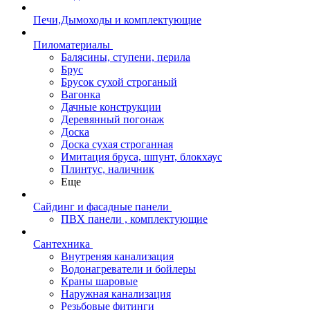
Печи,Дымоходы и комплектующие
Пиломатериалы
Балясины, ступени, перила
Брус
Брусок сухой строганый
Вагонка
Дачные конструкции
Деревянный погонаж
Доска
Доска сухая строганная
Имитация бруса, шпунт, блокхаус
Плинтус, наличник
Еще
Сайдинг и фасадные панели
ПВХ панели , комплектующие
Сантехника
Внутреняя канализация
Водонагреватели и бойлеры
Краны шаровые
Наружная канализация
Резьбовые фитинги