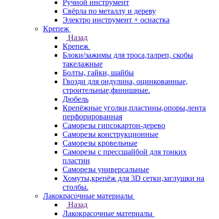
Ручной инструмент
Свёрла по металлу и дереву
Электро инструмент + оснастка
Крепеж
Назад
Крепеж
Блоки/зажимы для троса,талреп, скобы
такелажные
Болты, гайки, шайбы
Гвозди для ондулина, оцинкованные,
строительные,финишные.
Дюбель
Крепёжные уголки,пластины,опоры,лента
перфорированная
Саморезы гипсокартон-дерево
Саморезы конструкционные
Саморезы кровельные
Саморезы с прессшайбой для тонких
пластин
Саморезы универсальные
Хомуты,крепёж для 3D сетки,заглушки на
столбы.
Лакокрасочные материалы
Назад
Лакокрасочные материалы