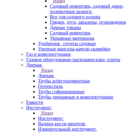
Назад
Садовый инвентарь, садовый декор,
поливочные шланги
Все для садового полива
Грядки, дуги, шпалеры, огорождения
Дачные товары
Садовый инвентарь
Укрывные материалы
Удобрения , грунты садовые
Уличные мангалы,качели,скамейки
Газ и комплектующие
Газовое оборудование,пьезозажигалки, плиты
Дренаж
Назад
Дренаж
Трубы асбестоцементные
Геотекстиль
Трубы гофрированные
Трубы дренажные и комплектующие
Емкости
Инструмент
Назад
Инструмент
Валики,кисти,шпателя.
Измерительный инструмент.