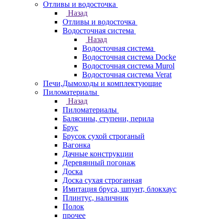
Отливы и водосточка
Назад
Отливы и водосточка
Водосточная система
Назад
Водосточная система
Водосточная система Docke
Водосточная система Murol
Водосточная система Verat
Печи,Дымоходы и комплектующие
Пиломатериалы
Назад
Пиломатериалы
Балясины, ступени, перила
Брус
Брусок сухой строганый
Вагонка
Дачные конструкции
Деревянный погонаж
Доска
Доска сухая строганная
Имитация бруса, шпунт, блокхаус
Плинтус, наличник
Полок
прочее