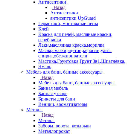
Антисептики
Назад
Антисептики
антисептики UpGuard
Герметики, монтажные пены
Клей
Краска для печей, масляные краски,
серебрянка
Лаки,маслянная краска,морилка
Масла,смазки,ацетон,керосин,уайт-
спирит,обезжириватели
Мастика,Грунтовка,Грунт 3в1,Шпатлёвка.
Эмаль
Мебель для бани, банные аксессуары
Назад
Мебель для бани, банные аксессуары
Банная мебель
Банная утварь
Брикеты для бани
Веники, ароматизаторы
Металл
Назад
Металл
Заборы, ворота, козырьки
Металлопрокат