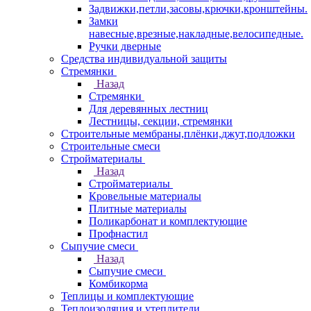
Задвижки,петли,засовы,крючки,кронштейны.
Замки
навесные,врезные,накладные,велосипедные.
Ручки дверные
Средства индивидуальной защиты
Стремянки
Назад
Стремянки
Для деревянных лестниц
Лестницы, секции, стремянки
Строительные мембраны,плёнки,джут,подложки
Строительные смеси
Стройматериалы
Назад
Стройматериалы
Кровельные материалы
Плитные материалы
Поликарбонат и комплектующие
Профнастил
Сыпучие смеси
Назад
Сыпучие смеси
Комбикорма
Теплицы и комплектующие
Теплоизоляция и утеплители