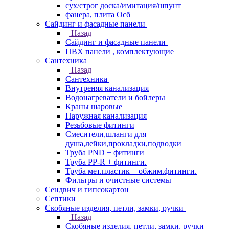
сух/строг доска/имитация/шпунт
фанера, плита Осб
Сайдинг и фасадные панели
Назад
Сайдинг и фасадные панели
ПВХ панели , комплектующие
Сантехника
Назад
Сантехника
Внутреняя канализация
Водонагреватели и бойлеры
Краны шаровые
Наружная канализация
Резьбовые фитинги
Смесители,шланги для
душа,лейки,прокладки,подводки
Труба PND + фитинги
Труба PP-R + фитинги.
Труба мет.пластик + обжим.фитинги.
Фильтры и очистные системы
Сендвич и гипсокартон
Септики
Скобяные изделия, петли, замки, ручки
Назад
Скобяные изделия, петли, замки, ручки