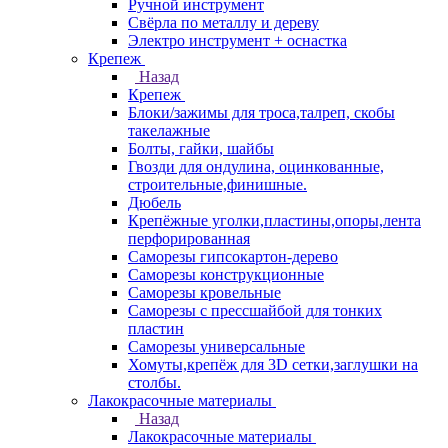
Ручной инструмент
Свёрла по металлу и дереву
Электро инструмент + оснастка
Крепеж
Назад
Крепеж
Блоки/зажимы для троса,талреп, скобы
такелажные
Болты, гайки, шайбы
Гвозди для ондулина, оцинкованные,
строительные,финишные.
Дюбель
Крепёжные уголки,пластины,опоры,лента
перфорированная
Саморезы гипсокартон-дерево
Саморезы конструкционные
Саморезы кровельные
Саморезы с прессшайбой для тонких
пластин
Саморезы универсальные
Хомуты,крепёж для 3D сетки,заглушки на
столбы.
Лакокрасочные материалы
Назад
Лакокрасочные материалы