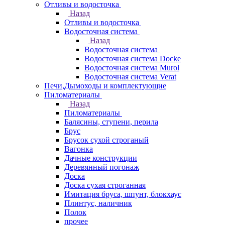
Отливы и водосточка
Назад
Отливы и водосточка
Водосточная система
Назад
Водосточная система
Водосточная система Docke
Водосточная система Murol
Водосточная система Verat
Печи,Дымоходы и комплектующие
Пиломатериалы
Назад
Пиломатериалы
Балясины, ступени, перила
Брус
Брусок сухой строганый
Вагонка
Дачные конструкции
Деревянный погонаж
Доска
Доска сухая строганная
Имитация бруса, шпунт, блокхаус
Плинтус, наличник
Полок
прочее