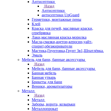
Антисептики
Назад
Антисептики
антисептики UpGuard
Герметики, монтажные пены
Клей
Краска для печей, масляные краски,
серебрянка
Лаки,маслянная краска,морилка
Масла,смазки,ацетон,керосин,уайт-
спирит,обезжириватели
Мастика,Грунтовка,Грунт 3в1,Шпатлёвка.
Эмаль
Мебель для бани, банные аксессуары
Назад
Мебель для бани, банные аксессуары
Банная мебель
Банная утварь
Брикеты для бани
Веники, ароматизаторы
Металл
Назад
Металл
Заборы, ворота, козырьки
Металлопрокат