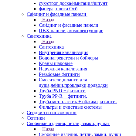
сух/строг доска/имитация/шпунт
фанера, плита Осб
Сайдинг и фасадные панели
Назад
Сайдинг и фасадные панели
ПВХ панели , комплектующие
Сантехника
Назад
Сантехника
Внутреняя канализация
Водонагреватели и бойлеры
Краны шаровые
Наружная канализация
Резьбовые фитинги
Смесители,шланги для
душа,лейки,прокладки,подводки
Труба PND + фитинги
Труба PP-R + фитинги.
Труба мет.пластик + обжим.фитинги.
Фильтры и очистные системы
Сендвич и гипсокартон
Септики
Скобяные изделия, петли, замки, ручки
Назад
Скобяные изделия, петли, замки, ручки