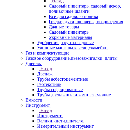
Назад
Садовый инвентарь, садовый декор,
поливочные шланги
Все для садового полива
Грядки, дуги, шпалеры, огорождения
Дачные товары
Садовый инвентарь
Укрывные материалы
Удобрения , грунты садовые
Уличные мангалы,качели,скамейки
Газ и комплектующие
Газовое оборудование,пьезозажигалки, плиты
Дренаж
Назад
Дренаж
Трубы асбестоцементные
Геотекстиль
Трубы гофрированные
Трубы дренажные и комплектующие
Емкости
Инструмент
Назад
Инструмент
Валики,кисти,шпателя.
Измерительный инструмент.