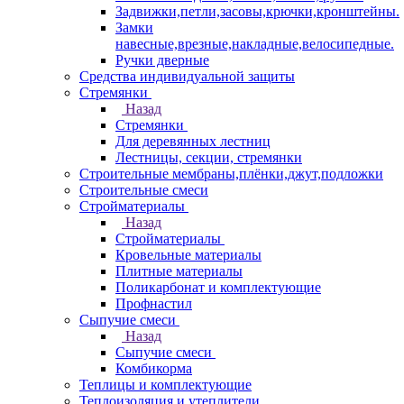
Задвижки,петли,засовы,крючки,кронштейны.
Замки
навесные,врезные,накладные,велосипедные.
Ручки дверные
Средства индивидуальной защиты
Стремянки
Назад
Стремянки
Для деревянных лестниц
Лестницы, секции, стремянки
Строительные мембраны,плёнки,джут,подложки
Строительные смеси
Стройматериалы
Назад
Стройматериалы
Кровельные материалы
Плитные материалы
Поликарбонат и комплектующие
Профнастил
Сыпучие смеси
Назад
Сыпучие смеси
Комбикорма
Теплицы и комплектующие
Теплоизоляция и утеплители