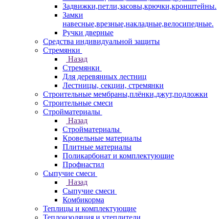
Задвижки,петли,засовы,крючки,кронштейны.
Замки
навесные,врезные,накладные,велосипедные.
Ручки дверные
Средства индивидуальной защиты
Стремянки
Назад
Стремянки
Для деревянных лестниц
Лестницы, секции, стремянки
Строительные мембраны,плёнки,джут,подложки
Строительные смеси
Стройматериалы
Назад
Стройматериалы
Кровельные материалы
Плитные материалы
Поликарбонат и комплектующие
Профнастил
Сыпучие смеси
Назад
Сыпучие смеси
Комбикорма
Теплицы и комплектующие
Теплоизоляция и утеплители