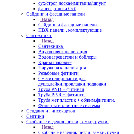
сух/строг доска/имитация/шпунт
фанера, плита Осб
Сайдинг и фасадные панели
Назад
Сайдинг и фасадные панели
ПВХ панели , комплектующие
Сантехника
Назад
Сантехника
Внутреняя канализация
Водонагреватели и бойлеры
Краны шаровые
Наружная канализация
Резьбовые фитинги
Смесители,шланги для
душа,лейки,прокладки,подводки
Труба PND + фитинги
Труба PP-R + фитинги.
Труба мет.пластик + обжим.фитинги.
Фильтры и очистные системы
Сендвич и гипсокартон
Септики
Скобяные изделия, петли, замки, ручки
Назад
Скобяные изделия, петли, замки, ручки