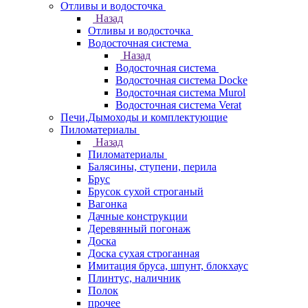
Отливы и водосточка
Назад
Отливы и водосточка
Водосточная система
Назад
Водосточная система
Водосточная система Docke
Водосточная система Murol
Водосточная система Verat
Печи,Дымоходы и комплектующие
Пиломатериалы
Назад
Пиломатериалы
Балясины, ступени, перила
Брус
Брусок сухой строганый
Вагонка
Дачные конструкции
Деревянный погонаж
Доска
Доска сухая строганная
Имитация бруса, шпунт, блокхаус
Плинтус, наличник
Полок
прочее