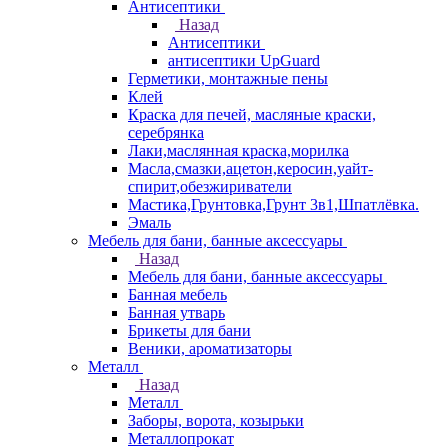
Антисептики
Назад
Антисептики
антисептики UpGuard
Герметики, монтажные пены
Клей
Краска для печей, масляные краски,
серебрянка
Лаки,маслянная краска,морилка
Масла,смазки,ацетон,керосин,уайт-
спирит,обезжириватели
Мастика,Грунтовка,Грунт 3в1,Шпатлёвка.
Эмаль
Мебель для бани, банные аксессуары
Назад
Мебель для бани, банные аксессуары
Банная мебель
Банная утварь
Брикеты для бани
Веники, ароматизаторы
Металл
Назад
Металл
Заборы, ворота, козырьки
Металлопрокат