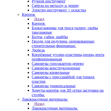
Ручной инструмент
Свёрла по металлу и дереву
Электро инструмент + оснастка
Крепеж
Назад
Крепеж
Блоки/зажимы для троса,талреп, скобы
такелажные
Болты, гайки, шайбы
Гвозди для ондулина, оцинкованные,
строительные,финишные.
Дюбель
Крепёжные уголки,пластины,опоры,лента
перфорированная
Саморезы гипсокартон-дерево
Саморезы конструкционные
Саморезы кровельные
Саморезы с прессшайбой для тонких
пластин
Саморезы универсальные
Хомуты,крепёж для 3D сетки,заглушки на
столбы.
Лакокрасочные материалы
Назад
Лакокрасочные материалы