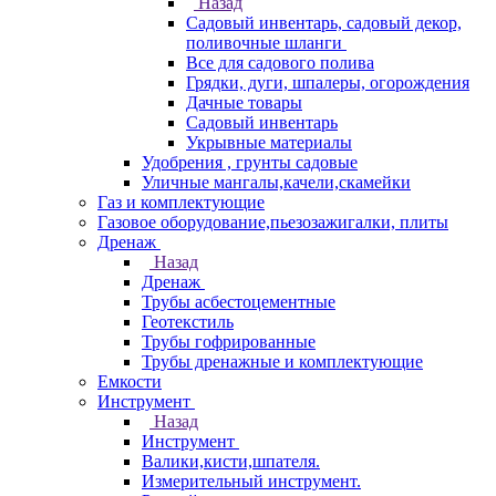
Назад
Садовый инвентарь, садовый декор,
поливочные шланги
Все для садового полива
Грядки, дуги, шпалеры, огорождения
Дачные товары
Садовый инвентарь
Укрывные материалы
Удобрения , грунты садовые
Уличные мангалы,качели,скамейки
Газ и комплектующие
Газовое оборудование,пьезозажигалки, плиты
Дренаж
Назад
Дренаж
Трубы асбестоцементные
Геотекстиль
Трубы гофрированные
Трубы дренажные и комплектующие
Емкости
Инструмент
Назад
Инструмент
Валики,кисти,шпателя.
Измерительный инструмент.