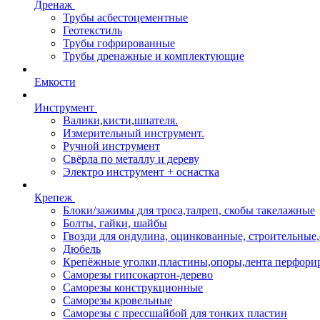
Дренаж
Трубы асбестоцементные
Геотекстиль
Трубы гофрированные
Трубы дренажные и комплектующие
Емкости
Инструмент
Валики,кисти,шпателя.
Измерительный инструмент.
Ручной инструмент
Свёрла по металлу и дереву
Электро инструмент + оснастка
Крепеж
Блоки/зажимы для троса,талреп, скобы такелажные
Болты, гайки, шайбы
Гвозди для ондулина, оцинкованные, строительны
Дюбель
Крепёжные уголки,пластины,опоры,лента перфори
Саморезы гипсокартон-дерево
Саморезы конструкционные
Саморезы кровельные
Саморезы с прессшайбой для тонких пластин