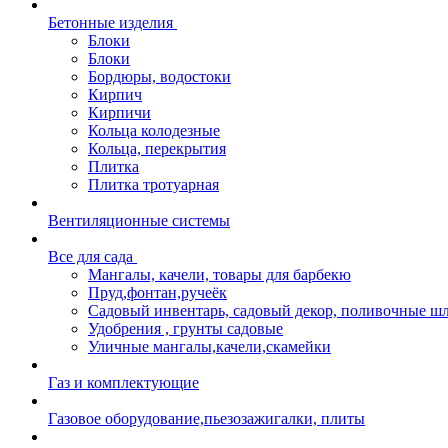
Бетонные изделия
Блоки
Блоки
Бордюры, водостоки
Кирпич
Кирпичи
Кольца колодезные
Кольца, перекрытия
Плитка
Плитка тротуарная
Вентиляционные системы
Все для сада
Мангалы, качели, товары для барбекю
Пруд,фонтан,ручеёк
Садовый инвентарь, садовый декор, поливочные ш
Удобрения , грунты садовые
Уличные мангалы,качели,скамейки
Газ и комплектующие
Газовое оборудование,пьезозажигалки, плиты