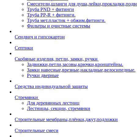
Смесители,шланги для душа,лейки,прокладки,подв
Труба PND + фитинги
Труба PP-R + фитинги.
Труба мет.пластик + обжим.фитинги.
Фильтры и очистные системы
Сендвич и гипсокартон
Септики
Скобяные изделия, петли, замки, ручки
Задвижки,петли,засовы,крючки,кронштейны.
Замки навесные,врезные,накладные,велосипедные.
Ручки дверные
Средства индивидуальной защиты
Стремянки
Для деревянных лестниц
Лестницы, секции, стремянки
Строительные мембраны,плёнки,джут,подложки
Строительные смеси