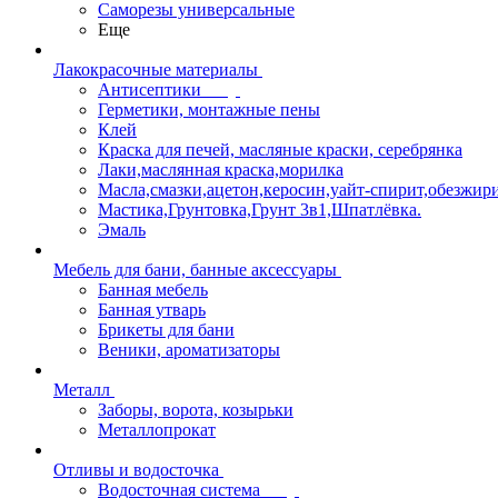
Саморезы универсальные
Еще
Лакокрасочные материалы
Антисептики
Герметики, монтажные пены
Клей
Краска для печей, масляные краски, серебрянка
Лаки,маслянная краска,морилка
Масла,смазки,ацетон,керосин,уайт-спирит,обезжир
Мастика,Грунтовка,Грунт 3в1,Шпатлёвка.
Эмаль
Мебель для бани, банные аксессуары
Банная мебель
Банная утварь
Брикеты для бани
Веники, ароматизаторы
Металл
Заборы, ворота, козырьки
Металлопрокат
Отливы и водосточка
Водосточная система