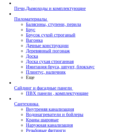
Печи,Дымоходы и комплектующие
Пиломатериалы
Балясины, ступени, перила
Брус
Брусок сухой строганый
Вагонка
Дачные конструкции
Деревянный погонаж
Доска
Доска сухая строганная
Имитация бруса, шпунт, блокхаус
Плинтус, наличник
Еще
Сайдинг и фасадные панели
ПВХ панели , комплектующие
Сантехника
Внутреняя канализация
Водонагреватели и бойлеры
Краны шаровые
Наружная канализация
Резьбовые фитинги