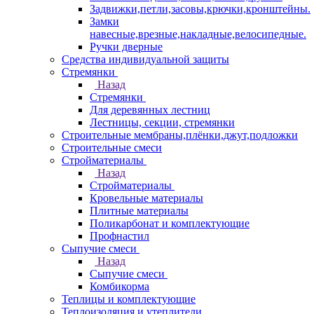
Задвижки,петли,засовы,крючки,кронштейны.
Замки
навесные,врезные,накладные,велосипедные.
Ручки дверные
Средства индивидуальной защиты
Стремянки
Назад
Стремянки
Для деревянных лестниц
Лестницы, секции, стремянки
Строительные мембраны,плёнки,джут,подложки
Строительные смеси
Стройматериалы
Назад
Стройматериалы
Кровельные материалы
Плитные материалы
Поликарбонат и комплектующие
Профнастил
Сыпучие смеси
Назад
Сыпучие смеси
Комбикорма
Теплицы и комплектующие
Теплоизоляция и утеплители