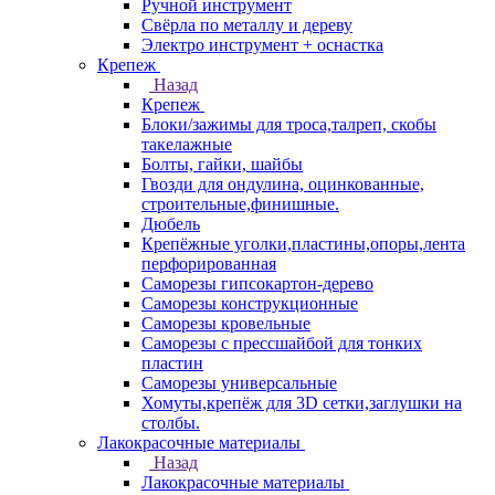
Ручной инструмент
Свёрла по металлу и дереву
Электро инструмент + оснастка
Крепеж
Назад
Крепеж
Блоки/зажимы для троса,талреп, скобы
такелажные
Болты, гайки, шайбы
Гвозди для ондулина, оцинкованные,
строительные,финишные.
Дюбель
Крепёжные уголки,пластины,опоры,лента
перфорированная
Саморезы гипсокартон-дерево
Саморезы конструкционные
Саморезы кровельные
Саморезы с прессшайбой для тонких
пластин
Саморезы универсальные
Хомуты,крепёж для 3D сетки,заглушки на
столбы.
Лакокрасочные материалы
Назад
Лакокрасочные материалы