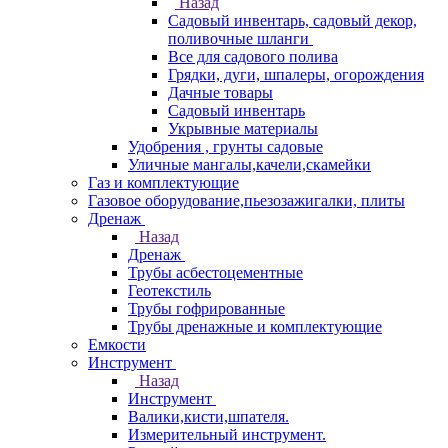
Назад
Садовый инвентарь, садовый декор,
поливочные шланги
Все для садового полива
Грядки, дуги, шпалеры, огорождения
Дачные товары
Садовый инвентарь
Укрывные материалы
Удобрения , грунты садовые
Уличные мангалы,качели,скамейки
Газ и комплектующие
Газовое оборудование,пьезозажигалки, плиты
Дренаж
Назад
Дренаж
Трубы асбестоцементные
Геотекстиль
Трубы гофрированные
Трубы дренажные и комплектующие
Емкости
Инструмент
Назад
Инструмент
Валики,кисти,шпателя.
Измерительный инструмент.