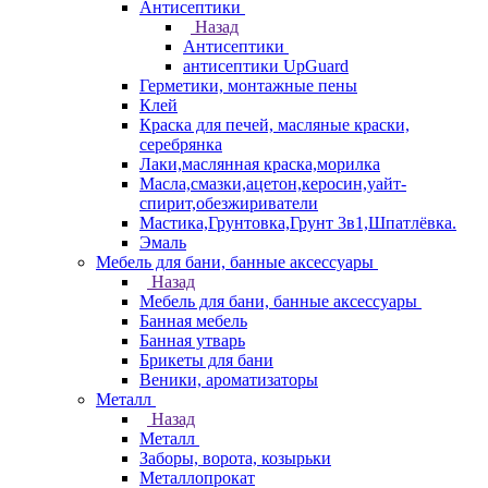
Антисептики
Назад
Антисептики
антисептики UpGuard
Герметики, монтажные пены
Клей
Краска для печей, масляные краски,
серебрянка
Лаки,маслянная краска,морилка
Масла,смазки,ацетон,керосин,уайт-
спирит,обезжириватели
Мастика,Грунтовка,Грунт 3в1,Шпатлёвка.
Эмаль
Мебель для бани, банные аксессуары
Назад
Мебель для бани, банные аксессуары
Банная мебель
Банная утварь
Брикеты для бани
Веники, ароматизаторы
Металл
Назад
Металл
Заборы, ворота, козырьки
Металлопрокат