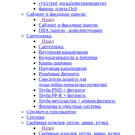
сух/строг доска/имитация/шпунт
фанера, плита Осб
Сайдинг и фасадные панели
Назад
Сайдинг и фасадные панели
ПВХ панели , комплектующие
Сантехника
Назад
Сантехника
Внутреняя канализация
Водонагреватели и бойлеры
Краны шаровые
Наружная канализация
Резьбовые фитинги
Смесители,шланги для
душа,лейки,прокладки,подводки
Труба PND + фитинги
Труба PP-R + фитинги.
Труба мет.пластик + обжим.фитинги.
Фильтры и очистные системы
Сендвич и гипсокартон
Септики
Скобяные изделия, петли, замки, ручки
Назад
Скобяные изделия, петли, замки, ручки