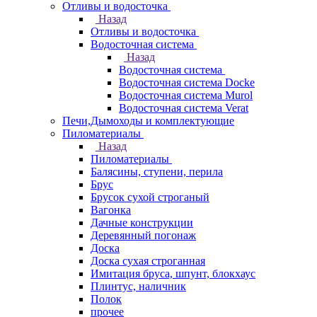
Отливы и водосточка
Назад
Отливы и водосточка
Водосточная система
Назад
Водосточная система
Водосточная система Docke
Водосточная система Murol
Водосточная система Verat
Печи,Дымоходы и комплектующие
Пиломатериалы
Назад
Пиломатериалы
Балясины, ступени, перила
Брус
Брусок сухой строганый
Вагонка
Дачные конструкции
Деревянный погонаж
Доска
Доска сухая строганная
Имитация бруса, шпунт, блокхаус
Плинтус, наличник
Полок
прочее