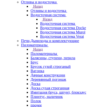
Отливы и водосточка
Назад
Отливы и водосточка
Водосточная система
Назад
Водосточная система
Водосточная система Docke
Водосточная система Murol
Водосточная система Verat
Печи,Дымоходы и комплектующие
Пиломатериалы
Назад
Пиломатериалы
Балясины, ступени, перила
Брус
Брусок сухой строганый
Вагонка
Дачные конструкции
Деревянный погонаж
Доска
Доска сухая строганная
Имитация бруса, шпунт, блокхаус
Плинтус, наличник
Полок
прочее