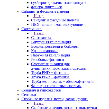
сух/строг доска/имитация/шпунт
фанера, плита Осб
Сайдинг и фасадные панели
Назад
Сайдинг и фасадные панели
ПВХ панели , комплектующие
Сантехника
Назад
Сантехника
Внутреняя канализация
Водонагреватели и бойлеры
Краны шаровые
Наружная канализация
Резьбовые фитинги
Смесители,шланги для
душа,лейки,прокладки,подводки
Труба PND + фитинги
Труба PP-R + фитинги.
Труба мет.пластик + обжим.фитинги.
Фильтры и очистные системы
Сендвич и гипсокартон
Септики
Скобяные изделия, петли, замки, ручки
Назад
Скобяные изделия, петли, замки, ручки