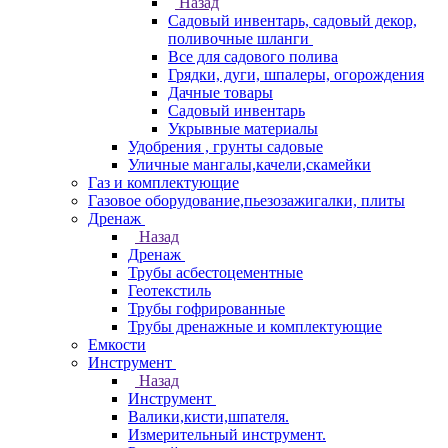
Назад
Садовый инвентарь, садовый декор,
поливочные шланги
Все для садового полива
Грядки, дуги, шпалеры, огорождения
Дачные товары
Садовый инвентарь
Укрывные материалы
Удобрения , грунты садовые
Уличные мангалы,качели,скамейки
Газ и комплектующие
Газовое оборудование,пьезозажигалки, плиты
Дренаж
Назад
Дренаж
Трубы асбестоцементные
Геотекстиль
Трубы гофрированные
Трубы дренажные и комплектующие
Емкости
Инструмент
Назад
Инструмент
Валики,кисти,шпателя.
Измерительный инструмент.