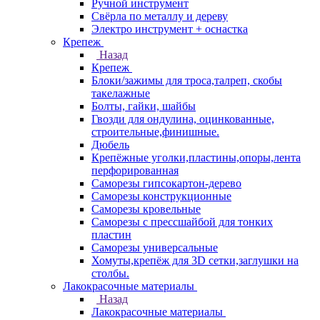
Ручной инструмент
Свёрла по металлу и дереву
Электро инструмент + оснастка
Крепеж
Назад
Крепеж
Блоки/зажимы для троса,талреп, скобы
такелажные
Болты, гайки, шайбы
Гвозди для ондулина, оцинкованные,
строительные,финишные.
Дюбель
Крепёжные уголки,пластины,опоры,лента
перфорированная
Саморезы гипсокартон-дерево
Саморезы конструкционные
Саморезы кровельные
Саморезы с прессшайбой для тонких
пластин
Саморезы универсальные
Хомуты,крепёж для 3D сетки,заглушки на
столбы.
Лакокрасочные материалы
Назад
Лакокрасочные материалы