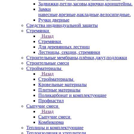
Задвижки,петли,засовы,крючки,кронштейны.
Замки
навесные,врезные,накладные,велосипедные.
Ручки дверные
Средства индивидуальной защиты
Стремянки
Назад
Стремянки
Для деревянных лестниц
Лестницы, секции, стремянки
Строительные мембраны,плёнки,джут,подложки
Строительные смеси
Стройматериалы
Назад
Стройматериалы
Кровельные материалы
Плитные материалы
Поликарбонат и комплектующие
Профнастил
Сыпучие смеси
Назад
Сыпучие смеси
Комбикорма
Теплицы и комплектующие
Теплоизоляция и утеплители