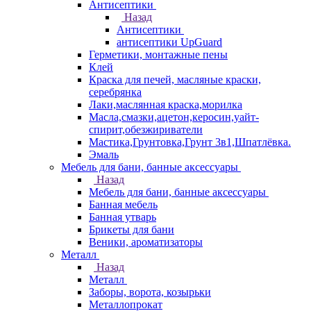
Антисептики
Назад
Антисептики
антисептики UpGuard
Герметики, монтажные пены
Клей
Краска для печей, масляные краски,
серебрянка
Лаки,маслянная краска,морилка
Масла,смазки,ацетон,керосин,уайт-
спирит,обезжириватели
Мастика,Грунтовка,Грунт 3в1,Шпатлёвка.
Эмаль
Мебель для бани, банные аксессуары
Назад
Мебель для бани, банные аксессуары
Банная мебель
Банная утварь
Брикеты для бани
Веники, ароматизаторы
Металл
Назад
Металл
Заборы, ворота, козырьки
Металлопрокат