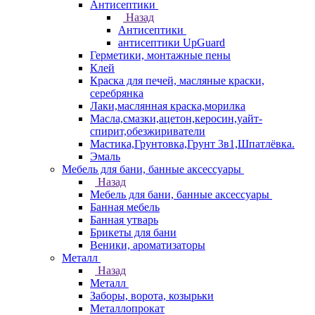
Антисептики
Назад
Антисептики
антисептики UpGuard
Герметики, монтажные пены
Клей
Краска для печей, масляные краски,
серебрянка
Лаки,маслянная краска,морилка
Масла,смазки,ацетон,керосин,уайт-
спирит,обезжириватели
Мастика,Грунтовка,Грунт 3в1,Шпатлёвка.
Эмаль
Мебель для бани, банные аксессуары
Назад
Мебель для бани, банные аксессуары
Банная мебель
Банная утварь
Брикеты для бани
Веники, ароматизаторы
Металл
Назад
Металл
Заборы, ворота, козырьки
Металлопрокат