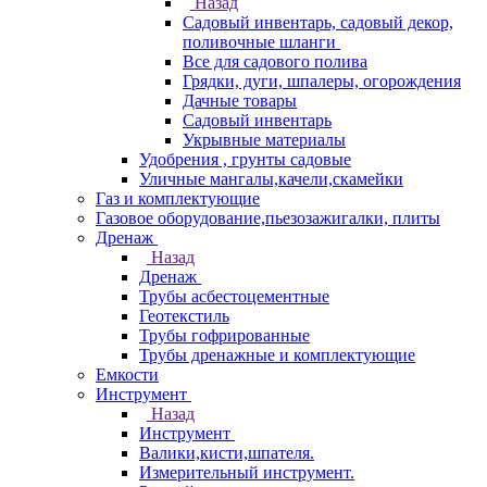
Назад
Садовый инвентарь, садовый декор,
поливочные шланги
Все для садового полива
Грядки, дуги, шпалеры, огорождения
Дачные товары
Садовый инвентарь
Укрывные материалы
Удобрения , грунты садовые
Уличные мангалы,качели,скамейки
Газ и комплектующие
Газовое оборудование,пьезозажигалки, плиты
Дренаж
Назад
Дренаж
Трубы асбестоцементные
Геотекстиль
Трубы гофрированные
Трубы дренажные и комплектующие
Емкости
Инструмент
Назад
Инструмент
Валики,кисти,шпателя.
Измерительный инструмент.