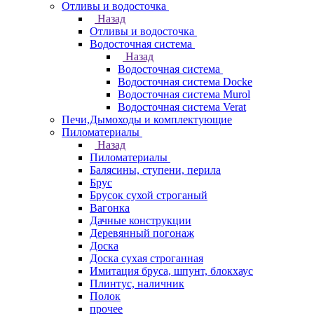
Отливы и водосточка
Назад
Отливы и водосточка
Водосточная система
Назад
Водосточная система
Водосточная система Docke
Водосточная система Murol
Водосточная система Verat
Печи,Дымоходы и комплектующие
Пиломатериалы
Назад
Пиломатериалы
Балясины, ступени, перила
Брус
Брусок сухой строганый
Вагонка
Дачные конструкции
Деревянный погонаж
Доска
Доска сухая строганная
Имитация бруса, шпунт, блокхаус
Плинтус, наличник
Полок
прочее