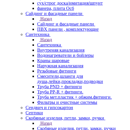
сух/строг доска/имитация/шпунт
фанера, плита Осб
Сайдинг и фасадные панели
Назад
Сайдинг и фасадные панели
ПВХ панели , комплектующие
Сантехника
Назад
Сантехника
Внутреняя канализация
Водонагреватели и бойлеры
Краны шаровые
Наружная канализация
Резьбовые фитинги
Смесители,шланги для
душа,лейки,прокладки,подводки
Труба PND + фитинги
Труба PP-R + фитинги.
Труба мет.пластик + обжим.фитинги.
Фильтры и очистные системы
Сендвич и гипсокартон
Септики
Скобяные изделия, петли, замки, ручки
Назад
Скобяные изделия, петли, замки, ручки