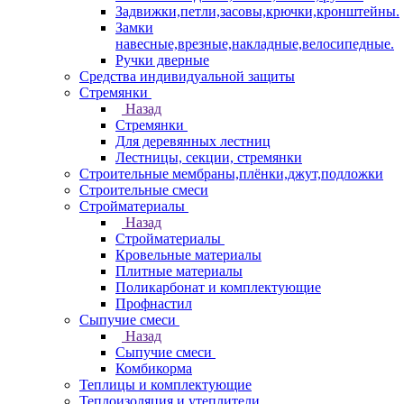
Задвижки,петли,засовы,крючки,кронштейны.
Замки
навесные,врезные,накладные,велосипедные.
Ручки дверные
Средства индивидуальной защиты
Стремянки
Назад
Стремянки
Для деревянных лестниц
Лестницы, секции, стремянки
Строительные мембраны,плёнки,джут,подложки
Строительные смеси
Стройматериалы
Назад
Стройматериалы
Кровельные материалы
Плитные материалы
Поликарбонат и комплектующие
Профнастил
Сыпучие смеси
Назад
Сыпучие смеси
Комбикорма
Теплицы и комплектующие
Теплоизоляция и утеплители