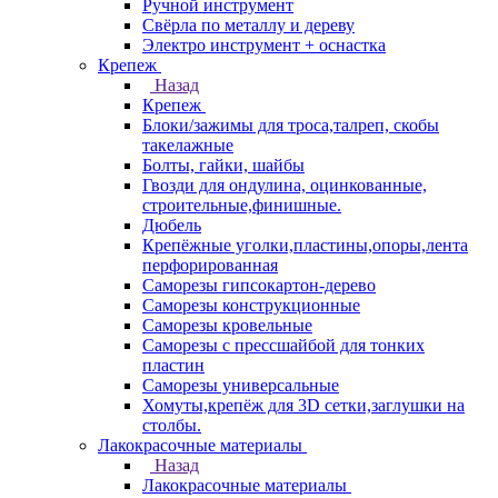
Ручной инструмент
Свёрла по металлу и дереву
Электро инструмент + оснастка
Крепеж
Назад
Крепеж
Блоки/зажимы для троса,талреп, скобы
такелажные
Болты, гайки, шайбы
Гвозди для ондулина, оцинкованные,
строительные,финишные.
Дюбель
Крепёжные уголки,пластины,опоры,лента
перфорированная
Саморезы гипсокартон-дерево
Саморезы конструкционные
Саморезы кровельные
Саморезы с прессшайбой для тонких
пластин
Саморезы универсальные
Хомуты,крепёж для 3D сетки,заглушки на
столбы.
Лакокрасочные материалы
Назад
Лакокрасочные материалы