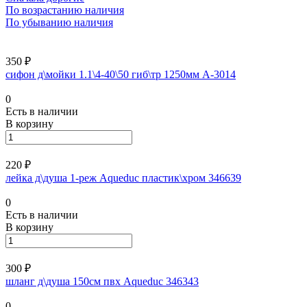
По возрастанию наличия
По убыванию наличия
350 ₽
сифон д\мойки 1.1\4-40\50 гиб\тр 1250мм А-3014
0
Есть в наличии
В корзину
220 ₽
лейка д\душа 1-реж Aqueduc пластик\хром 346639
0
Есть в наличии
В корзину
300 ₽
шланг д\душа 150см пвх Aqueduc 346343
0