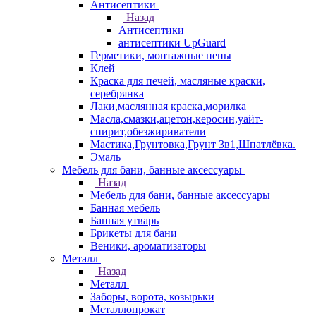
Антисептики
Назад
Антисептики
антисептики UpGuard
Герметики, монтажные пены
Клей
Краска для печей, масляные краски,
серебрянка
Лаки,маслянная краска,морилка
Масла,смазки,ацетон,керосин,уайт-
спирит,обезжириватели
Мастика,Грунтовка,Грунт 3в1,Шпатлёвка.
Эмаль
Мебель для бани, банные аксессуары
Назад
Мебель для бани, банные аксессуары
Банная мебель
Банная утварь
Брикеты для бани
Веники, ароматизаторы
Металл
Назад
Металл
Заборы, ворота, козырьки
Металлопрокат