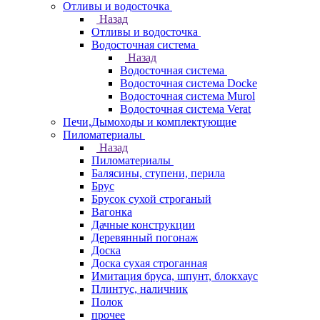
Отливы и водосточка
Назад
Отливы и водосточка
Водосточная система
Назад
Водосточная система
Водосточная система Docke
Водосточная система Murol
Водосточная система Verat
Печи,Дымоходы и комплектующие
Пиломатериалы
Назад
Пиломатериалы
Балясины, ступени, перила
Брус
Брусок сухой строганый
Вагонка
Дачные конструкции
Деревянный погонаж
Доска
Доска сухая строганная
Имитация бруса, шпунт, блокхаус
Плинтус, наличник
Полок
прочее