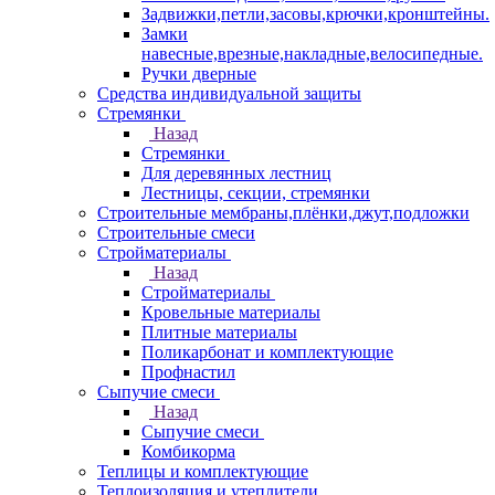
Задвижки,петли,засовы,крючки,кронштейны.
Замки
навесные,врезные,накладные,велосипедные.
Ручки дверные
Средства индивидуальной защиты
Стремянки
Назад
Стремянки
Для деревянных лестниц
Лестницы, секции, стремянки
Строительные мембраны,плёнки,джут,подложки
Строительные смеси
Стройматериалы
Назад
Стройматериалы
Кровельные материалы
Плитные материалы
Поликарбонат и комплектующие
Профнастил
Сыпучие смеси
Назад
Сыпучие смеси
Комбикорма
Теплицы и комплектующие
Теплоизоляция и утеплители