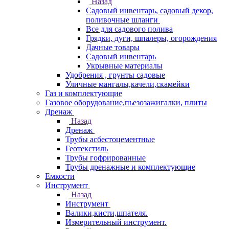
Назад
Садовый инвентарь, садовый декор,
поливочные шланги
Все для садового полива
Грядки, дуги, шпалеры, огорождения
Дачные товары
Садовый инвентарь
Укрывные материалы
Удобрения , грунты садовые
Уличные мангалы,качели,скамейки
Газ и комплектующие
Газовое оборудование,пьезозажигалки, плиты
Дренаж
Назад
Дренаж
Трубы асбестоцементные
Геотекстиль
Трубы гофрированные
Трубы дренажные и комплектующие
Емкости
Инструмент
Назад
Инструмент
Валики,кисти,шпателя.
Измерительный инструмент.