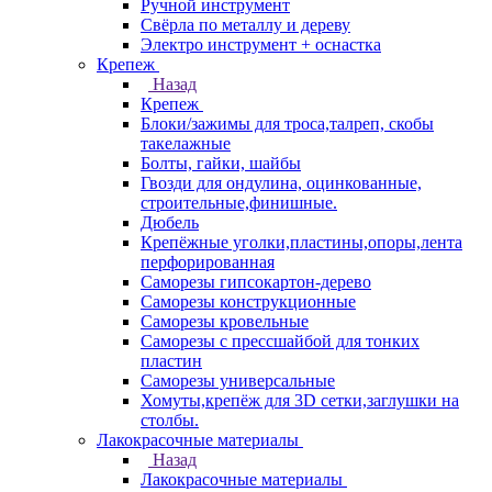
Ручной инструмент
Свёрла по металлу и дереву
Электро инструмент + оснастка
Крепеж
Назад
Крепеж
Блоки/зажимы для троса,талреп, скобы
такелажные
Болты, гайки, шайбы
Гвозди для ондулина, оцинкованные,
строительные,финишные.
Дюбель
Крепёжные уголки,пластины,опоры,лента
перфорированная
Саморезы гипсокартон-дерево
Саморезы конструкционные
Саморезы кровельные
Саморезы с прессшайбой для тонких
пластин
Саморезы универсальные
Хомуты,крепёж для 3D сетки,заглушки на
столбы.
Лакокрасочные материалы
Назад
Лакокрасочные материалы