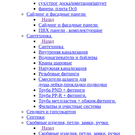
сух/строг доска/имитация/шпунт
фанера, плита Осб
Сайдинг и фасадные панели
Назад
Сайдинг и фасадные панели
ПВХ панели , комплектующие
Сантехника
Назад
Сантехника
Внутреняя канализация
Водонагреватели и бойлеры
Краны шаровые
Наружная канализация
Резьбовые фитинги
Смесители,шланги для
душа,лейки,прокладки,подводки
Труба PND + фитинги
Труба PP-R + фитинги.
Труба мет.пластик + обжим.фитинги.
Фильтры и очистные системы
Сендвич и гипсокартон
Септики
Скобяные изделия, петли, замки, ручки
Назад
Скобяные изделия, петли, замки, ручки