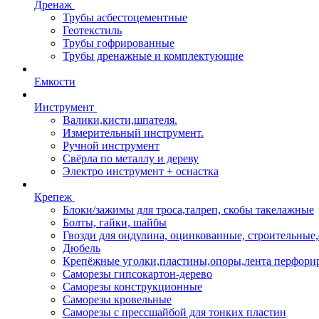
Дренаж
Трубы асбестоцементные
Геотекстиль
Трубы гофрированные
Трубы дренажные и комплектующие
Емкости
Инструмент
Валики,кисти,шпателя.
Измерительный инструмент.
Ручной инструмент
Свёрла по металлу и дереву
Электро инструмент + оснастка
Крепеж
Блоки/зажимы для троса,талреп, скобы такелажные
Болты, гайки, шайбы
Гвозди для ондулина, оцинкованные, строительны
Дюбель
Крепёжные уголки,пластины,опоры,лента перфори
Саморезы гипсокартон-дерево
Саморезы конструкционные
Саморезы кровельные
Саморезы с прессшайбой для тонких пластин