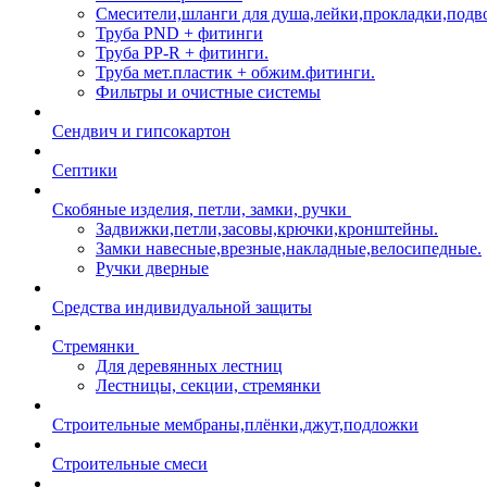
Смесители,шланги для душа,лейки,прокладки,подв
Труба PND + фитинги
Труба PP-R + фитинги.
Труба мет.пластик + обжим.фитинги.
Фильтры и очистные системы
Сендвич и гипсокартон
Септики
Скобяные изделия, петли, замки, ручки
Задвижки,петли,засовы,крючки,кронштейны.
Замки навесные,врезные,накладные,велосипедные.
Ручки дверные
Средства индивидуальной защиты
Стремянки
Для деревянных лестниц
Лестницы, секции, стремянки
Строительные мембраны,плёнки,джут,подложки
Строительные смеси