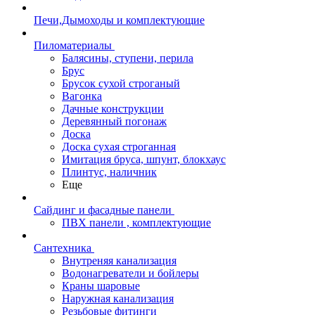
Печи,Дымоходы и комплектующие
Пиломатериалы
Балясины, ступени, перила
Брус
Брусок сухой строганый
Вагонка
Дачные конструкции
Деревянный погонаж
Доска
Доска сухая строганная
Имитация бруса, шпунт, блокхаус
Плинтус, наличник
Еще
Сайдинг и фасадные панели
ПВХ панели , комплектующие
Сантехника
Внутреняя канализация
Водонагреватели и бойлеры
Краны шаровые
Наружная канализация
Резьбовые фитинги