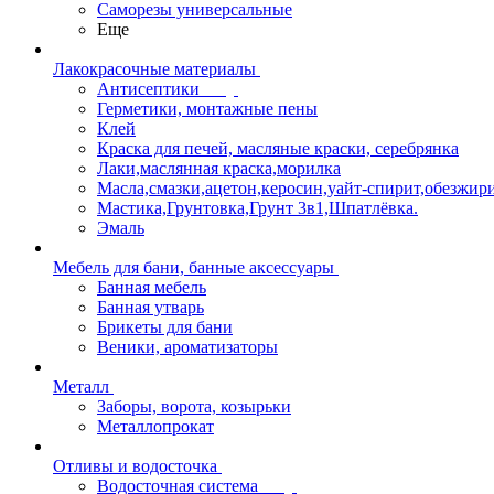
Саморезы универсальные
Еще
Лакокрасочные материалы
Антисептики
Герметики, монтажные пены
Клей
Краска для печей, масляные краски, серебрянка
Лаки,маслянная краска,морилка
Масла,смазки,ацетон,керосин,уайт-спирит,обезжир
Мастика,Грунтовка,Грунт 3в1,Шпатлёвка.
Эмаль
Мебель для бани, банные аксессуары
Банная мебель
Банная утварь
Брикеты для бани
Веники, ароматизаторы
Металл
Заборы, ворота, козырьки
Металлопрокат
Отливы и водосточка
Водосточная система