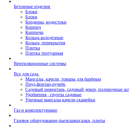
Бетонные изделия
Блоки
Блоки
Бордюры, водостоки
Кирпич
Кирпичи
Кольца колодезные
Кольца, перекрытия
Плитка
Плитка тротуарная
Вентиляционные системы
Все для сада
Мангалы, качели, товары для барбекю
Пруд,фонтан,ручеёк
Садовый инвентарь, садовый декор, поливочные ш
Удобрения , грунты садовые
Уличные мангалы,качели,скамейки
Газ и комплектующие
Газовое оборудование,пьезозажигалки, плиты