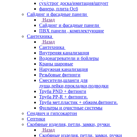
сух/строг доска/имитация/шпунт
фанера, плита Осб
Сайдинг и фасадные панели
Назад
Сайдинг и фасадные панели
ПВХ панели , комплектующие
Сантехника
Назад
Сантехника
Внутреняя канализация
Водонагреватели и бойлеры
Краны шаровые
Наружная канализация
Резьбовые фитинги
Смесители,шланги для
душа,лейки,прокладки,подводки
Труба PND + фитинги
Труба PP-R + фитинги.
Труба мет.пластик + обжим.фитинги.
Фильтры и очистные системы
Сендвич и гипсокартон
Септики
Скобяные изделия, петли, замки, ручки
Назад
Скобяные изделия, петли, замки, ручки