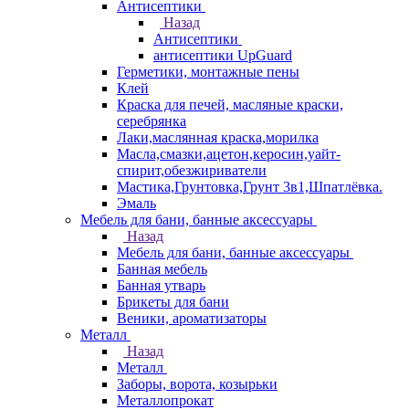
Антисептики
Назад
Антисептики
антисептики UpGuard
Герметики, монтажные пены
Клей
Краска для печей, масляные краски,
серебрянка
Лаки,маслянная краска,морилка
Масла,смазки,ацетон,керосин,уайт-
спирит,обезжириватели
Мастика,Грунтовка,Грунт 3в1,Шпатлёвка.
Эмаль
Мебель для бани, банные аксессуары
Назад
Мебель для бани, банные аксессуары
Банная мебель
Банная утварь
Брикеты для бани
Веники, ароматизаторы
Металл
Назад
Металл
Заборы, ворота, козырьки
Металлопрокат