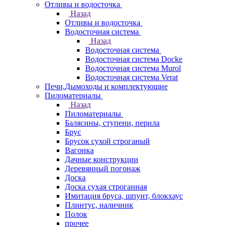
Отливы и водосточка
Назад
Отливы и водосточка
Водосточная система
Назад
Водосточная система
Водосточная система Docke
Водосточная система Murol
Водосточная система Verat
Печи,Дымоходы и комплектующие
Пиломатериалы
Назад
Пиломатериалы
Балясины, ступени, перила
Брус
Брусок сухой строганый
Вагонка
Дачные конструкции
Деревянный погонаж
Доска
Доска сухая строганная
Имитация бруса, шпунт, блокхаус
Плинтус, наличник
Полок
прочее