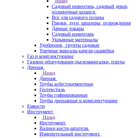
Назад
Садовый инвентарь, садовый декор,
поливочные шланги
Все для садового полива
Грядки, дуги, шпалеры, огорождения
Дачные товары
Садовый инвентарь
Укрывные материалы
Удобрения , грунты садовые
Уличные мангалы,качели,скамейки
Газ и комплектующие
Газовое оборудование,пьезозажигалки, плиты
Дренаж
Назад
Дренаж
Трубы асбестоцементные
Геотекстиль
Трубы гофрированные
Трубы дренажные и комплектующие
Емкости
Инструмент
Назад
Инструмент
Валики,кисти,шпателя.
Измерительный инструмент.