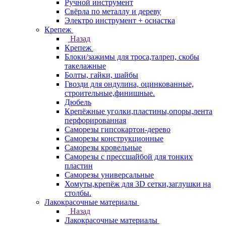
Ручной инструмент
Свёрла по металлу и дереву
Электро инструмент + оснастка
Крепеж
Назад
Крепеж
Блоки/зажимы для троса,талреп, скобы
такелажные
Болты, гайки, шайбы
Гвозди для ондулина, оцинкованные,
строительные,финишные.
Дюбель
Крепёжные уголки,пластины,опоры,лента
перфорированная
Саморезы гипсокартон-дерево
Саморезы конструкционные
Саморезы кровельные
Саморезы с прессшайбой для тонких
пластин
Саморезы универсальные
Хомуты,крепёж для 3D сетки,заглушки на
столбы.
Лакокрасочные материалы
Назад
Лакокрасочные материалы