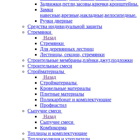
Задвижки,петли,засовы,крючки,кронштейны.
Замки
навесные,врезные,накладные,велосипедные.
Ручки дверные
Средства индивидуальной защиты
Стремянки
Назад
Стремянки
Для деревянных лестниц
Лестницы, секции, стремянки
Строительные мембраны,плёнки,джут,подложки
Строительные смеси
Стройматериалы
Назад
Стройматериалы
Кровельные материалы
Плитные материалы
Поликарбонат и комплектующие
Профнастил
Сыпучие смеси
Назад
Сыпучие смеси
Комбикорма
Теплицы и комплектующие
Теплоизоляция и утеплители