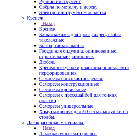
Ручной инструмент
Свёрла по металлу и дереву
Электро инструмент + оснастка
Крепеж
Назад
Крепеж
Блоки/зажимы для троса,талреп, скобы
такелажные
Болты, гайки, шайбы
Гвозди для ондулина, оцинкованные,
строительные,финишные.
Дюбель
Крепёжные уголки,пластины,опоры,лента
перфорированная
Саморезы гипсокартон-дерево
Саморезы конструкционные
Саморезы кровельные
Саморезы с прессшайбой для тонких
пластин
Саморезы универсальные
Хомуты,крепёж для 3D сетки,заглушки на
столбы.
Лакокрасочные материалы
Назад
Лакокрасочные материалы