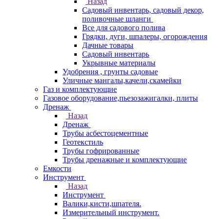
Назад
Садовый инвентарь, садовый декор,
поливочные шланги
Все для садового полива
Грядки, дуги, шпалеры, огорождения
Дачные товары
Садовый инвентарь
Укрывные материалы
Удобрения , грунты садовые
Уличные мангалы,качели,скамейки
Газ и комплектующие
Газовое оборудование,пьезозажигалки, плиты
Дренаж
Назад
Дренаж
Трубы асбестоцементные
Геотекстиль
Трубы гофрированные
Трубы дренажные и комплектующие
Емкости
Инструмент
Назад
Инструмент
Валики,кисти,шпателя.
Измерительный инструмент.