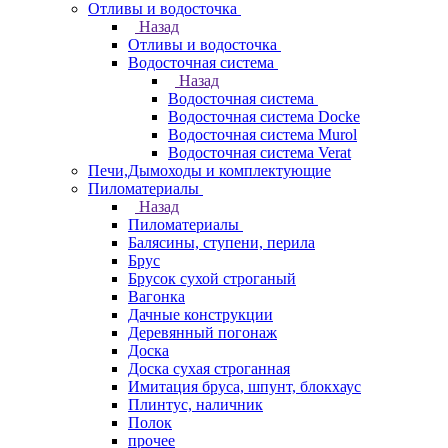
Отливы и водосточка
Назад
Отливы и водосточка
Водосточная система
Назад
Водосточная система
Водосточная система Docke
Водосточная система Murol
Водосточная система Verat
Печи,Дымоходы и комплектующие
Пиломатериалы
Назад
Пиломатериалы
Балясины, ступени, перила
Брус
Брусок сухой строганый
Вагонка
Дачные конструкции
Деревянный погонаж
Доска
Доска сухая строганная
Имитация бруса, шпунт, блокхаус
Плинтус, наличник
Полок
прочее