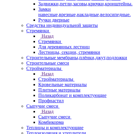
Задвижки,петли,засовы,крючки,кронштейны.
Замки
навесные,врезные,накладные,велосипедные.
Ручки дверные
Средства индивидуальной защиты
Стремянки
Назад
Стремянки
Для деревянных лестниц
Лестницы, секции, стремянки
Строительные мембраны,плёнки,джут,подложки
Строительные смеси
Стройматериалы
Назад
Стройматериалы
Кровельные материалы
Плитные материалы
Поликарбонат и комплектующие
Профнастил
Сыпучие смеси
Назад
Сыпучие смеси
Комбикорма
Теплицы и комплектующие
Теплоизоляция и утеплители