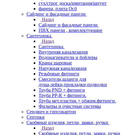
сух/строг доска/имитация/шпунт
фанера, плита Осб
Сайдинг и фасадные панели
Назад
Сайдинг и фасадные панели
ПВХ панели , комплектующие
Сантехника
Назад
Сантехника
Внутреняя канализация
Водонагреватели и бойлеры
Краны шаровые
Наружная канализация
Резьбовые фитинги
Смесители,шланги для
душа,лейки,прокладки,подводки
Труба PND + фитинги
Труба PP-R + фитинги.
Труба мет.пластик + обжим.фитинги.
Фильтры и очистные системы
Сендвич и гипсокартон
Септики
Скобяные изделия, петли, замки, ручки
Назад
Скобяные изделия, петли, замки, ручки