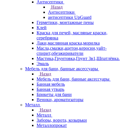
Антисептики
Назад
Антисептики
антисептики UpGuard
Герметики, монтажные пены
Клей
Краска для печей, масляные краски,
серебрянка
Лаки,маслянная краска,морилка
Масла,смазки,ацетон,керосин,уайт-
спирит,обезжириватели
Мастика,Грунтовка,Грунт 3в1,Шпатлёвка.
Эмаль
Мебель для бани, банные аксессуары
Назад
Мебель для бани, банные аксессуары
Банная мебель
Банная утварь
Брикеты для бани
Веники, ароматизаторы
Металл
Назад
Металл
Заборы, ворота, козырьки
Металлопрокат