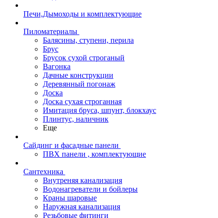
Печи,Дымоходы и комплектующие
Пиломатериалы
Балясины, ступени, перила
Брус
Брусок сухой строганый
Вагонка
Дачные конструкции
Деревянный погонаж
Доска
Доска сухая строганная
Имитация бруса, шпунт, блокхаус
Плинтус, наличник
Еще
Сайдинг и фасадные панели
ПВХ панели , комплектующие
Сантехника
Внутреняя канализация
Водонагреватели и бойлеры
Краны шаровые
Наружная канализация
Резьбовые фитинги