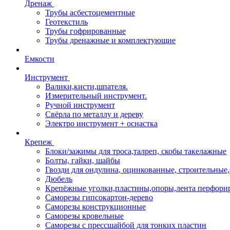
Дренаж
Трубы асбестоцементные
Геотекстиль
Трубы гофрированные
Трубы дренажные и комплектующие
Емкости
Инструмент
Валики,кисти,шпателя.
Измерительный инструмент.
Ручной инструмент
Свёрла по металлу и дереву
Электро инструмент + оснастка
Крепеж
Блоки/зажимы для троса,талреп, скобы такелажные
Болты, гайки, шайбы
Гвозди для ондулина, оцинкованные, строительны
Дюбель
Крепёжные уголки,пластины,опоры,лента перфори
Саморезы гипсокартон-дерево
Саморезы конструкционные
Саморезы кровельные
Саморезы с прессшайбой для тонких пластин