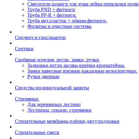
Смесители,шланги для душа,лейки,прокладки,подв
Труба PND + фитинги
Труба PP-R + фитинги.
Труба мет.пластик + обжим.фитинги.
Фильтры и очистные системы
Сендвич и гипсокартон
Септики
Скобяные изделия, петли, замки, ручки
Задвижки,петли,засовы,крючки,кронштейны.
Замки навесные,врезные,накладные,велосипедные.
Ручки дверные
Средства индивидуальной защиты
Стремянки
Для деревянных лестниц
Лестницы, секции, стремянки
Строительные мембраны,плёнки,джут,подложки
Строительные смеси