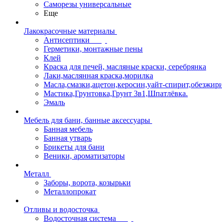
Саморезы универсальные
Еще
Лакокрасочные материалы
Антисептики
Герметики, монтажные пены
Клей
Краска для печей, масляные краски, серебрянка
Лаки,маслянная краска,морилка
Масла,смазки,ацетон,керосин,уайт-спирит,обезжир
Мастика,Грунтовка,Грунт 3в1,Шпатлёвка.
Эмаль
Мебель для бани, банные аксессуары
Банная мебель
Банная утварь
Брикеты для бани
Веники, ароматизаторы
Металл
Заборы, ворота, козырьки
Металлопрокат
Отливы и водосточка
Водосточная система