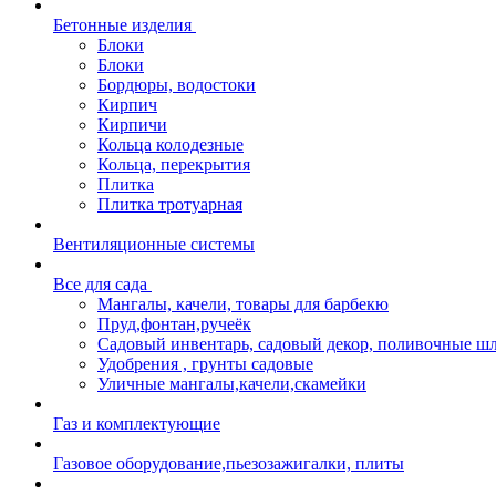
Бетонные изделия
Блоки
Блоки
Бордюры, водостоки
Кирпич
Кирпичи
Кольца колодезные
Кольца, перекрытия
Плитка
Плитка тротуарная
Вентиляционные системы
Все для сада
Мангалы, качели, товары для барбекю
Пруд,фонтан,ручеёк
Садовый инвентарь, садовый декор, поливочные ш
Удобрения , грунты садовые
Уличные мангалы,качели,скамейки
Газ и комплектующие
Газовое оборудование,пьезозажигалки, плиты