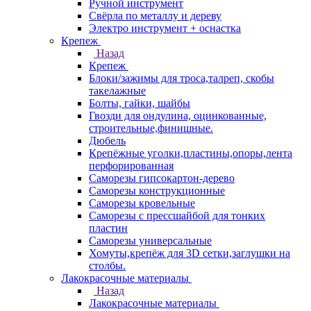
Ручной инструмент
Свёрла по металлу и дереву
Электро инструмент + оснастка
Крепеж
Назад
Крепеж
Блоки/зажимы для троса,талреп, скобы
такелажные
Болты, гайки, шайбы
Гвозди для ондулина, оцинкованные,
строительные,финишные.
Дюбель
Крепёжные уголки,пластины,опоры,лента
перфорированная
Саморезы гипсокартон-дерево
Саморезы конструкционные
Саморезы кровельные
Саморезы с прессшайбой для тонких
пластин
Саморезы универсальные
Хомуты,крепёж для 3D сетки,заглушки на
столбы.
Лакокрасочные материалы
Назад
Лакокрасочные материалы