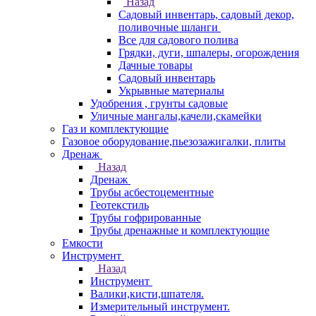
Назад
Садовый инвентарь, садовый декор,
поливочные шланги
Все для садового полива
Грядки, дуги, шпалеры, огорождения
Дачные товары
Садовый инвентарь
Укрывные материалы
Удобрения , грунты садовые
Уличные мангалы,качели,скамейки
Газ и комплектующие
Газовое оборудование,пьезозажигалки, плиты
Дренаж
Назад
Дренаж
Трубы асбестоцементные
Геотекстиль
Трубы гофрированные
Трубы дренажные и комплектующие
Емкости
Инструмент
Назад
Инструмент
Валики,кисти,шпателя.
Измерительный инструмент.