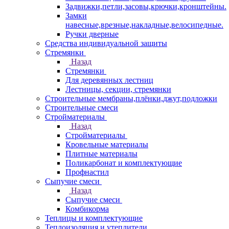
Задвижки,петли,засовы,крючки,кронштейны.
Замки
навесные,врезные,накладные,велосипедные.
Ручки дверные
Средства индивидуальной защиты
Стремянки
Назад
Стремянки
Для деревянных лестниц
Лестницы, секции, стремянки
Строительные мембраны,плёнки,джут,подложки
Строительные смеси
Стройматериалы
Назад
Стройматериалы
Кровельные материалы
Плитные материалы
Поликарбонат и комплектующие
Профнастил
Сыпучие смеси
Назад
Сыпучие смеси
Комбикорма
Теплицы и комплектующие
Теплоизоляция и утеплители