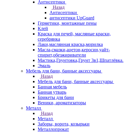
Антисептики
Назад
Антисептики
антисептики UpGuard
Герметики, монтажные пены
Клей
Краска для печей, масляные краски,
серебрянка
Лаки,маслянная краска,морилка
Масла,смазки,ацетон,керосин,уайт-
спирит,обезжириватели
Мастика,Грунтовка,Грунт 3в1,Шпатлёвка.
Эмаль
Мебель для бани, банные аксессуары
Назад
Мебель для бани, банные аксессуары
Банная мебель
Банная утварь
Брикеты для бани
Веники, ароматизаторы
Металл
Назад
Металл
Заборы, ворота, козырьки
Металлопрокат