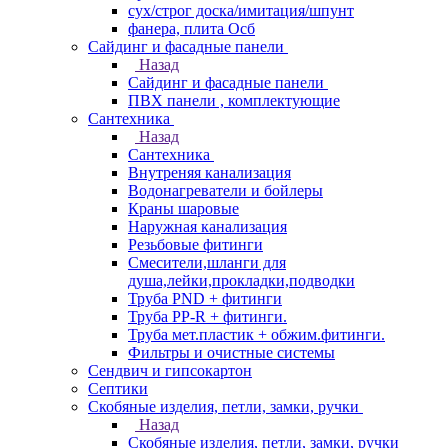
сух/строг доска/имитация/шпунт
фанера, плита Осб
Сайдинг и фасадные панели
Назад
Сайдинг и фасадные панели
ПВХ панели , комплектующие
Сантехника
Назад
Сантехника
Внутреняя канализация
Водонагреватели и бойлеры
Краны шаровые
Наружная канализация
Резьбовые фитинги
Смесители,шланги для
душа,лейки,прокладки,подводки
Труба PND + фитинги
Труба PP-R + фитинги.
Труба мет.пластик + обжим.фитинги.
Фильтры и очистные системы
Сендвич и гипсокартон
Септики
Скобяные изделия, петли, замки, ручки
Назад
Скобяные изделия, петли, замки, ручки