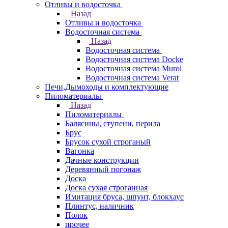
Отливы и водосточка
Назад
Отливы и водосточка
Водосточная система
Назад
Водосточная система
Водосточная система Docke
Водосточная система Murol
Водосточная система Verat
Печи,Дымоходы и комплектующие
Пиломатериалы
Назад
Пиломатериалы
Балясины, ступени, перила
Брус
Брусок сухой строганый
Вагонка
Дачные конструкции
Деревянный погонаж
Доска
Доска сухая строганная
Имитация бруса, шпунт, блокхаус
Плинтус, наличник
Полок
прочее