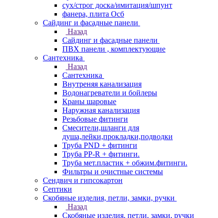
сух/строг доска/имитация/шпунт
фанера, плита Осб
Сайдинг и фасадные панели
Назад
Сайдинг и фасадные панели
ПВХ панели , комплектующие
Сантехника
Назад
Сантехника
Внутреняя канализация
Водонагреватели и бойлеры
Краны шаровые
Наружная канализация
Резьбовые фитинги
Смесители,шланги для
душа,лейки,прокладки,подводки
Труба PND + фитинги
Труба PP-R + фитинги.
Труба мет.пластик + обжим.фитинги.
Фильтры и очистные системы
Сендвич и гипсокартон
Септики
Скобяные изделия, петли, замки, ручки
Назад
Скобяные изделия, петли, замки, ручки