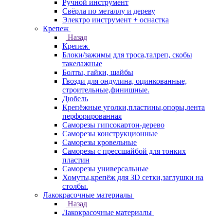
Ручной инструмент
Свёрла по металлу и дереву
Электро инструмент + оснастка
Крепеж
Назад
Крепеж
Блоки/зажимы для троса,талреп, скобы
такелажные
Болты, гайки, шайбы
Гвозди для ондулина, оцинкованные,
строительные,финишные.
Дюбель
Крепёжные уголки,пластины,опоры,лента
перфорированная
Саморезы гипсокартон-дерево
Саморезы конструкционные
Саморезы кровельные
Саморезы с прессшайбой для тонких
пластин
Саморезы универсальные
Хомуты,крепёж для 3D сетки,заглушки на
столбы.
Лакокрасочные материалы
Назад
Лакокрасочные материалы