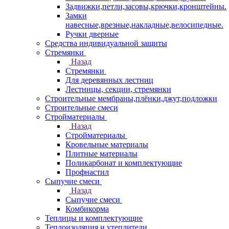
Задвижки,петли,засовы,крючки,кронштейны.
Замки
навесные,врезные,накладные,велосипедные.
Ручки дверные
Средства индивидуальной защиты
Стремянки
Назад
Стремянки
Для деревянных лестниц
Лестницы, секции, стремянки
Строительные мембраны,плёнки,джут,подложки
Строительные смеси
Стройматериалы
Назад
Стройматериалы
Кровельные материалы
Плитные материалы
Поликарбонат и комплектующие
Профнастил
Сыпучие смеси
Назад
Сыпучие смеси
Комбикорма
Теплицы и комплектующие
Теплоизоляция и утеплители