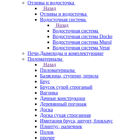
Отливы и водосточка
Назад
Отливы и водосточка
Водосточная система
Назад
Водосточная система
Водосточная система Docke
Водосточная система Murol
Водосточная система Verat
Печи,Дымоходы и комплектующие
Пиломатериалы
Назад
Пиломатериалы
Балясины, ступени, перила
Брус
Брусок сухой строганый
Вагонка
Дачные конструкции
Деревянный погонаж
Доска
Доска сухая строганная
Имитация бруса, шпунт, блокхаус
Плинтус, наличник
Полок
прочее