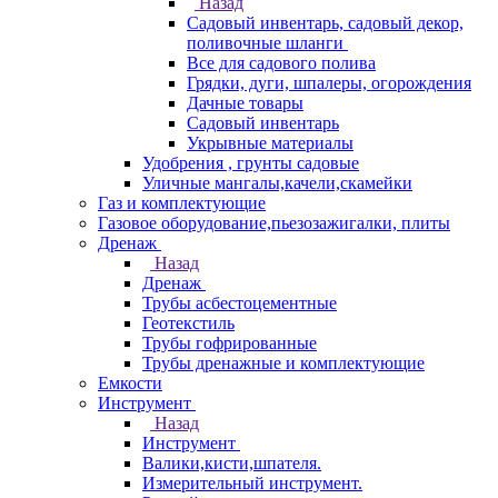
Назад
Садовый инвентарь, садовый декор,
поливочные шланги
Все для садового полива
Грядки, дуги, шпалеры, огорождения
Дачные товары
Садовый инвентарь
Укрывные материалы
Удобрения , грунты садовые
Уличные мангалы,качели,скамейки
Газ и комплектующие
Газовое оборудование,пьезозажигалки, плиты
Дренаж
Назад
Дренаж
Трубы асбестоцементные
Геотекстиль
Трубы гофрированные
Трубы дренажные и комплектующие
Емкости
Инструмент
Назад
Инструмент
Валики,кисти,шпателя.
Измерительный инструмент.