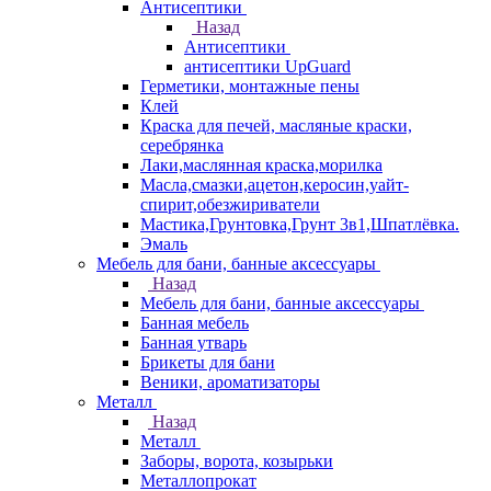
Антисептики
Назад
Антисептики
антисептики UpGuard
Герметики, монтажные пены
Клей
Краска для печей, масляные краски,
серебрянка
Лаки,маслянная краска,морилка
Масла,смазки,ацетон,керосин,уайт-
спирит,обезжириватели
Мастика,Грунтовка,Грунт 3в1,Шпатлёвка.
Эмаль
Мебель для бани, банные аксессуары
Назад
Мебель для бани, банные аксессуары
Банная мебель
Банная утварь
Брикеты для бани
Веники, ароматизаторы
Металл
Назад
Металл
Заборы, ворота, козырьки
Металлопрокат