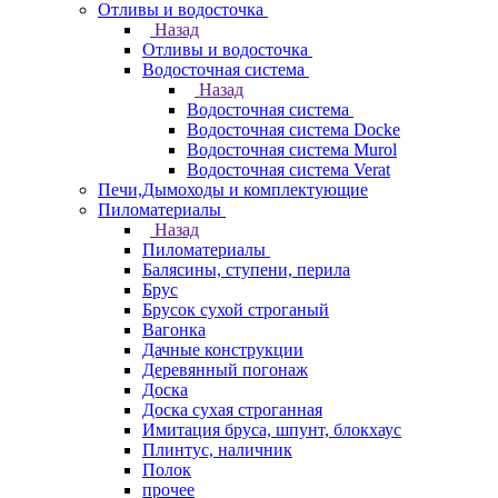
Отливы и водосточка
Назад
Отливы и водосточка
Водосточная система
Назад
Водосточная система
Водосточная система Docke
Водосточная система Murol
Водосточная система Verat
Печи,Дымоходы и комплектующие
Пиломатериалы
Назад
Пиломатериалы
Балясины, ступени, перила
Брус
Брусок сухой строганый
Вагонка
Дачные конструкции
Деревянный погонаж
Доска
Доска сухая строганная
Имитация бруса, шпунт, блокхаус
Плинтус, наличник
Полок
прочее