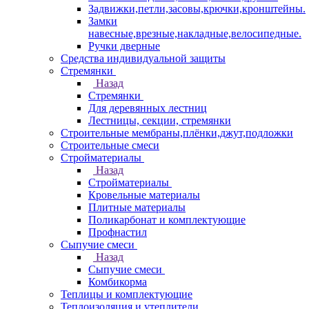
Задвижки,петли,засовы,крючки,кронштейны.
Замки
навесные,врезные,накладные,велосипедные.
Ручки дверные
Средства индивидуальной защиты
Стремянки
Назад
Стремянки
Для деревянных лестниц
Лестницы, секции, стремянки
Строительные мембраны,плёнки,джут,подложки
Строительные смеси
Стройматериалы
Назад
Стройматериалы
Кровельные материалы
Плитные материалы
Поликарбонат и комплектующие
Профнастил
Сыпучие смеси
Назад
Сыпучие смеси
Комбикорма
Теплицы и комплектующие
Теплоизоляция и утеплители