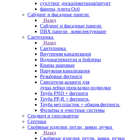
сух/строг доска/имитация/шпунт
фанера, плита Осб
Сайдинг и фасадные панели
Назад
Сайдинг и фасадные панели
ПВХ панели , комплектующие
Сантехника
Назад
Сантехника
Внутреняя канализация
Водонагреватели и бойлеры
Краны шаровые
Наружная канализация
Резьбовые фитинги
Смесители,шланги для
душа,лейки,прокладки,подводки
Труба PND + фитинги
Труба PP-R + фитинги.
Труба мет.пластик + обжим.фитинги.
Фильтры и очистные системы
Сендвич и гипсокартон
Септики
Скобяные изделия, петли, замки, ручки
Назад
Скобяные изделия, петли, замки, ручки