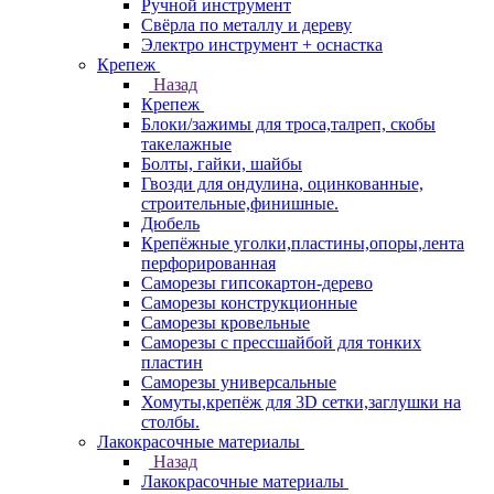
Ручной инструмент
Свёрла по металлу и дереву
Электро инструмент + оснастка
Крепеж
Назад
Крепеж
Блоки/зажимы для троса,талреп, скобы
такелажные
Болты, гайки, шайбы
Гвозди для ондулина, оцинкованные,
строительные,финишные.
Дюбель
Крепёжные уголки,пластины,опоры,лента
перфорированная
Саморезы гипсокартон-дерево
Саморезы конструкционные
Саморезы кровельные
Саморезы с прессшайбой для тонких
пластин
Саморезы универсальные
Хомуты,крепёж для 3D сетки,заглушки на
столбы.
Лакокрасочные материалы
Назад
Лакокрасочные материалы