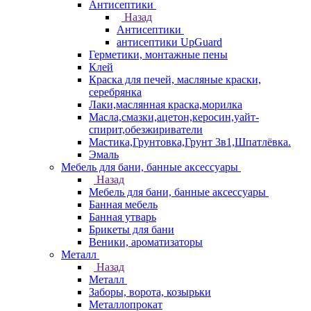
Антисептики
Назад
Антисептики
антисептики UpGuard
Герметики, монтажные пены
Клей
Краска для печей, масляные краски,
серебрянка
Лаки,маслянная краска,морилка
Масла,смазки,ацетон,керосин,уайт-
спирит,обезжириватели
Мастика,Грунтовка,Грунт 3в1,Шпатлёвка.
Эмаль
Мебель для бани, банные аксессуары
Назад
Мебель для бани, банные аксессуары
Банная мебель
Банная утварь
Брикеты для бани
Веники, ароматизаторы
Металл
Назад
Металл
Заборы, ворота, козырьки
Металлопрокат