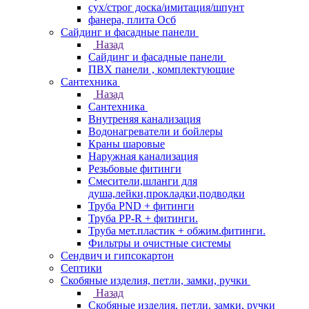
сух/строг доска/имитация/шпунт
фанера, плита Осб
Сайдинг и фасадные панели
Назад
Сайдинг и фасадные панели
ПВХ панели , комплектующие
Сантехника
Назад
Сантехника
Внутреняя канализация
Водонагреватели и бойлеры
Краны шаровые
Наружная канализация
Резьбовые фитинги
Смесители,шланги для
душа,лейки,прокладки,подводки
Труба PND + фитинги
Труба PP-R + фитинги.
Труба мет.пластик + обжим.фитинги.
Фильтры и очистные системы
Сендвич и гипсокартон
Септики
Скобяные изделия, петли, замки, ручки
Назад
Скобяные изделия, петли, замки, ручки