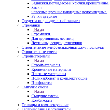
Задвижки,петли,засовы,крючки,кронштейны.
Замки
навесные,врезные,накладные,велосипедные.
Ручки дверные
Средства индивидуальной защиты
Стремянки
Назад
Стремянки
Для деревянных лестниц
Лестницы, секции, стремянки
Строительные мембраны,плёнки,джут,подложки
Строительные смеси
Стройматериалы
Назад
Стройматериалы
Кровельные материалы
Плитные материалы
Поликарбонат и комплектующие
Профнастил
Сыпучие смеси
Назад
Сыпучие смеси
Комбикорма
Теплицы и комплектующие
Теплоизоляция и утеплители