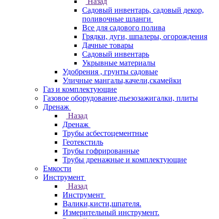
Назад
Садовый инвентарь, садовый декор,
поливочные шланги
Все для садового полива
Грядки, дуги, шпалеры, огорождения
Дачные товары
Садовый инвентарь
Укрывные материалы
Удобрения , грунты садовые
Уличные мангалы,качели,скамейки
Газ и комплектующие
Газовое оборудование,пьезозажигалки, плиты
Дренаж
Назад
Дренаж
Трубы асбестоцементные
Геотекстиль
Трубы гофрированные
Трубы дренажные и комплектующие
Емкости
Инструмент
Назад
Инструмент
Валики,кисти,шпателя.
Измерительный инструмент.