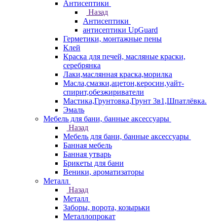
Антисептики
Назад
Антисептики
антисептики UpGuard
Герметики, монтажные пены
Клей
Краска для печей, масляные краски,
серебрянка
Лаки,маслянная краска,морилка
Масла,смазки,ацетон,керосин,уайт-
спирит,обезжириватели
Мастика,Грунтовка,Грунт 3в1,Шпатлёвка.
Эмаль
Мебель для бани, банные аксессуары
Назад
Мебель для бани, банные аксессуары
Банная мебель
Банная утварь
Брикеты для бани
Веники, ароматизаторы
Металл
Назад
Металл
Заборы, ворота, козырьки
Металлопрокат