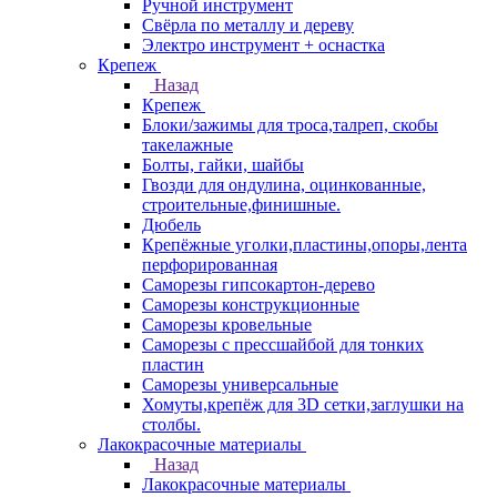
Ручной инструмент
Свёрла по металлу и дереву
Электро инструмент + оснастка
Крепеж
Назад
Крепеж
Блоки/зажимы для троса,талреп, скобы
такелажные
Болты, гайки, шайбы
Гвозди для ондулина, оцинкованные,
строительные,финишные.
Дюбель
Крепёжные уголки,пластины,опоры,лента
перфорированная
Саморезы гипсокартон-дерево
Саморезы конструкционные
Саморезы кровельные
Саморезы с прессшайбой для тонких
пластин
Саморезы универсальные
Хомуты,крепёж для 3D сетки,заглушки на
столбы.
Лакокрасочные материалы
Назад
Лакокрасочные материалы