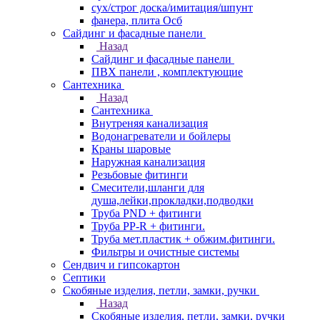
сух/строг доска/имитация/шпунт
фанера, плита Осб
Сайдинг и фасадные панели
Назад
Сайдинг и фасадные панели
ПВХ панели , комплектующие
Сантехника
Назад
Сантехника
Внутреняя канализация
Водонагреватели и бойлеры
Краны шаровые
Наружная канализация
Резьбовые фитинги
Смесители,шланги для
душа,лейки,прокладки,подводки
Труба PND + фитинги
Труба PP-R + фитинги.
Труба мет.пластик + обжим.фитинги.
Фильтры и очистные системы
Сендвич и гипсокартон
Септики
Скобяные изделия, петли, замки, ручки
Назад
Скобяные изделия, петли, замки, ручки