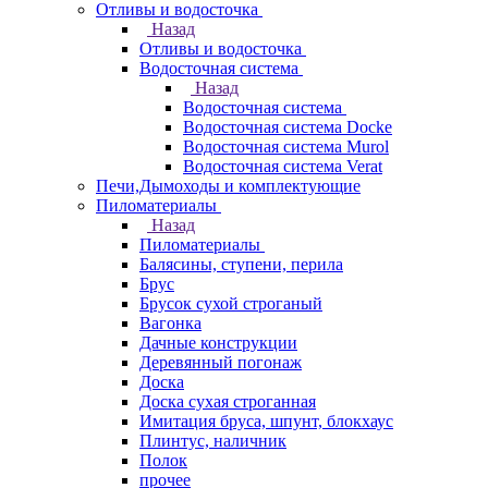
Отливы и водосточка
Назад
Отливы и водосточка
Водосточная система
Назад
Водосточная система
Водосточная система Docke
Водосточная система Murol
Водосточная система Verat
Печи,Дымоходы и комплектующие
Пиломатериалы
Назад
Пиломатериалы
Балясины, ступени, перила
Брус
Брусок сухой строганый
Вагонка
Дачные конструкции
Деревянный погонаж
Доска
Доска сухая строганная
Имитация бруса, шпунт, блокхаус
Плинтус, наличник
Полок
прочее