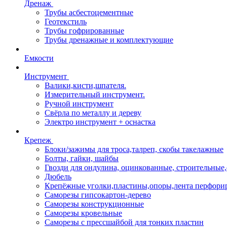
Дренаж
Трубы асбестоцементные
Геотекстиль
Трубы гофрированные
Трубы дренажные и комплектующие
Емкости
Инструмент
Валики,кисти,шпателя.
Измерительный инструмент.
Ручной инструмент
Свёрла по металлу и дереву
Электро инструмент + оснастка
Крепеж
Блоки/зажимы для троса,талреп, скобы такелажные
Болты, гайки, шайбы
Гвозди для ондулина, оцинкованные, строительны
Дюбель
Крепёжные уголки,пластины,опоры,лента перфори
Саморезы гипсокартон-дерево
Саморезы конструкционные
Саморезы кровельные
Саморезы с прессшайбой для тонких пластин