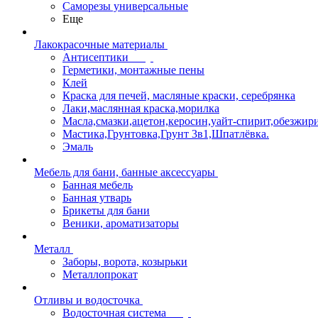
Саморезы универсальные
Еще
Лакокрасочные материалы
Антисептики
Герметики, монтажные пены
Клей
Краска для печей, масляные краски, серебрянка
Лаки,маслянная краска,морилка
Масла,смазки,ацетон,керосин,уайт-спирит,обезжир
Мастика,Грунтовка,Грунт 3в1,Шпатлёвка.
Эмаль
Мебель для бани, банные аксессуары
Банная мебель
Банная утварь
Брикеты для бани
Веники, ароматизаторы
Металл
Заборы, ворота, козырьки
Металлопрокат
Отливы и водосточка
Водосточная система