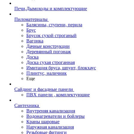
Печи,Дымоходы и комплектующие
Пиломатериалы
Балясины, ступени, перила
Брус
Брусок сухой строганый
Вагонка
Дачные конструкции
Деревянный погонаж
Доска
Доска сухая строганная
Имитация бруса, шпунт, блокхаус
Плинтус, наличник
Еще
Сайдинг и фасадные панели
ПВХ панели , комплектующие
Сантехника
Внутреняя канализация
Водонагреватели и бойлеры
Краны шаровые
Наружная канализация
Резьбовые фитинги