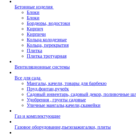
Бетонные изделия
Блоки
Блоки
Бордюры, водостоки
Кирпич
Кирпичи
Кольца колодезные
Кольца, перекрытия
Плитка
Плитка тротуарная
Вентиляционные системы
Все для сада
Мангалы, качели, товары для барбекю
Пруд,фонтан,ручеёк
Садовый инвентарь, садовый декор, поливочные ш
Удобрения , грунты садовые
Уличные мангалы,качели,скамейки
Газ и комплектующие
Газовое оборудование,пьезозажигалки, плиты