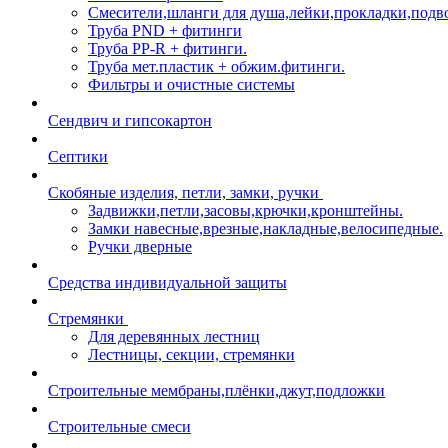
Смесители,шланги для душа,лейки,прокладки,подв
Труба PND + фитинги
Труба PP-R + фитинги.
Труба мет.пластик + обжим.фитинги.
Фильтры и очистные системы
Сендвич и гипсокартон
Септики
Скобяные изделия, петли, замки, ручки
Задвижки,петли,засовы,крючки,кронштейны.
Замки навесные,врезные,накладные,велосипедные.
Ручки дверные
Средства индивидуальной защиты
Стремянки
Для деревянных лестниц
Лестницы, секции, стремянки
Строительные мембраны,плёнки,джут,подложки
Строительные смеси