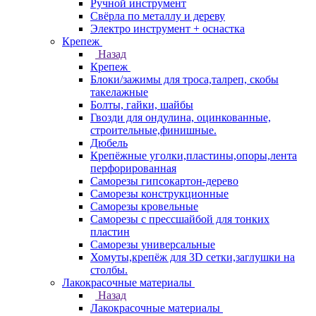
Ручной инструмент
Свёрла по металлу и дереву
Электро инструмент + оснастка
Крепеж
Назад
Крепеж
Блоки/зажимы для троса,талреп, скобы
такелажные
Болты, гайки, шайбы
Гвозди для ондулина, оцинкованные,
строительные,финишные.
Дюбель
Крепёжные уголки,пластины,опоры,лента
перфорированная
Саморезы гипсокартон-дерево
Саморезы конструкционные
Саморезы кровельные
Саморезы с прессшайбой для тонких
пластин
Саморезы универсальные
Хомуты,крепёж для 3D сетки,заглушки на
столбы.
Лакокрасочные материалы
Назад
Лакокрасочные материалы