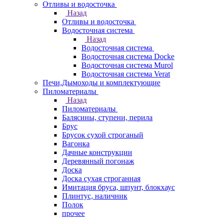
Отливы и водосточка
Назад
Отливы и водосточка
Водосточная система
Назад
Водосточная система
Водосточная система Docke
Водосточная система Murol
Водосточная система Verat
Печи,Дымоходы и комплектующие
Пиломатериалы
Назад
Пиломатериалы
Балясины, ступени, перила
Брус
Брусок сухой строганый
Вагонка
Дачные конструкции
Деревянный погонаж
Доска
Доска сухая строганная
Имитация бруса, шпунт, блокхаус
Плинтус, наличник
Полок
прочее