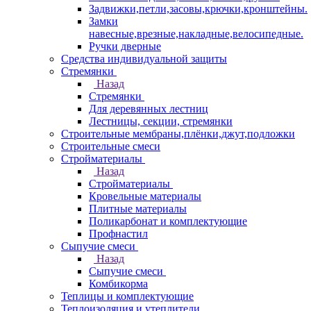
Задвижки,петли,засовы,крючки,кронштейны.
Замки
навесные,врезные,накладные,велосипедные.
Ручки дверные
Средства индивидуальной защиты
Стремянки
Назад
Стремянки
Для деревянных лестниц
Лестницы, секции, стремянки
Строительные мембраны,плёнки,джут,подложки
Строительные смеси
Стройматериалы
Назад
Стройматериалы
Кровельные материалы
Плитные материалы
Поликарбонат и комплектующие
Профнастил
Сыпучие смеси
Назад
Сыпучие смеси
Комбикорма
Теплицы и комплектующие
Теплоизоляция и утеплители