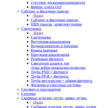
сух/строг доска/имитация/шпунт
фанера, плита Осб
Сайдинг и фасадные панели
Назад
Сайдинг и фасадные панели
ПВХ панели , комплектующие
Сантехника
Назад
Сантехника
Внутреняя канализация
Водонагреватели и бойлеры
Краны шаровые
Наружная канализация
Резьбовые фитинги
Смесители,шланги для
душа,лейки,прокладки,подводки
Труба PND + фитинги
Труба PP-R + фитинги.
Труба мет.пластик + обжим.фитинги.
Фильтры и очистные системы
Сендвич и гипсокартон
Септики
Скобяные изделия, петли, замки, ручки
Назад
Скобяные изделия, петли, замки, ручки