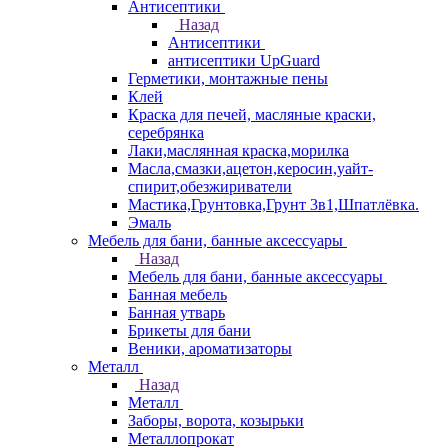
Антисептики
Назад
Антисептики
антисептики UpGuard
Герметики, монтажные пены
Клей
Краска для печей, масляные краски,
серебрянка
Лаки,маслянная краска,морилка
Масла,смазки,ацетон,керосин,уайт-
спирит,обезжириватели
Мастика,Грунтовка,Грунт 3в1,Шпатлёвка.
Эмаль
Мебель для бани, банные аксессуары
Назад
Мебель для бани, банные аксессуары
Банная мебель
Банная утварь
Брикеты для бани
Веники, ароматизаторы
Металл
Назад
Металл
Заборы, ворота, козырьки
Металлопрокат