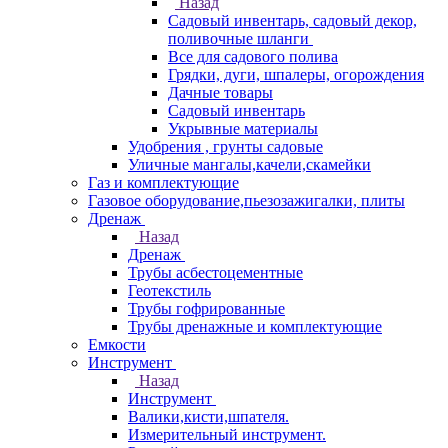
Назад
Садовый инвентарь, садовый декор,
поливочные шланги
Все для садового полива
Грядки, дуги, шпалеры, огорождения
Дачные товары
Садовый инвентарь
Укрывные материалы
Удобрения , грунты садовые
Уличные мангалы,качели,скамейки
Газ и комплектующие
Газовое оборудование,пьезозажигалки, плиты
Дренаж
Назад
Дренаж
Трубы асбестоцементные
Геотекстиль
Трубы гофрированные
Трубы дренажные и комплектующие
Емкости
Инструмент
Назад
Инструмент
Валики,кисти,шпателя.
Измерительный инструмент.