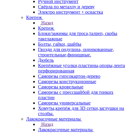
Ручной инструмент
Свёрла по металлу и дереву
Электро инструмент + оснастка
Крепеж
Назад
Крепеж
Блоки/зажимы для троса,талреп, скобы
такелажные
Болты, гайки, шайбы
Гвозди для ондулина, оцинкованные,
строительные,финишные.
Дюбель
Крепёжные уголки,пластины,опоры,лента
перфорированная
Саморезы гипсокартон-дерево
Саморезы конструкционные
Саморезы кровельные
Саморезы с прессшайбой для тонких
пластин
Саморезы универсальные
Хомуты,крепёж для 3D сетки,заглушки на
столбы.
Лакокрасочные материалы
Назад
Лакокрасочные материалы