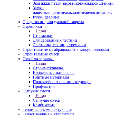
Задвижки,петли,засовы,крючки,кронштейны.
Замки
навесные,врезные,накладные,велосипедные.
Ручки дверные
Средства индивидуальной защиты
Стремянки
Назад
Стремянки
Для деревянных лестниц
Лестницы, секции, стремянки
Строительные мембраны,плёнки,джут,подложки
Строительные смеси
Стройматериалы
Назад
Стройматериалы
Кровельные материалы
Плитные материалы
Поликарбонат и комплектующие
Профнастил
Сыпучие смеси
Назад
Сыпучие смеси
Комбикорма
Теплицы и комплектующие
Теплоизоляция и утеплители