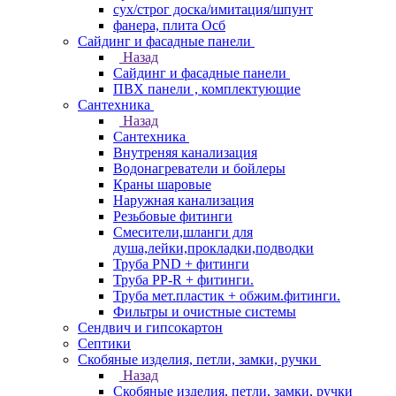
сух/строг доска/имитация/шпунт
фанера, плита Осб
Сайдинг и фасадные панели
Назад
Сайдинг и фасадные панели
ПВХ панели , комплектующие
Сантехника
Назад
Сантехника
Внутреняя канализация
Водонагреватели и бойлеры
Краны шаровые
Наружная канализация
Резьбовые фитинги
Смесители,шланги для
душа,лейки,прокладки,подводки
Труба PND + фитинги
Труба PP-R + фитинги.
Труба мет.пластик + обжим.фитинги.
Фильтры и очистные системы
Сендвич и гипсокартон
Септики
Скобяные изделия, петли, замки, ручки
Назад
Скобяные изделия, петли, замки, ручки