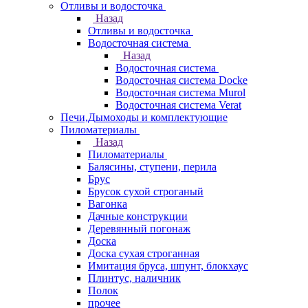
Отливы и водосточка
Назад
Отливы и водосточка
Водосточная система
Назад
Водосточная система
Водосточная система Docke
Водосточная система Murol
Водосточная система Verat
Печи,Дымоходы и комплектующие
Пиломатериалы
Назад
Пиломатериалы
Балясины, ступени, перила
Брус
Брусок сухой строганый
Вагонка
Дачные конструкции
Деревянный погонаж
Доска
Доска сухая строганная
Имитация бруса, шпунт, блокхаус
Плинтус, наличник
Полок
прочее