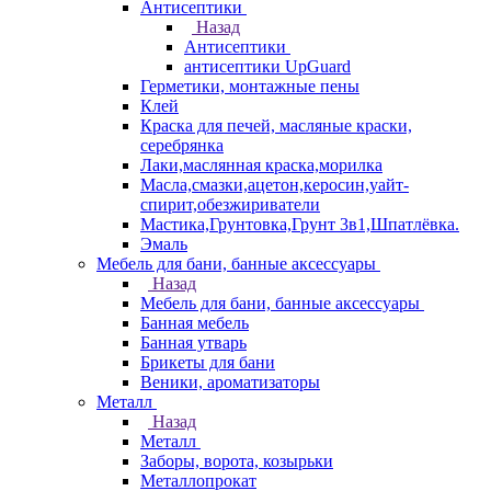
Антисептики
Назад
Антисептики
антисептики UpGuard
Герметики, монтажные пены
Клей
Краска для печей, масляные краски,
серебрянка
Лаки,маслянная краска,морилка
Масла,смазки,ацетон,керосин,уайт-
спирит,обезжириватели
Мастика,Грунтовка,Грунт 3в1,Шпатлёвка.
Эмаль
Мебель для бани, банные аксессуары
Назад
Мебель для бани, банные аксессуары
Банная мебель
Банная утварь
Брикеты для бани
Веники, ароматизаторы
Металл
Назад
Металл
Заборы, ворота, козырьки
Металлопрокат