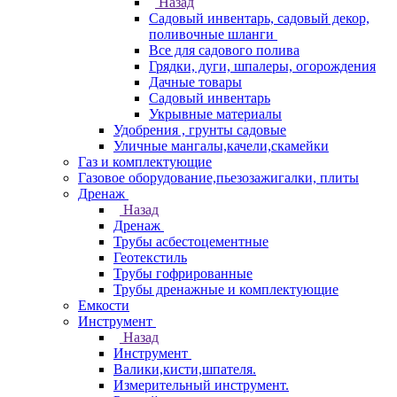
Назад
Садовый инвентарь, садовый декор,
поливочные шланги
Все для садового полива
Грядки, дуги, шпалеры, огорождения
Дачные товары
Садовый инвентарь
Укрывные материалы
Удобрения , грунты садовые
Уличные мангалы,качели,скамейки
Газ и комплектующие
Газовое оборудование,пьезозажигалки, плиты
Дренаж
Назад
Дренаж
Трубы асбестоцементные
Геотекстиль
Трубы гофрированные
Трубы дренажные и комплектующие
Емкости
Инструмент
Назад
Инструмент
Валики,кисти,шпателя.
Измерительный инструмент.