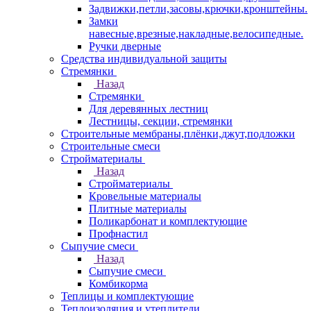
Задвижки,петли,засовы,крючки,кронштейны.
Замки
навесные,врезные,накладные,велосипедные.
Ручки дверные
Средства индивидуальной защиты
Стремянки
Назад
Стремянки
Для деревянных лестниц
Лестницы, секции, стремянки
Строительные мембраны,плёнки,джут,подложки
Строительные смеси
Стройматериалы
Назад
Стройматериалы
Кровельные материалы
Плитные материалы
Поликарбонат и комплектующие
Профнастил
Сыпучие смеси
Назад
Сыпучие смеси
Комбикорма
Теплицы и комплектующие
Теплоизоляция и утеплители