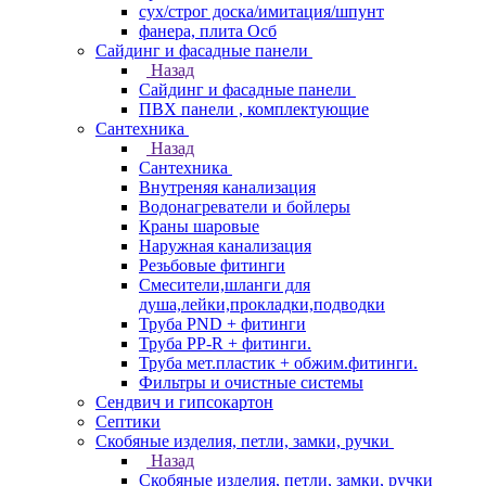
сух/строг доска/имитация/шпунт
фанера, плита Осб
Сайдинг и фасадные панели
Назад
Сайдинг и фасадные панели
ПВХ панели , комплектующие
Сантехника
Назад
Сантехника
Внутреняя канализация
Водонагреватели и бойлеры
Краны шаровые
Наружная канализация
Резьбовые фитинги
Смесители,шланги для
душа,лейки,прокладки,подводки
Труба PND + фитинги
Труба PP-R + фитинги.
Труба мет.пластик + обжим.фитинги.
Фильтры и очистные системы
Сендвич и гипсокартон
Септики
Скобяные изделия, петли, замки, ручки
Назад
Скобяные изделия, петли, замки, ручки