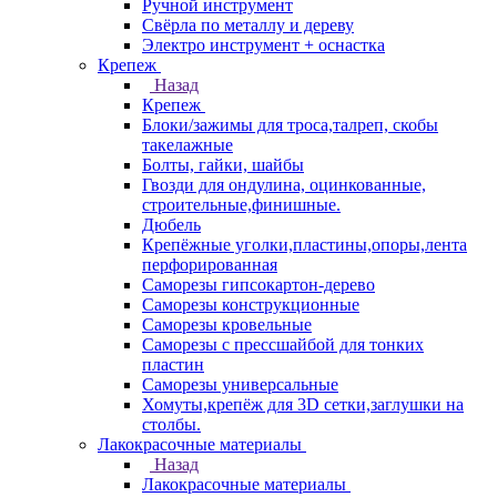
Ручной инструмент
Свёрла по металлу и дереву
Электро инструмент + оснастка
Крепеж
Назад
Крепеж
Блоки/зажимы для троса,талреп, скобы
такелажные
Болты, гайки, шайбы
Гвозди для ондулина, оцинкованные,
строительные,финишные.
Дюбель
Крепёжные уголки,пластины,опоры,лента
перфорированная
Саморезы гипсокартон-дерево
Саморезы конструкционные
Саморезы кровельные
Саморезы с прессшайбой для тонких
пластин
Саморезы универсальные
Хомуты,крепёж для 3D сетки,заглушки на
столбы.
Лакокрасочные материалы
Назад
Лакокрасочные материалы