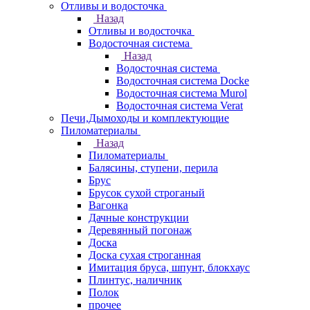
Отливы и водосточка
Назад
Отливы и водосточка
Водосточная система
Назад
Водосточная система
Водосточная система Docke
Водосточная система Murol
Водосточная система Verat
Печи,Дымоходы и комплектующие
Пиломатериалы
Назад
Пиломатериалы
Балясины, ступени, перила
Брус
Брусок сухой строганый
Вагонка
Дачные конструкции
Деревянный погонаж
Доска
Доска сухая строганная
Имитация бруса, шпунт, блокхаус
Плинтус, наличник
Полок
прочее