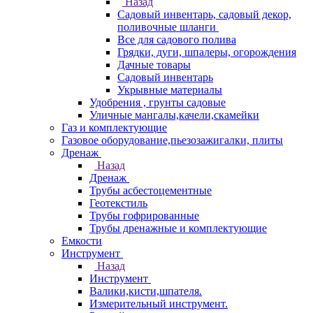
Назад
Садовый инвентарь, садовый декор,
поливочные шланги
Все для садового полива
Грядки, дуги, шпалеры, огорождения
Дачные товары
Садовый инвентарь
Укрывные материалы
Удобрения , грунты садовые
Уличные мангалы,качели,скамейки
Газ и комплектующие
Газовое оборудование,пьезозажигалки, плиты
Дренаж
Назад
Дренаж
Трубы асбестоцементные
Геотекстиль
Трубы гофрированные
Трубы дренажные и комплектующие
Емкости
Инструмент
Назад
Инструмент
Валики,кисти,шпателя.
Измерительный инструмент.