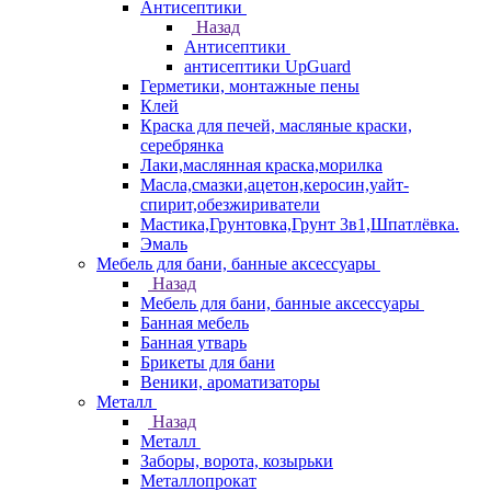
Антисептики
Назад
Антисептики
антисептики UpGuard
Герметики, монтажные пены
Клей
Краска для печей, масляные краски,
серебрянка
Лаки,маслянная краска,морилка
Масла,смазки,ацетон,керосин,уайт-
спирит,обезжириватели
Мастика,Грунтовка,Грунт 3в1,Шпатлёвка.
Эмаль
Мебель для бани, банные аксессуары
Назад
Мебель для бани, банные аксессуары
Банная мебель
Банная утварь
Брикеты для бани
Веники, ароматизаторы
Металл
Назад
Металл
Заборы, ворота, козырьки
Металлопрокат