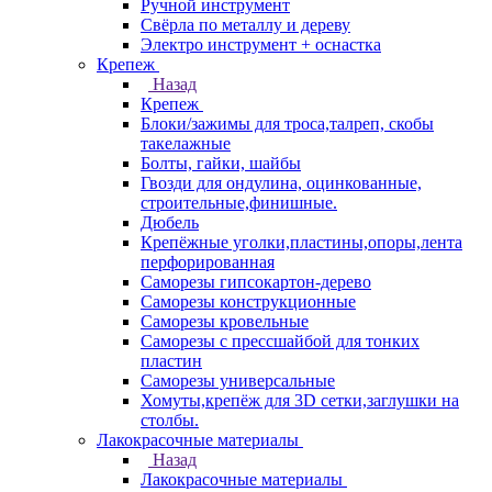
Ручной инструмент
Свёрла по металлу и дереву
Электро инструмент + оснастка
Крепеж
Назад
Крепеж
Блоки/зажимы для троса,талреп, скобы
такелажные
Болты, гайки, шайбы
Гвозди для ондулина, оцинкованные,
строительные,финишные.
Дюбель
Крепёжные уголки,пластины,опоры,лента
перфорированная
Саморезы гипсокартон-дерево
Саморезы конструкционные
Саморезы кровельные
Саморезы с прессшайбой для тонких
пластин
Саморезы универсальные
Хомуты,крепёж для 3D сетки,заглушки на
столбы.
Лакокрасочные материалы
Назад
Лакокрасочные материалы