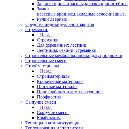
Задвижки,петли,засовы,крючки,кронштейны.
Замки
навесные,врезные,накладные,велосипедные.
Ручки дверные
Средства индивидуальной защиты
Стремянки
Назад
Стремянки
Для деревянных лестниц
Лестницы, секции, стремянки
Строительные мембраны,плёнки,джут,подложки
Строительные смеси
Стройматериалы
Назад
Стройматериалы
Кровельные материалы
Плитные материалы
Поликарбонат и комплектующие
Профнастил
Сыпучие смеси
Назад
Сыпучие смеси
Комбикорма
Теплицы и комплектующие
Теплоизоляция и утеплители