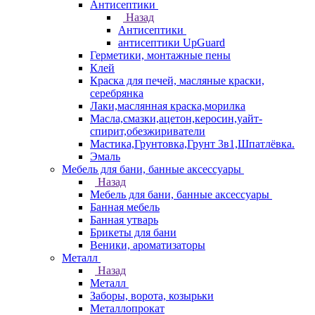
Антисептики
Назад
Антисептики
антисептики UpGuard
Герметики, монтажные пены
Клей
Краска для печей, масляные краски,
серебрянка
Лаки,маслянная краска,морилка
Масла,смазки,ацетон,керосин,уайт-
спирит,обезжириватели
Мастика,Грунтовка,Грунт 3в1,Шпатлёвка.
Эмаль
Мебель для бани, банные аксессуары
Назад
Мебель для бани, банные аксессуары
Банная мебель
Банная утварь
Брикеты для бани
Веники, ароматизаторы
Металл
Назад
Металл
Заборы, ворота, козырьки
Металлопрокат