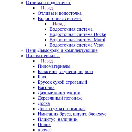
Отливы и водосточка
Назад
Отливы и водосточка
Водосточная система
Назад
Водосточная система
Водосточная система Docke
Водосточная система Murol
Водосточная система Verat
Печи,Дымоходы и комплектующие
Пиломатериалы
Назад
Пиломатериалы
Балясины, ступени, перила
Брус
Брусок сухой строганый
Вагонка
Дачные конструкции
Деревянный погонаж
Доска
Доска сухая строганная
Имитация бруса, шпунт, блокхаус
Плинтус, наличник
Полок
прочее