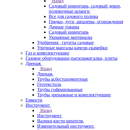
Назад
Садовый инвентарь, садовый декор,
поливочные шланги
Все для садового полива
Грядки, дуги, шпалеры, огорождения
Дачные товары
Садовый инвентарь
Укрывные материалы
Удобрения , грунты садовые
Уличные мангалы,качели,скамейки
Газ и комплектующие
Газовое оборудование,пьезозажигалки, плиты
Дренаж
Назад
Дренаж
Трубы асбестоцементные
Геотекстиль
Трубы гофрированные
Трубы дренажные и комплектующие
Емкости
Инструмент
Назад
Инструмент
Валики,кисти,шпателя.
Измерительный инструмент.