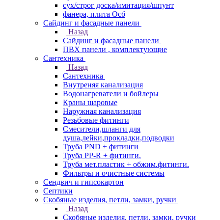
сух/строг доска/имитация/шпунт
фанера, плита Осб
Сайдинг и фасадные панели
Назад
Сайдинг и фасадные панели
ПВХ панели , комплектующие
Сантехника
Назад
Сантехника
Внутреняя канализация
Водонагреватели и бойлеры
Краны шаровые
Наружная канализация
Резьбовые фитинги
Смесители,шланги для
душа,лейки,прокладки,подводки
Труба PND + фитинги
Труба PP-R + фитинги.
Труба мет.пластик + обжим.фитинги.
Фильтры и очистные системы
Сендвич и гипсокартон
Септики
Скобяные изделия, петли, замки, ручки
Назад
Скобяные изделия, петли, замки, ручки