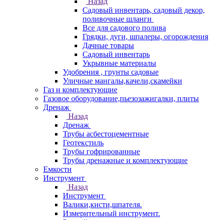
Назад
Садовый инвентарь, садовый декор,
поливочные шланги
Все для садового полива
Грядки, дуги, шпалеры, огорождения
Дачные товары
Садовый инвентарь
Укрывные материалы
Удобрения , грунты садовые
Уличные мангалы,качели,скамейки
Газ и комплектующие
Газовое оборудование,пьезозажигалки, плиты
Дренаж
Назад
Дренаж
Трубы асбестоцементные
Геотекстиль
Трубы гофрированные
Трубы дренажные и комплектующие
Емкости
Инструмент
Назад
Инструмент
Валики,кисти,шпателя.
Измерительный инструмент.