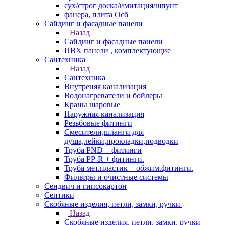
сух/строг доска/имитация/шпунт
фанера, плита Осб
Сайдинг и фасадные панели
Назад
Сайдинг и фасадные панели
ПВХ панели , комплектующие
Сантехника
Назад
Сантехника
Внутреняя канализация
Водонагреватели и бойлеры
Краны шаровые
Наружная канализация
Резьбовые фитинги
Смесители,шланги для
душа,лейки,прокладки,подводки
Труба PND + фитинги
Труба PP-R + фитинги.
Труба мет.пластик + обжим.фитинги.
Фильтры и очистные системы
Сендвич и гипсокартон
Септики
Скобяные изделия, петли, замки, ручки
Назад
Скобяные изделия, петли, замки, ручки