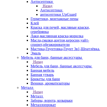
Антисептики
Назад
Антисептики
антисептики UpGuard
Герметики, монтажные пены
Клей
Краска для печей, масляные краски,
серебрянка
Лаки,маслянная краска,морилка
Масла,смазки,ацетон,керосин,уайт-
спирит,обезжириватели
Мастика,Грунтовка,Грунт 3в1,Шпатлёвка.
Эмаль
Мебель для бани, банные аксессуары
Назад
Мебель для бани, банные аксессуары
Банная мебель
Банная утварь
Брикеты для бани
Веники, ароматизаторы
Металл
Назад
Металл
Заборы, ворота, козырьки
Металлопрокат