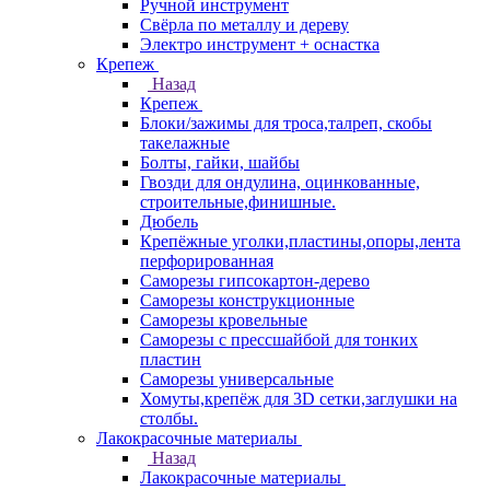
Ручной инструмент
Свёрла по металлу и дереву
Электро инструмент + оснастка
Крепеж
Назад
Крепеж
Блоки/зажимы для троса,талреп, скобы
такелажные
Болты, гайки, шайбы
Гвозди для ондулина, оцинкованные,
строительные,финишные.
Дюбель
Крепёжные уголки,пластины,опоры,лента
перфорированная
Саморезы гипсокартон-дерево
Саморезы конструкционные
Саморезы кровельные
Саморезы с прессшайбой для тонких
пластин
Саморезы универсальные
Хомуты,крепёж для 3D сетки,заглушки на
столбы.
Лакокрасочные материалы
Назад
Лакокрасочные материалы