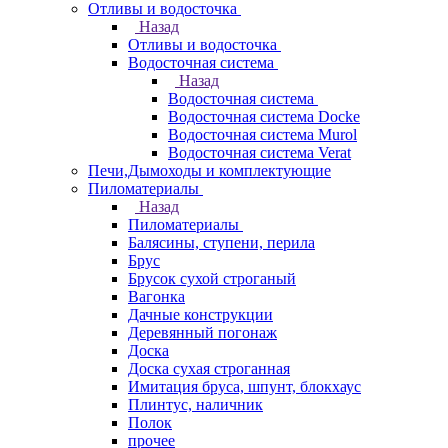
Отливы и водосточка
Назад
Отливы и водосточка
Водосточная система
Назад
Водосточная система
Водосточная система Docke
Водосточная система Murol
Водосточная система Verat
Печи,Дымоходы и комплектующие
Пиломатериалы
Назад
Пиломатериалы
Балясины, ступени, перила
Брус
Брусок сухой строганый
Вагонка
Дачные конструкции
Деревянный погонаж
Доска
Доска сухая строганная
Имитация бруса, шпунт, блокхаус
Плинтус, наличник
Полок
прочее