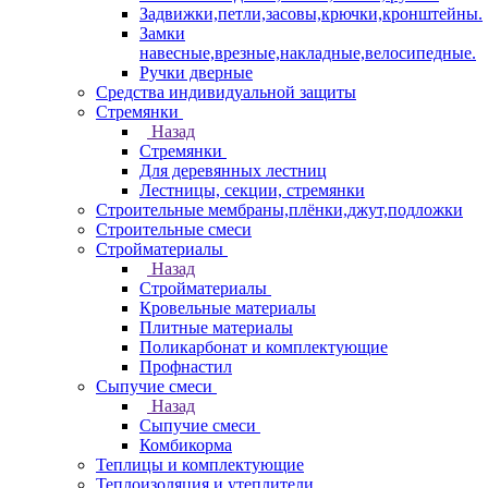
Задвижки,петли,засовы,крючки,кронштейны.
Замки
навесные,врезные,накладные,велосипедные.
Ручки дверные
Средства индивидуальной защиты
Стремянки
Назад
Стремянки
Для деревянных лестниц
Лестницы, секции, стремянки
Строительные мембраны,плёнки,джут,подложки
Строительные смеси
Стройматериалы
Назад
Стройматериалы
Кровельные материалы
Плитные материалы
Поликарбонат и комплектующие
Профнастил
Сыпучие смеси
Назад
Сыпучие смеси
Комбикорма
Теплицы и комплектующие
Теплоизоляция и утеплители