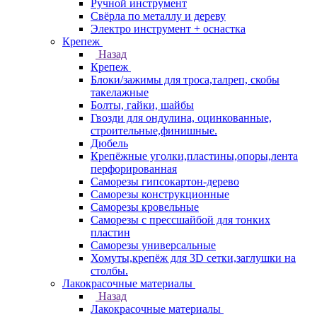
Ручной инструмент
Свёрла по металлу и дереву
Электро инструмент + оснастка
Крепеж
Назад
Крепеж
Блоки/зажимы для троса,талреп, скобы
такелажные
Болты, гайки, шайбы
Гвозди для ондулина, оцинкованные,
строительные,финишные.
Дюбель
Крепёжные уголки,пластины,опоры,лента
перфорированная
Саморезы гипсокартон-дерево
Саморезы конструкционные
Саморезы кровельные
Саморезы с прессшайбой для тонких
пластин
Саморезы универсальные
Хомуты,крепёж для 3D сетки,заглушки на
столбы.
Лакокрасочные материалы
Назад
Лакокрасочные материалы