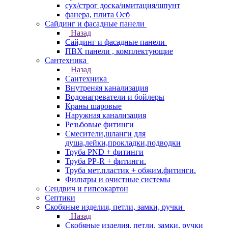
сух/строг доска/имитация/шпунт
фанера, плита Осб
Сайдинг и фасадные панели
Назад
Сайдинг и фасадные панели
ПВХ панели , комплектующие
Сантехника
Назад
Сантехника
Внутреняя канализация
Водонагреватели и бойлеры
Краны шаровые
Наружная канализация
Резьбовые фитинги
Смесители,шланги для
душа,лейки,прокладки,подводки
Труба PND + фитинги
Труба PP-R + фитинги.
Труба мет.пластик + обжим.фитинги.
Фильтры и очистные системы
Сендвич и гипсокартон
Септики
Скобяные изделия, петли, замки, ручки
Назад
Скобяные изделия, петли, замки, ручки