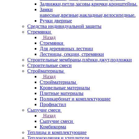
Задвижки,петли,засовы,крючки,кронштейны.
Замки
навесные,врезные,накладные,велосипедные.
Ручки дверные
Средства индивидуальной защиты
Стремянки
Назад
Стремянки
Для деревянных лестниц
Лестницы, секции, стремянки
Строительные мембраны,плёнки,джут,подложки
Строительные смеси
Стройматериалы
Назад
Стройматериалы
Кровельные материалы
Плитные материалы
Поликарбонат и комплектующие
Профнастил
Сыпучие смеси
Назад
Сыпучие смеси
Комбикорма
Теплицы и комплектующие
Теплоизоляция и утеплители