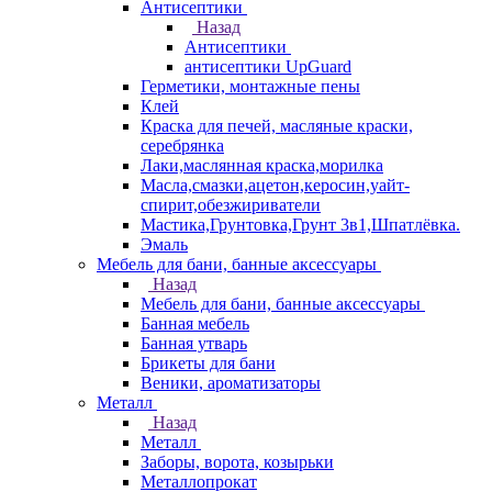
Антисептики
Назад
Антисептики
антисептики UpGuard
Герметики, монтажные пены
Клей
Краска для печей, масляные краски,
серебрянка
Лаки,маслянная краска,морилка
Масла,смазки,ацетон,керосин,уайт-
спирит,обезжириватели
Мастика,Грунтовка,Грунт 3в1,Шпатлёвка.
Эмаль
Мебель для бани, банные аксессуары
Назад
Мебель для бани, банные аксессуары
Банная мебель
Банная утварь
Брикеты для бани
Веники, ароматизаторы
Металл
Назад
Металл
Заборы, ворота, козырьки
Металлопрокат