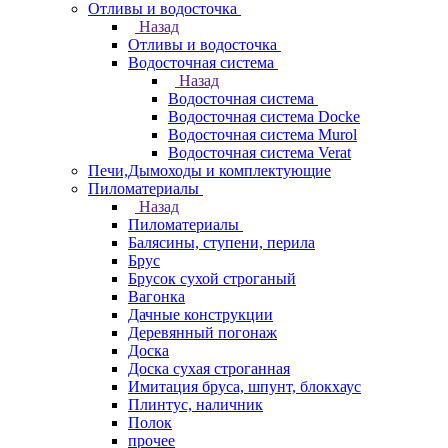
Отливы и водосточка
Назад
Отливы и водосточка
Водосточная система
Назад
Водосточная система
Водосточная система Docke
Водосточная система Murol
Водосточная система Verat
Печи,Дымоходы и комплектующие
Пиломатериалы
Назад
Пиломатериалы
Балясины, ступени, перила
Брус
Брусок сухой строганый
Вагонка
Дачные конструкции
Деревянный погонаж
Доска
Доска сухая строганная
Имитация бруса, шпунт, блокхаус
Плинтус, наличник
Полок
прочее