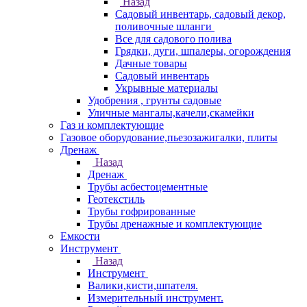
Назад
Садовый инвентарь, садовый декор,
поливочные шланги
Все для садового полива
Грядки, дуги, шпалеры, огорождения
Дачные товары
Садовый инвентарь
Укрывные материалы
Удобрения , грунты садовые
Уличные мангалы,качели,скамейки
Газ и комплектующие
Газовое оборудование,пьезозажигалки, плиты
Дренаж
Назад
Дренаж
Трубы асбестоцементные
Геотекстиль
Трубы гофрированные
Трубы дренажные и комплектующие
Емкости
Инструмент
Назад
Инструмент
Валики,кисти,шпателя.
Измерительный инструмент.