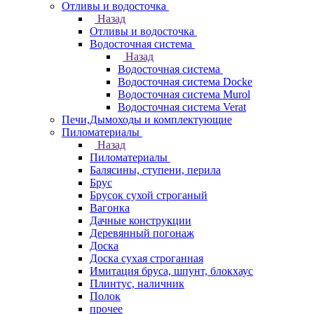
Отливы и водосточка
Назад
Отливы и водосточка
Водосточная система
Назад
Водосточная система
Водосточная система Docke
Водосточная система Murol
Водосточная система Verat
Печи,Дымоходы и комплектующие
Пиломатериалы
Назад
Пиломатериалы
Балясины, ступени, перила
Брус
Брусок сухой строганый
Вагонка
Дачные конструкции
Деревянный погонаж
Доска
Доска сухая строганная
Имитация бруса, шпунт, блокхаус
Плинтус, наличник
Полок
прочее