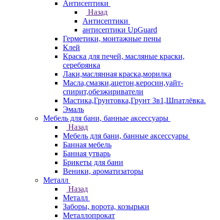
Антисептики
Назад
Антисептики
антисептики UpGuard
Герметики, монтажные пены
Клей
Краска для печей, масляные краски,
серебрянка
Лаки,маслянная краска,морилка
Масла,смазки,ацетон,керосин,уайт-
спирит,обезжириватели
Мастика,Грунтовка,Грунт 3в1,Шпатлёвка.
Эмаль
Мебель для бани, банные аксессуары
Назад
Мебель для бани, банные аксессуары
Банная мебель
Банная утварь
Брикеты для бани
Веники, ароматизаторы
Металл
Назад
Металл
Заборы, ворота, козырьки
Металлопрокат