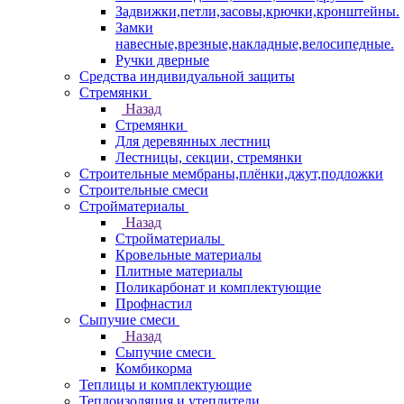
Задвижки,петли,засовы,крючки,кронштейны.
Замки
навесные,врезные,накладные,велосипедные.
Ручки дверные
Средства индивидуальной защиты
Стремянки
Назад
Стремянки
Для деревянных лестниц
Лестницы, секции, стремянки
Строительные мембраны,плёнки,джут,подложки
Строительные смеси
Стройматериалы
Назад
Стройматериалы
Кровельные материалы
Плитные материалы
Поликарбонат и комплектующие
Профнастил
Сыпучие смеси
Назад
Сыпучие смеси
Комбикорма
Теплицы и комплектующие
Теплоизоляция и утеплители