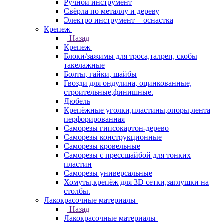
Ручной инструмент
Свёрла по металлу и дереву
Электро инструмент + оснастка
Крепеж
Назад
Крепеж
Блоки/зажимы для троса,талреп, скобы
такелажные
Болты, гайки, шайбы
Гвозди для ондулина, оцинкованные,
строительные,финишные.
Дюбель
Крепёжные уголки,пластины,опоры,лента
перфорированная
Саморезы гипсокартон-дерево
Саморезы конструкционные
Саморезы кровельные
Саморезы с прессшайбой для тонких
пластин
Саморезы универсальные
Хомуты,крепёж для 3D сетки,заглушки на
столбы.
Лакокрасочные материалы
Назад
Лакокрасочные материалы