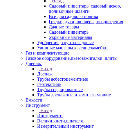
Назад
Садовый инвентарь, садовый декор,
поливочные шланги
Все для садового полива
Грядки, дуги, шпалеры, огорождения
Дачные товары
Садовый инвентарь
Укрывные материалы
Удобрения , грунты садовые
Уличные мангалы,качели,скамейки
Газ и комплектующие
Газовое оборудование,пьезозажигалки, плиты
Дренаж
Назад
Дренаж
Трубы асбестоцементные
Геотекстиль
Трубы гофрированные
Трубы дренажные и комплектующие
Емкости
Инструмент
Назад
Инструмент
Валики,кисти,шпателя.
Измерительный инструмент.