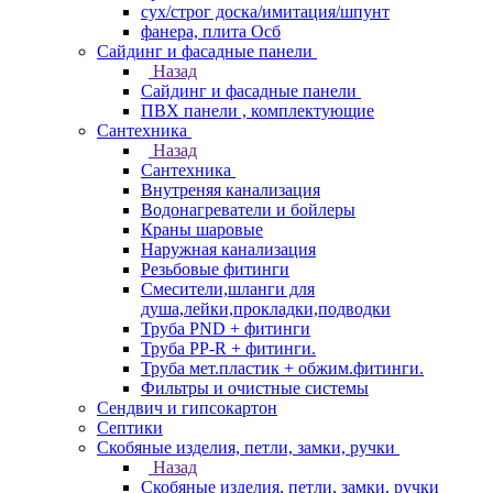
сух/строг доска/имитация/шпунт
фанера, плита Осб
Сайдинг и фасадные панели
Назад
Сайдинг и фасадные панели
ПВХ панели , комплектующие
Сантехника
Назад
Сантехника
Внутреняя канализация
Водонагреватели и бойлеры
Краны шаровые
Наружная канализация
Резьбовые фитинги
Смесители,шланги для
душа,лейки,прокладки,подводки
Труба PND + фитинги
Труба PP-R + фитинги.
Труба мет.пластик + обжим.фитинги.
Фильтры и очистные системы
Сендвич и гипсокартон
Септики
Скобяные изделия, петли, замки, ручки
Назад
Скобяные изделия, петли, замки, ручки