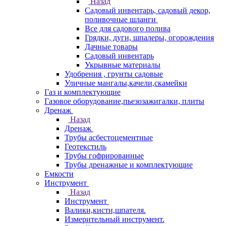
Назад
Садовый инвентарь, садовый декор,
поливочные шланги
Все для садового полива
Грядки, дуги, шпалеры, огорождения
Дачные товары
Садовый инвентарь
Укрывные материалы
Удобрения , грунты садовые
Уличные мангалы,качели,скамейки
Газ и комплектующие
Газовое оборудование,пьезозажигалки, плиты
Дренаж
Назад
Дренаж
Трубы асбестоцементные
Геотекстиль
Трубы гофрированные
Трубы дренажные и комплектующие
Емкости
Инструмент
Назад
Инструмент
Валики,кисти,шпателя.
Измерительный инструмент.