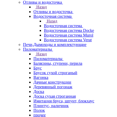
Отливы и водосточка
Назад
Отливы и водосточка
Водосточная система
Назад
Водосточная система
Водосточная система Docke
Водосточная система Murol
Водосточная система Verat
Печи,Дымоходы и комплектующие
Пиломатериалы
Назад
Пиломатериалы
Балясины, ступени, перила
Брус
Брусок сухой строганый
Вагонка
Дачные конструкции
Деревянный погонаж
Доска
Доска сухая строганная
Имитация бруса, шпунт, блокхаус
Плинтус, наличник
Полок
прочее