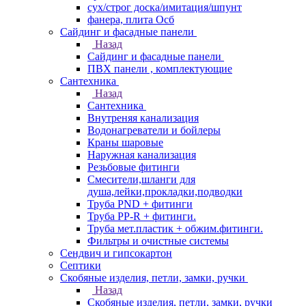
сух/строг доска/имитация/шпунт
фанера, плита Осб
Сайдинг и фасадные панели
Назад
Сайдинг и фасадные панели
ПВХ панели , комплектующие
Сантехника
Назад
Сантехника
Внутреняя канализация
Водонагреватели и бойлеры
Краны шаровые
Наружная канализация
Резьбовые фитинги
Смесители,шланги для
душа,лейки,прокладки,подводки
Труба PND + фитинги
Труба PP-R + фитинги.
Труба мет.пластик + обжим.фитинги.
Фильтры и очистные системы
Сендвич и гипсокартон
Септики
Скобяные изделия, петли, замки, ручки
Назад
Скобяные изделия, петли, замки, ручки