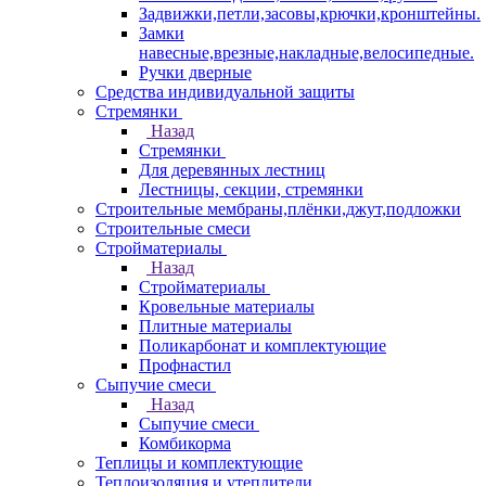
Задвижки,петли,засовы,крючки,кронштейны.
Замки
навесные,врезные,накладные,велосипедные.
Ручки дверные
Средства индивидуальной защиты
Стремянки
Назад
Стремянки
Для деревянных лестниц
Лестницы, секции, стремянки
Строительные мембраны,плёнки,джут,подложки
Строительные смеси
Стройматериалы
Назад
Стройматериалы
Кровельные материалы
Плитные материалы
Поликарбонат и комплектующие
Профнастил
Сыпучие смеси
Назад
Сыпучие смеси
Комбикорма
Теплицы и комплектующие
Теплоизоляция и утеплители