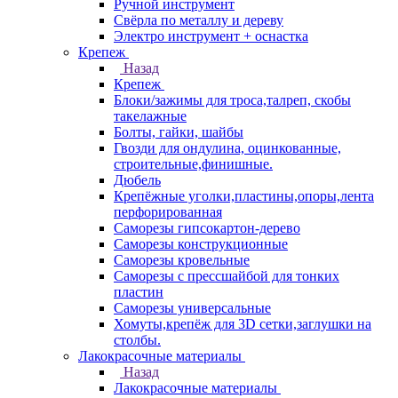
Ручной инструмент
Свёрла по металлу и дереву
Электро инструмент + оснастка
Крепеж
Назад
Крепеж
Блоки/зажимы для троса,талреп, скобы
такелажные
Болты, гайки, шайбы
Гвозди для ондулина, оцинкованные,
строительные,финишные.
Дюбель
Крепёжные уголки,пластины,опоры,лента
перфорированная
Саморезы гипсокартон-дерево
Саморезы конструкционные
Саморезы кровельные
Саморезы с прессшайбой для тонких
пластин
Саморезы универсальные
Хомуты,крепёж для 3D сетки,заглушки на
столбы.
Лакокрасочные материалы
Назад
Лакокрасочные материалы