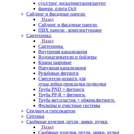
сух/строг доска/имитация/шпунт
фанера, плита Осб
Сайдинг и фасадные панели
Назад
Сайдинг и фасадные панели
ПВХ панели , комплектующие
Сантехника
Назад
Сантехника
Внутреняя канализация
Водонагреватели и бойлеры
Краны шаровые
Наружная канализация
Резьбовые фитинги
Смесители,шланги для
душа,лейки,прокладки,подводки
Труба PND + фитинги
Труба PP-R + фитинги.
Труба мет.пластик + обжим.фитинги.
Фильтры и очистные системы
Сендвич и гипсокартон
Септики
Скобяные изделия, петли, замки, ручки
Назад
Скобяные изделия, петли, замки, ручки