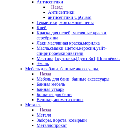
Антисептики
Назад
Антисептики
антисептики UpGuard
Герметики, монтажные пены
Клей
Краска для печей, масляные краски,
серебрянка
Лаки,маслянная краска,морилка
Масла,смазки,ацетон,керосин,уайт-
спирит,обезжириватели
Мастика,Грунтовка,Грунт 3в1,Шпатлёвка.
Эмаль
Мебель для бани, банные аксессуары
Назад
Мебель для бани, банные аксессуары
Банная мебель
Банная утварь
Брикеты для бани
Веники, ароматизаторы
Металл
Назад
Металл
Заборы, ворота, козырьки
Металлопрокат