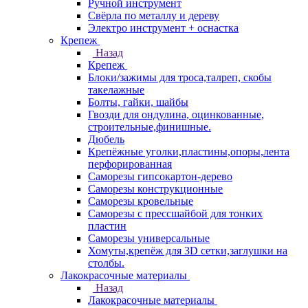
Ручной инструмент
Свёрла по металлу и дереву
Электро инструмент + оснастка
Крепеж
Назад
Крепеж
Блоки/зажимы для троса,талреп, скобы
такелажные
Болты, гайки, шайбы
Гвозди для ондулина, оцинкованные,
строительные,финишные.
Дюбель
Крепёжные уголки,пластины,опоры,лента
перфорированная
Саморезы гипсокартон-дерево
Саморезы конструкционные
Саморезы кровельные
Саморезы с прессшайбой для тонких
пластин
Саморезы универсальные
Хомуты,крепёж для 3D сетки,заглушки на
столбы.
Лакокрасочные материалы
Назад
Лакокрасочные материалы