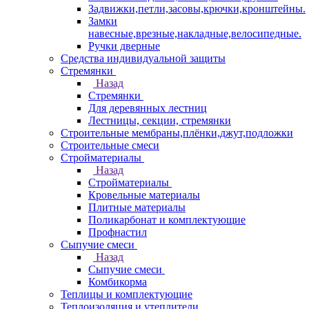
Задвижки,петли,засовы,крючки,кронштейны.
Замки
навесные,врезные,накладные,велосипедные.
Ручки дверные
Средства индивидуальной защиты
Стремянки
Назад
Стремянки
Для деревянных лестниц
Лестницы, секции, стремянки
Строительные мембраны,плёнки,джут,подложки
Строительные смеси
Стройматериалы
Назад
Стройматериалы
Кровельные материалы
Плитные материалы
Поликарбонат и комплектующие
Профнастил
Сыпучие смеси
Назад
Сыпучие смеси
Комбикорма
Теплицы и комплектующие
Теплоизоляция и утеплители