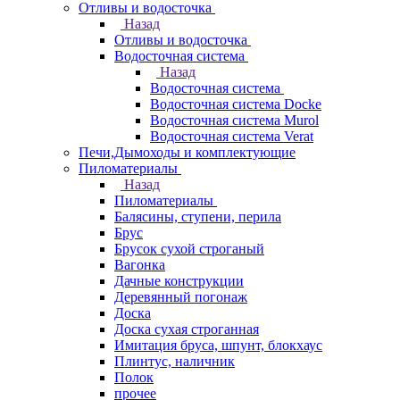
Отливы и водосточка
Назад
Отливы и водосточка
Водосточная система
Назад
Водосточная система
Водосточная система Docke
Водосточная система Murol
Водосточная система Verat
Печи,Дымоходы и комплектующие
Пиломатериалы
Назад
Пиломатериалы
Балясины, ступени, перила
Брус
Брусок сухой строганый
Вагонка
Дачные конструкции
Деревянный погонаж
Доска
Доска сухая строганная
Имитация бруса, шпунт, блокхаус
Плинтус, наличник
Полок
прочее