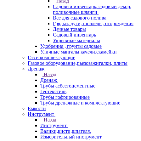
Назад
Садовый инвентарь, садовый декор,
поливочные шланги
Все для садового полива
Грядки, дуги, шпалеры, огорождения
Дачные товары
Садовый инвентарь
Укрывные материалы
Удобрения , грунты садовые
Уличные мангалы,качели,скамейки
Газ и комплектующие
Газовое оборудование,пьезозажигалки, плиты
Дренаж
Назад
Дренаж
Трубы асбестоцементные
Геотекстиль
Трубы гофрированные
Трубы дренажные и комплектующие
Емкости
Инструмент
Назад
Инструмент
Валики,кисти,шпателя.
Измерительный инструмент.