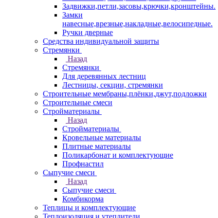
Задвижки,петли,засовы,крючки,кронштейны.
Замки
навесные,врезные,накладные,велосипедные.
Ручки дверные
Средства индивидуальной защиты
Стремянки
Назад
Стремянки
Для деревянных лестниц
Лестницы, секции, стремянки
Строительные мембраны,плёнки,джут,подложки
Строительные смеси
Стройматериалы
Назад
Стройматериалы
Кровельные материалы
Плитные материалы
Поликарбонат и комплектующие
Профнастил
Сыпучие смеси
Назад
Сыпучие смеси
Комбикорма
Теплицы и комплектующие
Теплоизоляция и утеплители