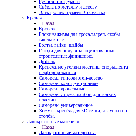
Ручной инструмент
Свёрла по металлу и дереву
Электро инструмент + оснастка
Крепеж
Назад
Крепеж
Блоки/зажимы для троса,талреп, скобы
такелажные
Болты, гайки, шайбы
Гвозди для ондулина, оцинкованные,
строительные,финишные.
Дюбель
Крепёжные уголки,пластины,опоры,лента
перфорированная
Саморезы гипсокартон-дерево
Саморезы конструкционные
Саморезы кровельные
Саморезы с прессшайбой для тонких
пластин
Саморезы универсальные
Хомуты,крепёж для 3D сетки,заглушки на
столбы.
Лакокрасочные материалы
Назад
Лакокрасочные материалы