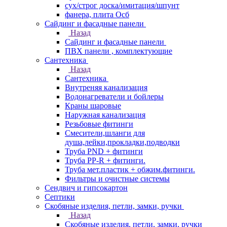
сух/строг доска/имитация/шпунт
фанера, плита Осб
Сайдинг и фасадные панели
Назад
Сайдинг и фасадные панели
ПВХ панели , комплектующие
Сантехника
Назад
Сантехника
Внутреняя канализация
Водонагреватели и бойлеры
Краны шаровые
Наружная канализация
Резьбовые фитинги
Смесители,шланги для
душа,лейки,прокладки,подводки
Труба PND + фитинги
Труба PP-R + фитинги.
Труба мет.пластик + обжим.фитинги.
Фильтры и очистные системы
Сендвич и гипсокартон
Септики
Скобяные изделия, петли, замки, ручки
Назад
Скобяные изделия, петли, замки, ручки