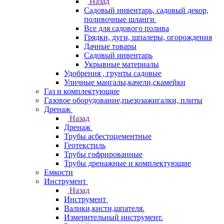
Назад
Садовый инвентарь, садовый декор,
поливочные шланги
Все для садового полива
Грядки, дуги, шпалеры, огорождения
Дачные товары
Садовый инвентарь
Укрывные материалы
Удобрения , грунты садовые
Уличные мангалы,качели,скамейки
Газ и комплектующие
Газовое оборудование,пьезозажигалки, плиты
Дренаж
Назад
Дренаж
Трубы асбестоцементные
Геотекстиль
Трубы гофрированные
Трубы дренажные и комплектующие
Емкости
Инструмент
Назад
Инструмент
Валики,кисти,шпателя.
Измерительный инструмент.