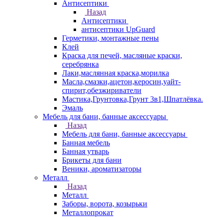
Антисептики
Назад
Антисептики
антисептики UpGuard
Герметики, монтажные пены
Клей
Краска для печей, масляные краски,
серебрянка
Лаки,маслянная краска,морилка
Масла,смазки,ацетон,керосин,уайт-
спирит,обезжириватели
Мастика,Грунтовка,Грунт 3в1,Шпатлёвка.
Эмаль
Мебель для бани, банные аксессуары
Назад
Мебель для бани, банные аксессуары
Банная мебель
Банная утварь
Брикеты для бани
Веники, ароматизаторы
Металл
Назад
Металл
Заборы, ворота, козырьки
Металлопрокат