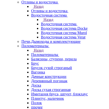
Отливы и водосточка
Назад
Отливы и водосточка
Водосточная система
Назад
Водосточная система
Водосточная система Docke
Водосточная система Murol
Водосточная система Verat
Печи,Дымоходы и комплектующие
Пиломатериалы
Назад
Пиломатериалы
Балясины, ступени, перила
Брус
Брусок сухой строганый
Вагонка
Дачные конструкции
Деревянный погонаж
Доска
Доска сухая строганная
Имитация бруса, шпунт, блокхаус
Плинтус, наличник
Полок
прочее